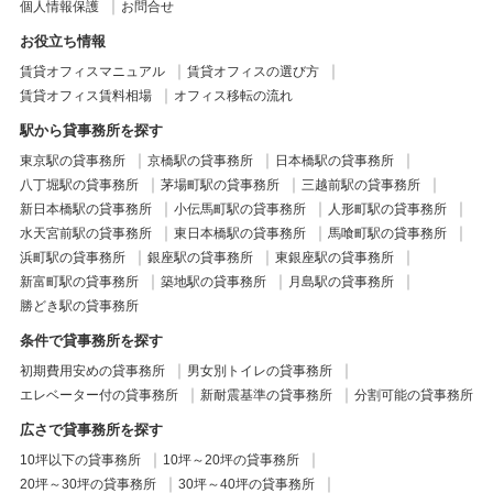
個人情報保護
お問合せ
お役立ち情報
賃貸オフィスマニュアル
賃貸オフィスの選び方
賃貸オフィス賃料相場
オフィス移転の流れ
駅から貸事務所を探す
東京駅の貸事務所
京橋駅の貸事務所
日本橋駅の貸事務所
八丁堀駅の貸事務所
茅場町駅の貸事務所
三越前駅の貸事務所
新日本橋駅の貸事務所
小伝馬町駅の貸事務所
人形町駅の貸事務所
水天宮前駅の貸事務所
東日本橋駅の貸事務所
馬喰町駅の貸事務所
浜町駅の貸事務所
銀座駅の貸事務所
東銀座駅の貸事務所
新富町駅の貸事務所
築地駅の貸事務所
月島駅の貸事務所
勝どき駅の貸事務所
条件で貸事務所を探す
初期費用安めの貸事務所
男女別トイレの貸事務所
エレベーター付の貸事務所
新耐震基準の貸事務所
分割可能の貸事務所
広さで貸事務所を探す
10坪以下の貸事務所
10坪～20坪の貸事務所
20坪～30坪の貸事務所
30坪～40坪の貸事務所