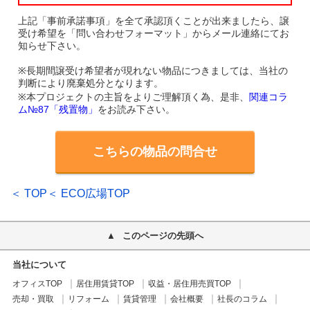
上記「事前承諾事項」を全て承認頂くことが出来ましたら、譲
受け希望を「問い合わせフォーマット」からメール連絡にてお
知らせ下さい。
※長期間譲受け希望者が現れない物品につきましては、当社の
判断により廃棄処分となります。
※本プロジェクトの主旨をよりご理解頂く為、是非、
関連コラ
ム№87「残置物」
をお読み下さい。
こちらの物品の問合せ
＜ TOP
＜ ECO広場TOP
このページの先頭へ
当社について
オフィスTOP
居住用賃貸TOP
収益・居住用売買TOP
売却・買取
リフォーム
賃貸管理
会社概要
社長のコラム