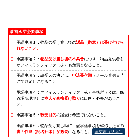
承諾事項１：物品の受け渡し後の
返品（翻意）は受け付けら
れないこと。
承諾事項２：
物品受け渡し後の不具合
につき、物品提供者も
オフィスランディック（株）も免責となること。
承諾事項３：譲受人の決定は、
申込受付順
（メール着信日時
にて判定）になること
承諾事項４：オフィスランディック（株）事務所（又は、保
管場所現地）に
本人が直接受け取り
に出向く必要があるこ
と。
承諾事項５：
転売目的
の譲受け希望ではないこと。
承諾事項６：物品受け渡し時に上記承諾事項を確認した旨の
書面作成（記名押印）が必要
になること。
承諾書（見本）