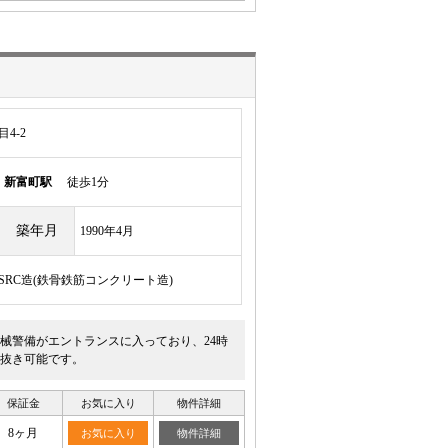
4-2
線
新富町駅
徒歩1分
築年月
1990年4月
/SRC造(鉄骨鉄筋コンクリート造)
械警備がエントランスに入っており、24時
抜き可能です。
保証金
お気に入り
物件詳細
8ヶ月
お気に入り
物件詳細