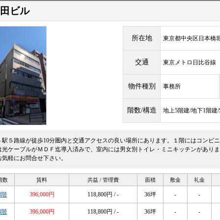
瀧田ビル
所在地
東京都中央区日本橋堀留
交通
東京メトロ日比谷
物件種別
事務所
階数/構造
地上5階建/地下1階建
４駅５路線が徒歩10分圏内と交通アクセスの良い場所にあります。１階にはコンビ
は光ケーブルがＭＤＦ迄導入済みで、室内には男女別トイレ・ミニキッチンがありま
お気軽にお問合せ下さい。
階数
賃料
共益 / 管理費
面積
敷金
礼金
3階
396,000円
118,800円 / -
36坪
-
-
4階
396,000円
118,800円 / -
36坪
-
-