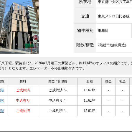
所在地
東京都中央区八丁堀2丁
交通
東京メトロ日比谷
物件種別
事務所
階数/構造
7階建/S造(鉄骨造)
「八丁堀」駅徒歩1分、2026年5月竣工の新築ビル、約15.6坪のオフィスの紹介で
談可）となります。エレベーター不停止機能付きです。
階数
賃料
共益 / 管理費
面積
敷金
礼金
2階
ご成約済
ご成約済 / -
15.62坪
-
-
3階
申込有り
申込有り / -
15.62坪
-
-
4階
ご成約済
ご成約済 / -
15.62坪
-
-