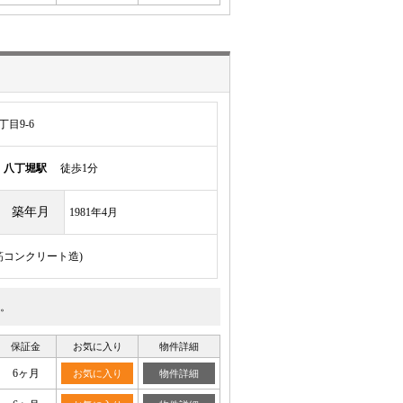
目9-6
線
八丁堀駅
徒歩1分
築年月
1981年4月
鉄筋コンクリート造)
す。
保証金
お気に入り
物件詳細
6ヶ月
お気に入り
物件詳細