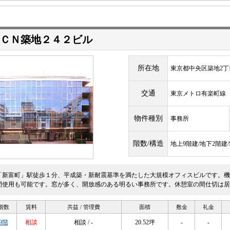
ＣＮ築地２４２ビル
所在地
東京都中央区築地2丁目
交通
東京メトロ有楽町
物件種別
事務所
階数/構造
地上9階建/地下2階建
「新富町」駅徒歩１分、平成築・新耐震基準を満たした大規模オフィスビルです。機
間使用も可能です。窓が多く、開放感のある明るい事務所です。休憩室の間仕切は居
階数
賃料
共益 / 管理費
面積
敷金
礼金
9階
相談
相談 / -
20.52坪
-
-