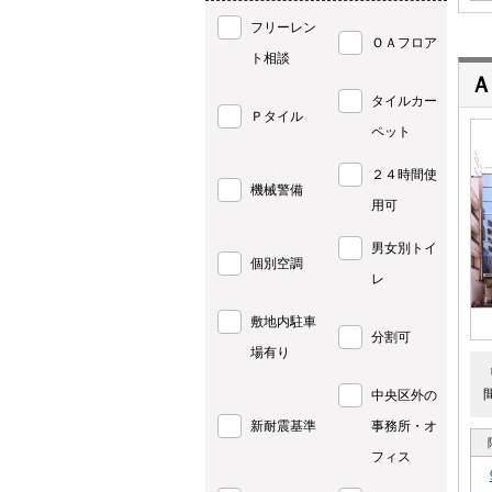
フリーレン
ＯＡフロア
ト相談
Ａ
タイルカー
Ｐタイル
ペット
２４時間使
機械警備
用可
男女別トイ
個別空調
レ
敷地内駐車
分割可
場有り
中央区外の
新耐震基準
事務所・オ
フィス