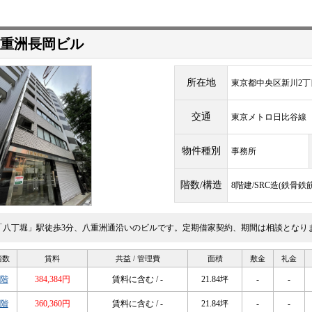
重洲長岡ビル
所在地
東京都中央区新川2丁目
交通
東京メトロ日比谷
物件種別
事務所
階数/構造
8階建/SRC造(鉄骨
「八丁堀」駅徒歩3分、八重洲通沿いのビルです。定期借家契約、期間は相談となり
階数
賃料
共益 / 管理費
面積
敷金
礼金
2階
384,384円
賃料に含む / -
21.84坪
-
-
6階
360,360円
賃料に含む / -
21.84坪
-
-