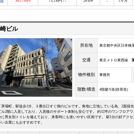
6階
365,750円
73,150円 / -
26.6坪
-
1ヶ月
岩崎ビル
所在地
東京都中央区日本橋茅場
交通
東京メトロ東西線
物件種別
事務所
階数/構造
4階建/S造(鉄骨造)
「茅場町」駅徒歩1分、３番出口すぐ側のビルです。角地に立地している為、2面採
ビル2階に入居しており、入居後のサポート体制も安心です。 約32坪のワンフロアワ
分に男女別トイレを備えており、来客時にも使いやすい区画です。 駅1分の好アク
多い企業にもおすすめです。