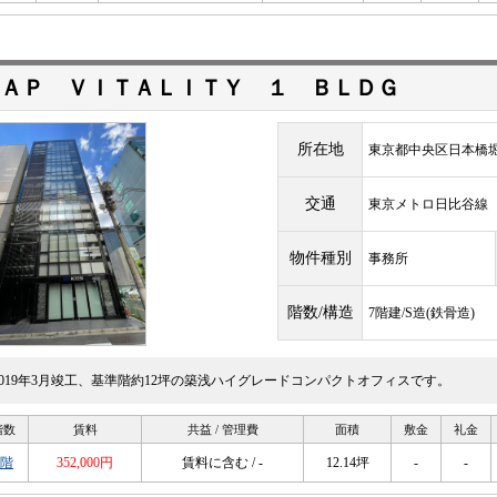
ＡＰ ＶＩＴＡＬＩＴＹ １ ＢＬＤＧ
所在地
東京都中央区日本橋堀留
交通
東京メトロ日比谷
物件種別
事務所
階数/構造
7階建/S造(鉄骨造)
2019年3月竣工、基準階約12坪の築浅ハイグレードコンパクトオフィスです。
階数
賃料
共益 / 管理費
面積
敷金
礼金
5階
352,000円
賃料に含む / -
12.14坪
-
-