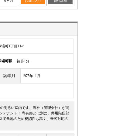
6ヶ月
お気に入り
物件詳細
町1丁目11-6
茅場町駅
徒歩1分
築年月
1975年11月
光の明るい室内です。当社（管理会社）が同
ンテナント！ 専有部とは別に、共用階段部
セスで角地のため視認性も高く、来客対応の