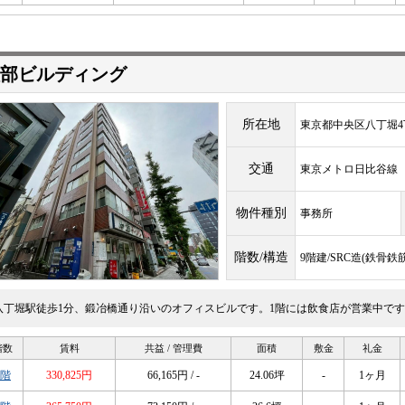
部ビルディング
所在地
東京都中央区八丁堀4丁
交通
東京メトロ日比谷
物件種別
事務所
階数/構造
9階建/SRC造(鉄骨
八丁堀駅徒歩1分、鍛冶橋通り沿いのオフィスビルです。1階には飲食店が営業中で
階数
賃料
共益 / 管理費
面積
敷金
礼金
2階
330,825円
66,165円 / -
24.06坪
-
1ヶ月