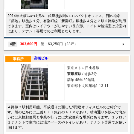
2014年大幅ﾘﾆｭｰｱﾙ済み 銀座徒歩圏のコンパクトオフィス。日比谷線
「築地」駅徒歩１分、有楽町線「新富町」駅徒歩４分と２駅２路線が利用
できます。室内はレイアウトがしやすい長方形。トイレや給湯室は貸室内
にあり、テナント専用でのご利用となります。
4階
303,600円
管：63,250円（23坪）
高橋ビル
事務所
東京メトロ日比谷線
東銀座駅
/ 徒歩3分
築年 48年 / 9階建
東京都中央区築地1-13-11
４路線３駅利用可能、平成通りに面した9階建オフィスビルのご紹介で
す。隣のビルには三菱ＵＦＪ銀行のＡＴＭがあり、晴海通りを挟んで向か
いには京橋郵便局と事業を行うには大変便利な場所にあります。１フロア
１テナントで室内に給湯スペースやトイレがあり、テナント専用でお使い
頂けます。