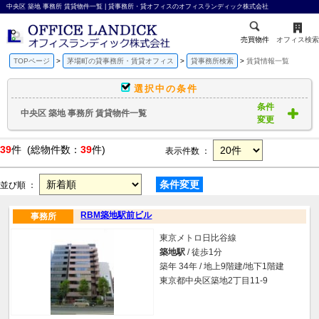
中央区 築地 事務所 賃貸物件一覧 | 貸事務所・貸オフィスのオフィスランディック株式会社
売買物件
オフィス検索
TOPページ
茅場町の貸事務所・賃貸オフィス
貸事務所検索
賃貸情報一覧
選択中の条件
条件
中央区 築地 事務所 賃貸物件一覧
変更
39
件 (総物件数：
39
件)
表示件数 ：
条件変更
並び順 ：
RBM築地駅前ビル
事務所
東京メトロ日比谷線
築地駅
/ 徒歩1分
築年 34年 / 地上9階建/地下1階建
東京都中央区築地2丁目11-9