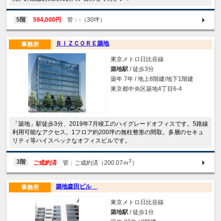
5階
594,000円
管：-（30坪）
ＢＩＺＣＯＲＥ築地
事務所
東京メトロ日比谷線
築地駅
/ 徒歩3分
築年 7年 / 地上8階建/地下1階建
東京都中央区築地4丁目6-4
「築地」駅徒歩3分、2019年7月竣工のハイグレードオフィスです。5路線
利用可能なアクセス。1フロア約200坪の無柱整形の間取。多層のセキュ
リティ等ハイスペックなオフィスビルです。
2
3階
ご成約済
管：ご成約済（200.07ｍ
）
築地森田ビル
事務所
東京メトロ日比谷線
築地駅
/ 徒歩1分