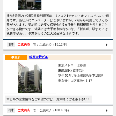
徒歩5分圏内で2駅2路線利用可能、1フロア1テナントオフィスビルのご紹
介です。当ビルにエレベーターはございますが、2階から利用して頂く必
要があります。契約時に必要な保証金が5ヵ月分と初期費用を抑えること
ができる物件です。近隣には大手都市銀行が3行、「新富町」駅すぐには
税務署があり、事業を行うのに大変便利な場所です。
3階
ご成約済
管：ご成約済（15.12坪）
銀座大野ビル
事務所
東京メトロ日比谷線
東銀座駅
/ 徒歩2分
築年 52年 / 地上9階建/地下1階建
東京都中央区築地4-1-17
本ビルの空室情報をご希望の方は、お気軽にご連絡下さい！
6階
ご成約済
管：ご成約済（188.45坪）