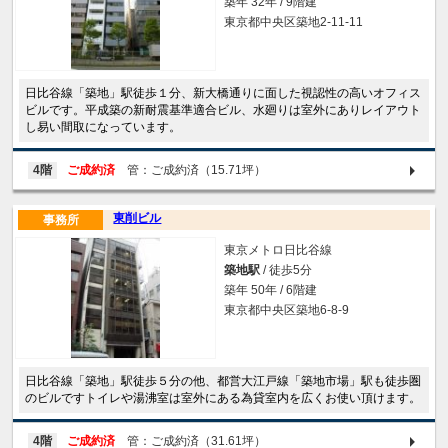
築年 32年 / 9階建
東京都中央区築地2-11-11
日比谷線「築地」駅徒歩１分、新大橋通りに面した視認性の高いオフィス
ビルです。平成築の新耐震基準適合ビル、水廻りは室外にありレイアウト
し易い間取になっています。
4階
ご成約済
管：ご成約済（15.71坪）
東削ビル
事務所
東京メトロ日比谷線
築地駅
/ 徒歩5分
築年 50年 / 6階建
東京都中央区築地6-8-9
日比谷線「築地」駅徒歩５分の他、都営大江戸線「築地市場」駅も徒歩圏
のビルですトイレや湯沸室は室外にある為貸室内を広くお使い頂けます。
4階
ご成約済
管：ご成約済（31.61坪）