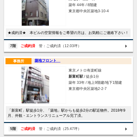
築年 44年 / 8階建
東京都中央区築地3-10-4
★成約済★ 本ビルの空室情報をご希望の方は、お気軽にご連絡下さい！
7階
ご成約済
管：ご成約済（12.03坪）
築地フロント
事務所
東京メトロ有楽町線
新富町駅
/ 徒歩1分
築年 33年 / 地上9階建/地下1階建
東京都中央区築地2-2-7
「新富町」駅徒歩1分、「築地」駅からも徒歩2分の駅近物件。2018年9
月、外観・エントランスリニューアル完了済。
5階
ご成約済
管：ご成約済（25.47坪）