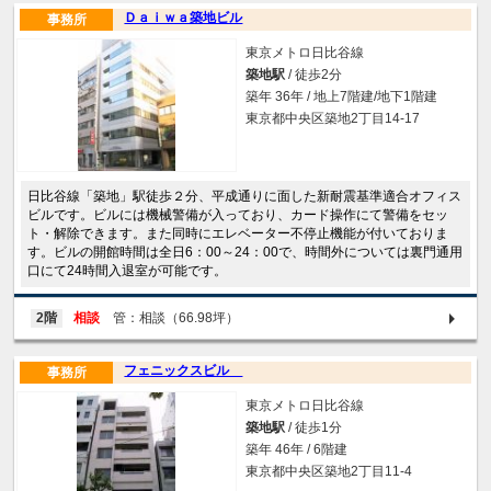
Ｄａｉｗａ築地ビル
事務所
東京メトロ日比谷線
築地駅
/ 徒歩2分
築年 36年 / 地上7階建/地下1階建
東京都中央区築地2丁目14-17
日比谷線「築地」駅徒歩２分、平成通りに面した新耐震基準適合オフィス
ビルです。ビルには機械警備が入っており、カード操作にて警備をセッ
ト・解除できます。また同時にエレベーター不停止機能が付いておりま
す。ビルの開館時間は全日6：00～24：00で、時間外については裏門通用
口にて24時間入退室が可能です。
2階
相談
管：相談（66.98坪）
フェニックスビル
事務所
東京メトロ日比谷線
築地駅
/ 徒歩1分
築年 46年 / 6階建
東京都中央区築地2丁目11-4