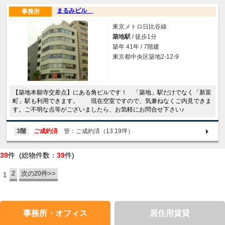
まるみビル
事務所
東京メトロ日比谷線
築地駅
/ 徒歩1分
築年 41年 / 7階建
東京都中央区築地2-12-9
【築地本願寺交差点】にある角ビルです！ 「築地」駅だけでなく「新富
町」駅も利用できます。 現在空室ですので、気兼ねなくご内見できま
す。ご不明な点等がございましたら、お気軽にお問合せ下さい♪
3階
ご成約済
管：ご成約済（13.19坪）
39
件 (総物件数：
39
件)
2
次の20件>>
1
事務所・オフィス
居住用賃貸