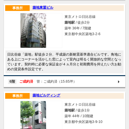
築地東盟ビル
事務所
東京メトロ日比谷線
築地駅
/ 徒歩2分
築年 36年 / 7階建
東京都中央区築地3-2-6
日比谷線「築地」駅徒歩２分、平成築の新耐震基準適合ビルです。角地に
ある上にコーナーを活かした窓によって室内は明るく開放的な空間となっ
ています。契約時に必要な保証金が４ヵ月分と初期費用を抑えたい方お勧
めの賃貸条件設定です。
6階
ご成約済
管：ご成約済（15.65坪）
築地ビルディング
事務所
東京メトロ日比谷線
築地駅
/ 徒歩1分
築年 44年 / 10階建
東京都中央区築地3-9-10