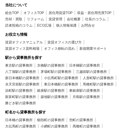
当社について
総合TOP
オフィスTOP
居住用賃貸TOP
収益・居住用売買TOP
売却・買取
リフォーム
賃貸管理
会社概要
社長のコラム
読者投稿のコラム
ECO広場
個人情報保護
お問合せ
お役立ち情報
賃貸オフィスマニュアル
賃貸オフィスの選び方
賃貸オフィス賃料相場
オフィス移転の流れ
新規開業サポート
駅から貸事務所を探す
東京駅の貸事務所
京橋駅の貸事務所
日本橋駅の貸事務所
八丁堀駅の貸事務所
茅場町駅の貸事務所
三越前駅の貸事務所
新日本橋駅の貸事務所
小伝馬町駅の貸事務所
人形町駅の貸事務所
水天宮前駅の貸事務所
東日本橋駅の貸事務所
馬喰町駅の貸事務所
浜町駅の貸事務所
銀座駅の貸事務所
東銀座駅の貸事務所
新富町駅の貸事務所
築地駅の貸事務所
月島駅の貸事務所
勝どき駅の貸事務所
町名から貸事務所を探す
日本橋の貸事務所
蛎殻町の貸事務所
兜町の貸事務所
大伝馬町の貸事務所
小網町の貸事務所
馬喰町の貸事務所