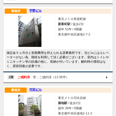
宇野ビル
事務所
東京メトロ有楽町線
新富町駅
/ 徒歩2分
築年 53年 / 4階建
東京都中央区築地2-7-2
保証金５ヵ月分と初期費用を抑えられる貸事務所です。当ビルにはエレベ
ーターがない為、階段を利用して頂く必要がございます。室内はトイレや
ミニキッチン等の設備の他に、収納が付いています。解約時の償却はな
く、原状回復が必要です。
2階
ご成約済
管：ご成約済（13.36坪）
竹田ビル
事務所
東京メトロ日比谷線
築地駅
/ 徒歩2分
築年 38年 / 5階建
東京都中央区築地2-11-2