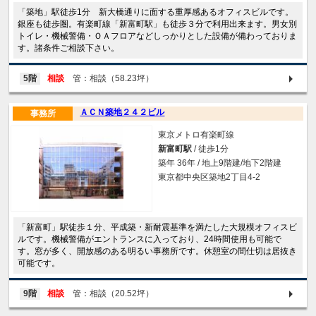
「築地」駅徒歩1分 新大橋通りに面する重厚感あるオフィスビルです。
銀座も徒歩圏。有楽町線「新富町駅」も徒歩３分で利用出来ます。男女別
トイレ・機械警備・ＯＡフロアなどしっかりとした設備が備わっておりま
す。諸条件ご相談下さい。
5階
相談
管：相談（58.23坪）
ＡＣＮ築地２４２ビル
事務所
東京メトロ有楽町線
新富町駅
/ 徒歩1分
築年 36年 / 地上9階建/地下2階建
東京都中央区築地2丁目4-2
「新富町」駅徒歩１分、平成築・新耐震基準を満たした大規模オフィスビ
ルです。機械警備がエントランスに入っており、24時間使用も可能で
す。窓が多く、開放感のある明るい事務所です。休憩室の間仕切は居抜き
可能です。
9階
相談
管：相談（20.52坪）