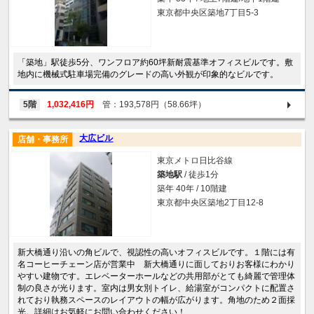
東京都中央区築地7丁目5-3
「築地」駅徒歩5分、ワンフロア約60坪新耐震基準オフィスビルです。敷
地内に機械式駐車場完備のグレードの高い外観が印象的なビルです。
5階
1,032,416円
管：193,578円（58.66坪）
大広ビル
店舗・事務所
東京メトロ日比谷線
築地駅
/ 徒歩1分
築年 40年 / 10階建
東京都中央区築地2丁目12-8
新大橋通り沿いの角ビルで、視認性の高いオフィスビルです。１階には有
名コーヒーチェーン店が営業中 新大橋通りに面しておりお客様にわかり
やすい建物です。エレベーターホールなどの共用部がとても綺麗で管理体
制の良さが光ります。室内は男女別トイレ、給湯室がコンパクトに配置さ
れており執務スペースのレイアウトの幅が広がります。角地のため２面採
光。詳細はお気軽にお問い合わせください！