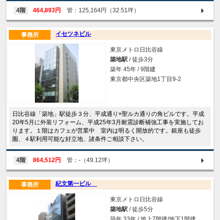
4階
464,893円
管：125,164円（32.51坪）
イセツネビル
事務所
東京メトロ日比谷線
築地駅
/ 徒歩3分
築年 45年 / 9階建
東京都中央区築地1丁目9-2
日比谷線「築地」駅徒歩３分、平成通り×聖ルカ通りの角ビルです。平成
20年5月に外装リフォーム、平成25年3月耐震診断補強工事を実施してお
ります。１階はカフェが営業中 室内は明るく開放的です。銀座も徒歩
圏、４駅利用可能な好立地、諸条件ご相談下さい。
4階
864,512円
管：-（49.12坪）
紀文第一ビル
事務所
東京メトロ日比谷線
築地駅
/ 徒歩5分
築年 33年 / 地上7階建/地下1階建