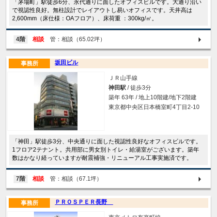
「茅場町」駅徒歩6分、永代通りに面したオフィスビルです。大通り沿い
で視認性良好。無柱設計でレイアウトし易いオフィスです。天井高は
2,600mm（床仕様：OAフロア）、床荷重 ：300kg/㎡。
4階
相談
管：相談（65.02坪）
坂田ビル
事務所
ＪＲ山手線
神田駅
/ 徒歩3分
築年 63年 / 地上10階建/地下2階建
東京都中央区日本橋室町4丁目2-10
「神田」駅徒歩3分、中央通りに面した視認性良好なオフィスビルです。
1フロア2テナント。共用部に男女別トイレ・給湯室がございます。築年
数はかなり経っていますが耐震補強・リニューアル工事実施済です。
7階
相談
管：相談（67.1坪）
ＰＲＯＳＰＥＲ長野
事務所