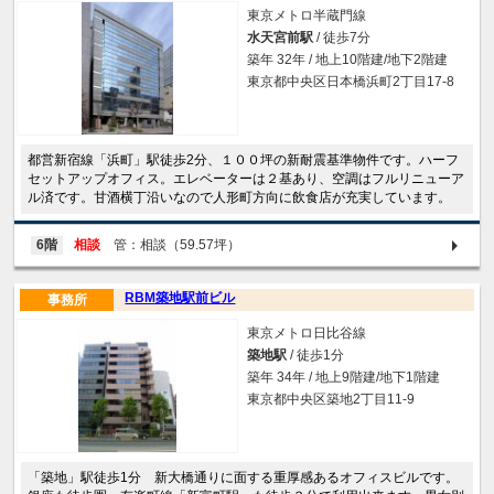
東京メトロ半蔵門線
水天宮前駅
/ 徒歩7分
築年 32年 / 地上10階建/地下2階建
東京都中央区日本橋浜町2丁目17-8
都営新宿線「浜町」駅徒歩2分、１００坪の新耐震基準物件です。ハーフ
セットアップオフィス。エレベーターは２基あり、空調はフルリニューア
ル済です。甘酒横丁沿いなので人形町方向に飲食店が充実しています。
6階
相談
管：相談（59.57坪）
RBM築地駅前ビル
事務所
東京メトロ日比谷線
築地駅
/ 徒歩1分
築年 34年 / 地上9階建/地下1階建
東京都中央区築地2丁目11-9
「築地」駅徒歩1分 新大橋通りに面する重厚感あるオフィスビルです。