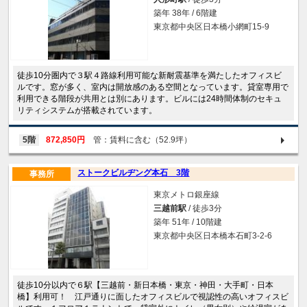
築年 38年 / 6階建
東京都中央区日本橋小網町15-9
徒歩10分圏内で３駅４路線利用可能な新耐震基準を満たしたオフィスビ
ルです。窓が多く、室内は開放感のある空間となっています。貸室専用で
利用できる階段が共用とは別にあります。ビルには24時間体制のセキュ
リティシステムが搭載されています。
5階
872,850円
管：賃料に含む（52.9坪）
ストークビルヂング本石 3階
事務所
東京メトロ銀座線
三越前駅
/ 徒歩3分
築年 51年 / 10階建
東京都中央区日本橋本石町3-2-6
徒歩10分以内で６駅【三越前・新日本橋・東京・神田・大手町・日本
橋】利用可！ 江戸通りに面したオフィスビルで視認性の高いオフィスビ