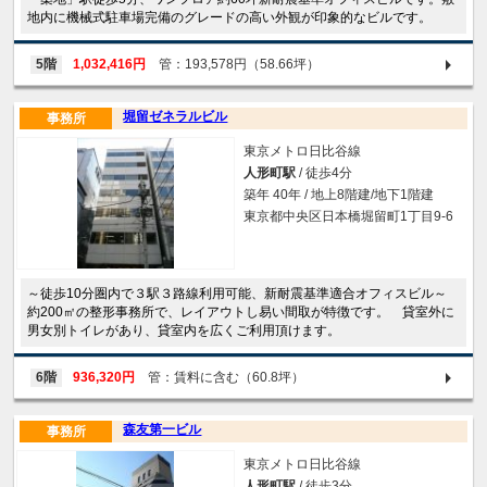
地内に機械式駐車場完備のグレードの高い外観が印象的なビルです。
5階
1,032,416円
管：193,578円（58.66坪）
堀留ゼネラルビル
事務所
東京メトロ日比谷線
人形町駅
/ 徒歩4分
築年 40年 / 地上8階建/地下1階建
東京都中央区日本橋堀留町1丁目9-6
～徒歩10分圏内で３駅３路線利用可能、新耐震基準適合オフィスビル～
約200㎡の整形事務所で、レイアウトし易い間取が特徴です。 貸室外に
男女別トイレがあり、貸室内を広くご利用頂けます。
6階
936,320円
管：賃料に含む（60.8坪）
森友第一ビル
事務所
東京メトロ日比谷線
人形町駅
/ 徒歩3分