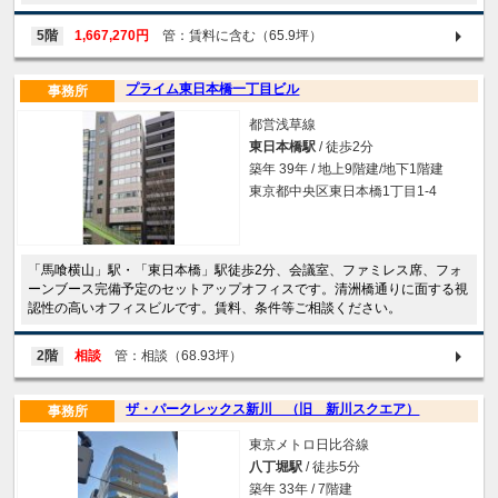
5階
1,667,270円
管：賃料に含む（65.9坪）
プライム東日本橋一丁目ビル
事務所
都営浅草線
東日本橋駅
/ 徒歩2分
築年 39年 / 地上9階建/地下1階建
東京都中央区東日本橋1丁目1-4
「馬喰横山」駅・「東日本橋」駅徒歩2分、会議室、ファミレス席、フォ
ーンブース完備予定のセットアップオフィスです。清洲橋通りに面する視
認性の高いオフィスビルです。賃料、条件等ご相談ください。
2階
相談
管：相談（68.93坪）
ザ・パークレックス新川 （旧 新川スクエア）
事務所
東京メトロ日比谷線
八丁堀駅
/ 徒歩5分
築年 33年 / 7階建