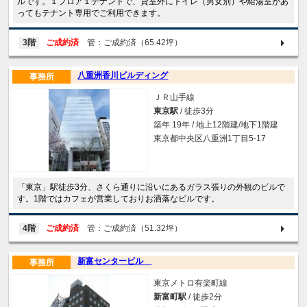
ルです。１フロア１テナントで、貸室外にトイレ（男女別）や給湯室があ
ってもテナント専用でご利用できます。
3階
ご成約済
管：ご成約済（65.42坪）
八重洲香川ビルディング
事務所
ＪＲ山手線
東京駅
/ 徒歩3分
築年 19年 / 地上12階建/地下1階建
東京都中央区八重洲1丁目5-17
「東京」駅徒歩3分、さくら通りに沿いにあるガラス張りの外観のビルで
す。1階ではカフェが営業しておりお洒落なビルです。
4階
ご成約済
管：ご成約済（51.32坪）
新富センタービル
事務所
東京メトロ有楽町線
新富町駅
/ 徒歩2分