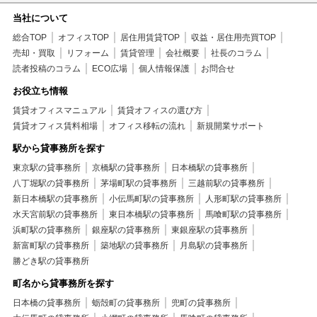
当社について
総合TOP
オフィスTOP
居住用賃貸TOP
収益・居住用売買TOP
売却・買取
リフォーム
賃貸管理
会社概要
社長のコラム
読者投稿のコラム
ECO広場
個人情報保護
お問合せ
お役立ち情報
賃貸オフィスマニュアル
賃貸オフィスの選び方
賃貸オフィス賃料相場
オフィス移転の流れ
新規開業サポート
駅から貸事務所を探す
東京駅の貸事務所
京橋駅の貸事務所
日本橋駅の貸事務所
八丁堀駅の貸事務所
茅場町駅の貸事務所
三越前駅の貸事務所
新日本橋駅の貸事務所
小伝馬町駅の貸事務所
人形町駅の貸事務所
水天宮前駅の貸事務所
東日本橋駅の貸事務所
馬喰町駅の貸事務所
浜町駅の貸事務所
銀座駅の貸事務所
東銀座駅の貸事務所
新富町駅の貸事務所
築地駅の貸事務所
月島駅の貸事務所
勝どき駅の貸事務所
町名から貸事務所を探す
日本橋の貸事務所
蛎殻町の貸事務所
兜町の貸事務所