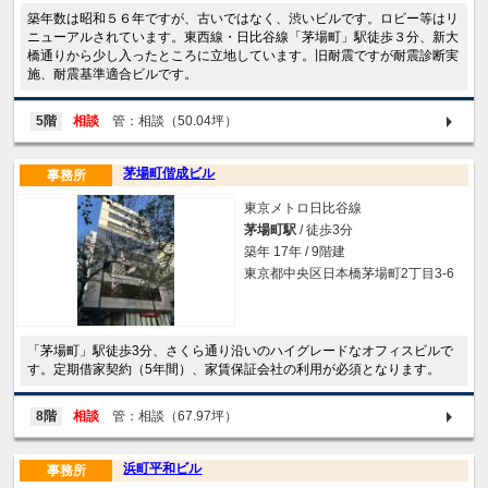
築年数は昭和５６年ですが、古いではなく、渋いビルです。ロビー等はリ
ニューアルされています。東西線・日比谷線「茅場町」駅徒歩３分、新大
橋通りから少し入ったところに立地しています。旧耐震ですが耐震診断実
施、耐震基準適合ビルです。
5階
相談
管：相談（50.04坪）
茅場町偕成ビル
事務所
東京メトロ日比谷線
茅場町駅
/ 徒歩3分
築年 17年 / 9階建
東京都中央区日本橋茅場町2丁目3-6
「茅場町」駅徒歩3分、さくら通り沿いのハイグレードなオフィスビルで
す。定期借家契約（5年間）、家賃保証会社の利用が必須となります。
8階
相談
管：相談（67.97坪）
浜町平和ビル
事務所