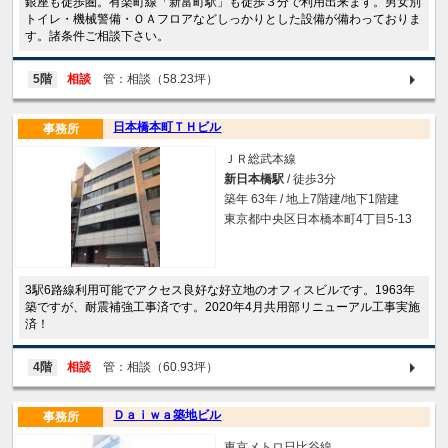
銀座も徒歩圏。有楽町線「新富町駅」も徒歩３分で利用出来ます。男女別
トイレ・機械警備・ＯＡフロアなどしっかりとした設備が備わっておりま
す。諸条件ご相談下さい。
5階
相談
管：相談（58.23坪）
日本橋本町ＴＨビル
事務所
ＪＲ総武本線
新日本橋駅
/ 徒歩3分
築年 63年 / 地上7階建/地下1階建
東京都中央区日本橋本町4丁目5-13
3駅6路線利用可能でアクセス良好な好立地のオフィスビルです。1963年
築ですが、耐震補強工事済です。2020年4月共用部リニューアル工事実施
済！
4階
相談
管：相談（60.93坪）
Ｄａｉｗａ築地ビル
事務所
東京メトロ日比谷線