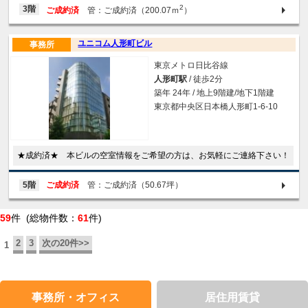
2
3階
ご成約済
管：ご成約済（200.07ｍ
）
ユニコム人形町ビル
事務所
東京メトロ日比谷線
人形町駅
/ 徒歩2分
築年 24年 / 地上9階建/地下1階建
東京都中央区日本橋人形町1-6-10
★成約済★ 本ビルの空室情報をご希望の方は、お気軽にご連絡下さい！
5階
ご成約済
管：ご成約済（50.67坪）
59
件 (総物件数：
61
件)
2
3
次の20件>>
1
事務所・オフィス
居住用賃貸