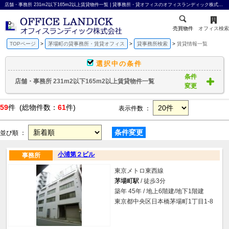
店舗・事務所 231m2以下165m2以上賃貸物件一覧 | 貸事務所・貸オフィスのオフィスランディック株式会社
売買物件
オフィス検索
TOPページ
茅場町の貸事務所・賃貸オフィス
貸事務所検索
賃貸情報一覧
選択中の条件
条件
店舗・事務所 231m2以下165m2以上賃貸物件一覧
変更
59
件 (総物件数：
61
件)
表示件数 ：
条件変更
並び順 ：
小浦第２ビル
事務所
東京メトロ東西線
茅場町駅
/ 徒歩3分
築年 45年 / 地上6階建/地下1階建
東京都中央区日本橋茅場町1丁目1-8