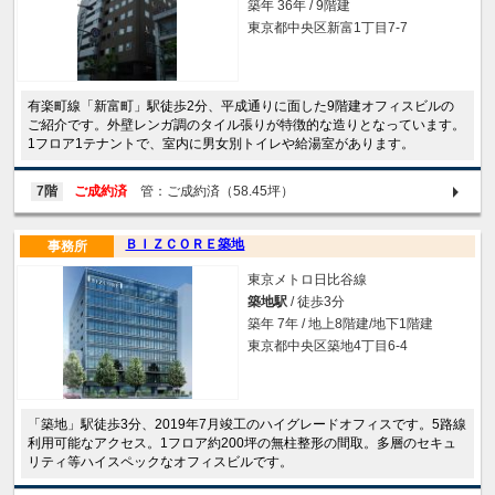
築年 36年 / 9階建
東京都中央区新富1丁目7-7
有楽町線「新富町」駅徒歩2分、平成通りに面した9階建オフィスビルの
ご紹介です。外壁レンガ調のタイル張りが特徴的な造りとなっています。
1フロア1テナントで、室内に男女別トイレや給湯室があります。
7階
ご成約済
管：ご成約済（58.45坪）
ＢＩＺＣＯＲＥ築地
事務所
東京メトロ日比谷線
築地駅
/ 徒歩3分
築年 7年 / 地上8階建/地下1階建
東京都中央区築地4丁目6-4
「築地」駅徒歩3分、2019年7月竣工のハイグレードオフィスです。5路線
利用可能なアクセス。1フロア約200坪の無柱整形の間取。多層のセキュ
リティ等ハイスペックなオフィスビルです。