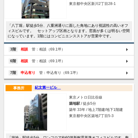
東京都中央区新川2丁目28-1
「八丁堀」駅徒歩5分、八重洲通りに面した角地にあり視認性の高いオフ
ィスビルです。 セットアップ区画となります。窓面が多くは明るい空間
になっています。1階にはコンビニエンスストアが営業中です。
3階
相談
管：相談（69.1坪）
6階
相談
管：相談（69.1坪）
7階
申込有り
管：申込有り（69.1坪）
紀文第一ビル
事務所
東京メトロ日比谷線
築地駅
/ 徒歩5分
築年 33年 / 地上7階建/地下1階建
東京都中央区築地7丁目5-3
「築地」駅徒歩5分、ワンフロア約60坪新耐震基準オフィスビルです。敷