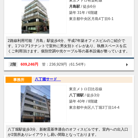
東京メトロ有楽町線
月島駅
/ 徒歩6分
築年 31年 / 6階建
東京都中央区月島4丁目6-1
2路線利用可能「月島」駅徒歩4分、平成7年築オフィスビルのご紹介で
す。1フロア1テナントで室外に男女別トイレがあり、執務スペースを広
くご利用頂けます。個別空調や光ケーブル等の基本設備が整っています。
2階
609,246円
管：236,929円（61.54坪）
八丁堀サード
事務所
東京メトロ日比谷線
八丁堀駅
/ 徒歩3分
築年 40年 / 8階建
東京都中央区八丁堀3丁目14-4
八丁堀駅徒歩3分、新耐震基準適合のオフィスビルです。室内への出入口
が2箇所ありレイアウトし易い間取となっております。