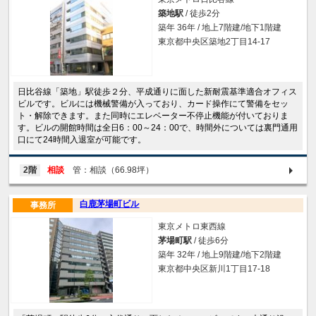
築地駅
/ 徒歩2分
築年 36年 / 地上7階建/地下1階建
東京都中央区築地2丁目14-17
日比谷線「築地」駅徒歩２分、平成通りに面した新耐震基準適合オフィス
ビルです。ビルには機械警備が入っており、カード操作にて警備をセッ
ト・解除できます。また同時にエレベーター不停止機能が付いておりま
す。ビルの開館時間は全日6：00～24：00で、時間外については裏門通用
口にて24時間入退室が可能です。
2階
相談
管：相談（66.98坪）
白鹿茅場町ビル
事務所
東京メトロ東西線
茅場町駅
/ 徒歩6分
築年 32年 / 地上9階建/地下2階建
東京都中央区新川1丁目17-18