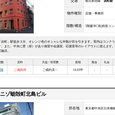
交通
都営新宿線
浜町駅
物件種別
店舗・事務所
階数/構造
5階建/RC造(鉄筋コ
「浜町」駅徒歩３分、オレンジ色のオシャレな外観が目を引きます。室内はコンクリ
す。また、中央に壁（扉）があり個室や会議室、応接室等のレイアウトに使えます。１
実施済。
階数
賃料
共益 / 管理費
面積
敷金
礼金
2階
ご成約済
ご成約済 / -
14.63坪
-
-
ニゾ蛎殻町北島ビル
所在地
東京都中央区日本橋蛎殻