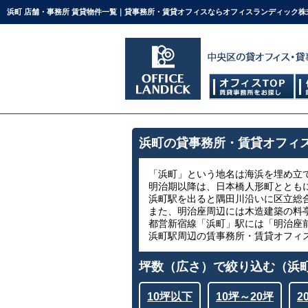
浜町 店舗・事務所 賃貸物件一覧｜貸事務所・賃貸オフィスならオフィスランディック株
浜町の貸事務所・賃貸オフィ
「浜町」という地名は海浜を埋め立
明治期以降は、日本橋人形町ととも
浜町駅を出ると隅田川沿いに区立総
また、明治座周辺には木造建築の料
都営新宿線「浜町」駅には「明治座前
浜町駅周辺の賃事務所・賃貸オフィ
坪数（広さ）で絞り込む（浜
10坪以下
10坪～20坪
2