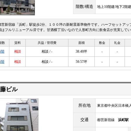
階数/構造
地上10階建/地下2階
都営新宿線「浜町」駅徒歩2分、１００坪の新耐震基準物件です。ハーフセットアッ
調はフルリニューアル済です。甘酒横丁沿いなので人形町方向に飲食店が充実してい
階数
賃料
共益 / 管理費
面積
敷金
礼金
6階
相談
相談 / -
38.49坪
-
-
6階
相談
相談 / -
59.57坪
-
-
藤ビル
所在地
東京都中央区日本橋人形
交通
都営新宿線
浜町駅