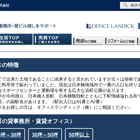
物件
式会社
スの特徴
てて出来た土地であることに由来すると言われていますが元々は俗称で
に料亭等で賑わっていました。現在は日本橋地域内で一番の人口を誇り
合スポーツセンターと運動場を有する広大な浜町公園があります。
亭が今尚残り、日本橋人形町、日本橋蛎殻町とともに下町情緒溢れる街
」の副駅名があります。（駅出入口はA1番とA2番）
スをお探しの方は、オフィスランディック（株）にご相談ください。
町の貸事務所・賃貸オフィス）
0坪～30坪
30坪～50坪
50坪以上