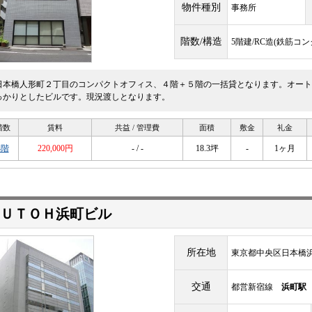
物件種別
事務所
階数/構造
5階建/RC造(鉄筋コ
日本橋人形町２丁目のコンパクトオフィス、４階＋５階の一括貸となります。オート
っかりとしたビルです。現況渡しとなります。
階数
賃料
共益 / 管理費
面積
敷金
礼金
4階
220,000円
- / -
18.3坪
-
1ヶ月
ＵＴＯＨ浜町ビル
所在地
東京都中央区日本橋浜町
交通
都営新宿線
浜町駅