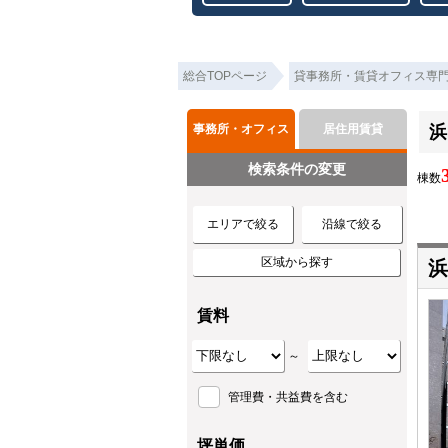
総合TOPページ
貸事務所・賃貸オフィス専
事務所・オフィス
居住用賃貸
浜
検索条件の変更
棟数
エリアで絞る
沿線で絞る
区域から探す
浜
賃料
～
管理費・共益費を含む
坪単価