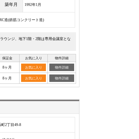
築年月
1992年1月
/RC造(鉄筋コンクリート造)
はラウンジ、地下1階・2階は専用会議室とな
保証金
お気に入り
物件詳細
8ヶ月
お気に入り
物件詳細
8ヶ月
お気に入り
物件詳細
2丁目49-8