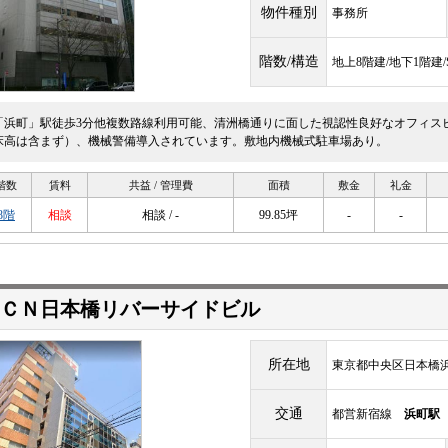
物件種別
事務所
階数/構造
地上8階建/地下1階建
「浜町」駅徒歩3分他複数路線利用可能、清洲橋通りに面した視認性良好なオフィスビル
床高は含まず）、機械警備導入されています。敷地内機械式駐車場あり。
階数
賃料
共益 / 管理費
面積
敷金
礼金
8階
相談
相談 / -
99.85坪
-
-
ＣＮ日本橋リバーサイドビル
所在地
東京都中央区日本橋浜町
交通
都営新宿線
浜町駅