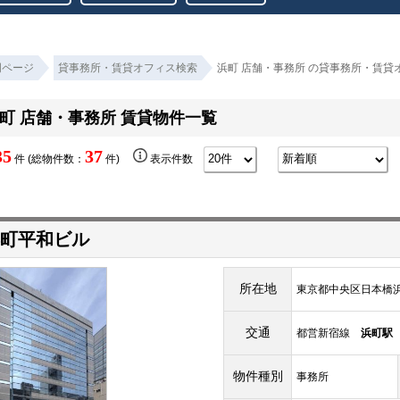
門ページ
貸事務所・賃貸オフィス検索
浜町 店舗・事務所 の貸事務所・賃貸
町 店舗・事務所 賃貸物件一覧
35
37
件 (総物件数：
件)
表示件数
町平和ビル
所在地
東京都中央区日本橋浜町
交通
都営新宿線
浜町駅
物件種別
事務所