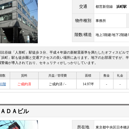
交通
都営新宿線
浜町駅
物件種別
事務所
階数/構造
地上5階建/地下2階建
日比谷線「人形町」駅徒歩３分、平成４年築の新耐震基準を満たしたオフィスビルで
「浜町」駅も徒歩圏と交通アクセスの良い場所にあります。地下のお部屋ですが、半
械警備が導入されており、セキュリティがしっかりしています。
階数
賃料
共益 / 管理費
面積
敷金
礼金
B1階
ご成約済
ご成約済 / -
14.97坪
-
-
ＷＡＤＡビル
所在地
東京都中央区日本橋浜町2