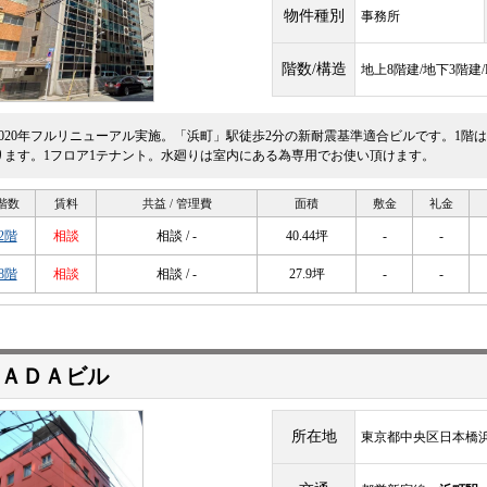
物件種別
事務所
階数/構造
地上8階建/地下3階建
2020年フルリニューアル実施。「浜町」駅徒歩2分の新耐震基準適合ビルです。1階
ります。1フロア1テナント。水廻りは室内にある為専用でお使い頂けます。
階数
賃料
共益 / 管理費
面積
敷金
礼金
2階
相談
相談 / -
40.44坪
-
-
8階
相談
相談 / -
27.9坪
-
-
ＷＡＤＡビル
所在地
東京都中央区日本橋浜町