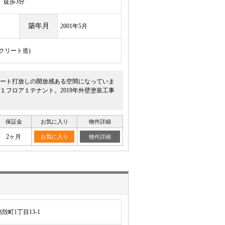
徒歩3分
築年月
2001年5月
ンクリート造)
ート打放しの開放感ある空間になっていま
フロア１テナント。2019年外壁塗装工事
保証金
お気に入り
物件詳細
2ヶ月
お気に入り
物件詳細
町1丁目13-1