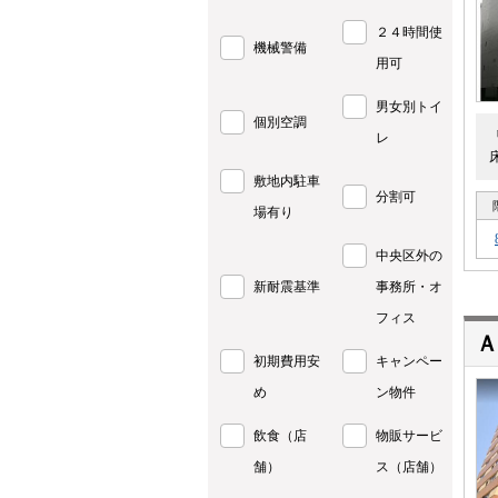
２４時間使
機械警備
用可
男女別トイ
個別空調
レ
敷地内駐車
分割可
場有り
中央区外の
新耐震基準
事務所・オ
フィス
Ａ
初期費用安
キャンペー
め
ン物件
飲食（店
物販サービ
舗）
ス（店舗）