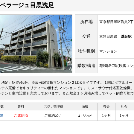
ベラージュ目黒洗足
所在地
東京都目黒区洗足2丁目1
交通
東急目黒線
洗足駅
物件種別
マンション
階数/構造
5階建/RC造(鉄筋コ
「洗足」駅徒歩2分、高級分譲賃貸マンション２LDKタイプです。１階にダブルオ
ステム完備でセキュリティーの優れたマンションです。ミストサウナ付浴室乾燥機、
ッチンと室内設備も充実しております。また敷金１ヶ月積み増しでペット飼育可能で
階数
賃料
共益 / 管理費
面積
敷金
礼金
2
1階
ご成約済
ご成約済 / -
1ヶ月
1ヶ月
41.56ｍ