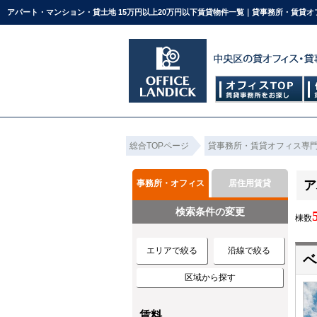
アパート・マンション・貸土地 15万円以上20万円以下賃貸物件一覧｜貸事務所・賃貸
総合TOPページ
貸事務所・賃貸オフィス専
事務所・オフィス
居住用賃貸
ア
検索条件の変更
棟数
エリアで絞る
沿線で絞る
ベ
区域から探す
賃料