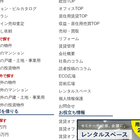
件
総合TOP
ョン・ビルカタログ
オフィスTOP
ラシ
居住用賃貸TOP
イン売却査定
収益・居住用売買TOP
し依頼
売却・買取
リフォーム
で探す
の物件
賃貸管理
のマンション
会社概要
の戸建・土地・事業用
社長のコラム
の投資物件
読者投稿のコラム
外で探す
ECO広場
外の物件
芸術広場
外のマンション
レンタルスペース
外の戸建・土地・事業用
個人情報保護
外の投資物件
お問合せ
屋を借りる
お役立ち情報
探す
賃貸オフィスマニュアル
0万円
賃貸オフィスの選び方
5万円
賃貸オフィス賃料相場