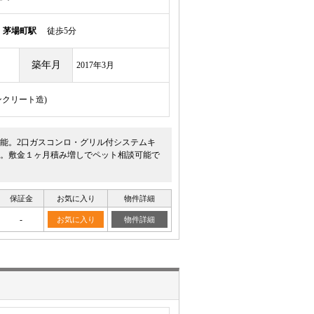
線
茅場町駅
徒歩5分
築年月
2017年3月
ンクリート造)
可能。2口ガスコンロ・グリル付システムキ
。敷金１ヶ月積み増しでペット相談可能で
保証金
お気に入り
物件詳細
-
お気に入り
物件詳細