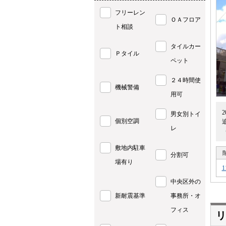
フリーレン
ＯＡフロア
ト相談
タイルカー
Ｐタイル
ペット
２４時間使
機械警備
用可
男女別トイ
個別空調
レ
敷地内駐車
分割可
場有り
1
中央区外の
新耐震基準
事務所・オ
フィス
リ