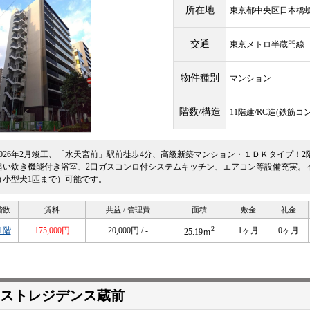
所在地
東京都中央区日本橋蛎
交通
東京メトロ半蔵門
物件種別
マンション
階数/構造
11階建/RC造(鉄筋コ
2026年2月竣工、「水天宮前」駅前徒歩4分、高級新築マンション・１ＤＫタイプ！
追い炊き機能付き浴室、2口ガスコンロ付システムキッチン、エアコン等設備充実。
（小型犬1匹まで）可能です。
階数
賃料
共益 / 管理費
面積
敷金
礼金
2
1階
175,000円
20,000円 / -
1ヶ月
0ヶ月
25.19ｍ
ストレジデンス蔵前