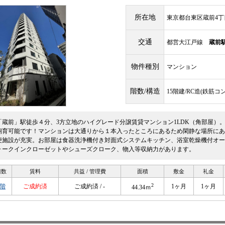
所在地
東京都台東区蔵前4丁目
交通
都営大江戸線
蔵前
物件種別
マンション
階数/構造
15階建/RC造(鉄筋コ
「蔵前」駅徒歩４分、3方立地のハイグレード分譲賃貸マンション1LDK（角部屋）
飼育可能です！マンションは大通りから１本入ったところにあるため閑静な場所にあ
便施設が充実。お部屋は食器洗浄機付き対面式システムキッチン、浴室乾燥機付オー
ォークインクローゼットやシューズクローク、物入等収納力があります。
階数
賃料
共益 / 管理費
面積
敷金
礼金
2
9階
ご成約済
ご成約済 / -
1ヶ月
1ヶ月
44.34ｍ