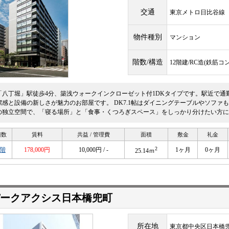
交通
東京メトロ日比谷
物件種別
マンション
階数/構造
12階建/RC造(鉄筋コ
「八丁堀」駅徒歩4分、築浅ウォークインクローゼット付1DKタイプです。駅近で通
潔感と設備の新しさが魅力のお部屋です。 DK7.1帖はダイニングテーブルやソファも
の独立空間で、「寝る場所」と「食事・くつろぎスペース」をしっかり分けたい方に
階数
賃料
共益 / 管理費
面積
敷金
礼金
2
9階
178,000円
10,000円 / -
1ヶ月
0ヶ月
25.14ｍ
ークアクシス日本橋兜町
所在地
東京都中央区日本橋兜町