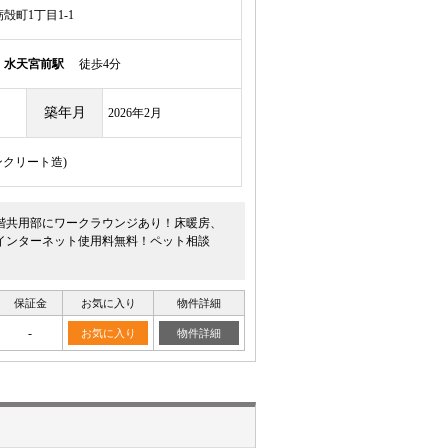
殻町1丁目1-1
線
水天宮前駅
徒歩4分
築年月
2026年2月
ンクリート造)
2階共用部にワークラウンジあり！床暖房、
インターネット使用料無料！ペット相談
保証金
お気に入り
物件詳細
-
お気に入り
物件詳細