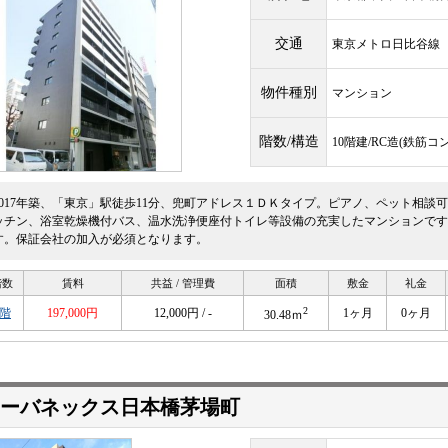
交通
東京メトロ日比谷
物件種別
マンション
階数/構造
10階建/RC造(鉄筋コ
2017年築、「東京」駅徒歩11分、兜町アドレス１ＤＫタイプ。ピアノ、ペット相談
ッチン、浴室乾燥機付バス、温水洗浄便座付トイレ等設備の充実したマンションです
す。保証会社の加入が必須となります。
階数
賃料
共益 / 管理費
面積
敷金
礼金
2
3階
197,000円
12,000円 / -
1ヶ月
0ヶ月
30.48ｍ
ーバネックス日本橋茅場町