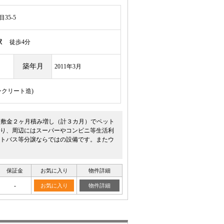
35-5
駅
徒歩4分
築年月
2011年3月
ンクリート造)
。敷金２ヶ月積み増し（計３カ月）でペット
り、周辺にはスーパーやコンビニ等生活利
トバス等分譲ならではの設備です。またウ
保証金
お気に入り
物件詳細
-
お気に入り
物件詳細