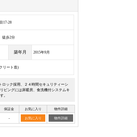
7-28
徒歩2分
築年月
2015年9月
ンクリート造)
ートロック採用、２４時間セキュリティーシ
リビングには床暖房、食洗機付システムキ
す。
保証金
お気に入り
物件詳細
-
お気に入り
物件詳細