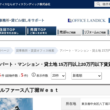
物件
オフィスならオフィスランディック株式会社
門ページ
貸事務所・賃貸オフィス検索
アパート・マンション・貸土地 15万
パート・マンション・貸土地 15万円以上20万円以下賃
5
5
件 (総物件数：
件)
表示件数
ルファース八丁堀Ｗｅｓｔ
所在地
東京都中央区八丁堀3丁