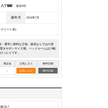
線
八丁堀駅
徒歩4分
築年月
2024年7月
ンクリート造)
勤・通学に便利な立地。築浅ならではの清
置きやすいサイズ感。ベッドルームは2.0帖
ぴったりです。
保証金
お気に入り
物件詳細
-
お気に入り
物件詳細
20-7