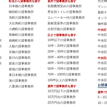
売主物
町名から貸事務所を探す
条件で貸事務所を探す
日本橋の貸事務所
初期費用安めの貸事務所
マンシ
蛎殻町の貸事務所
男女別トイレの貸事務所
最新チ
兜町の貸事務所
エレベーター付の貸事務所
オンラ
大伝馬町の貸事務所
新耐震基準の貸事務所
物件探
小網町の貸事務所
分割可能の貸事務所
中央区
馬喰町の貸事務所
中央区
広さで貸事務所を探す
10坪以下の貸事務所
所
箱崎町の貸事務所
中央区
10坪～20坪の貸事務所
所
入船の貸事務所
中央区
20坪～30坪の貸事務所
京橋の貸事務所
中央区
30坪～40坪の貸事務所
所
新川の貸事務所
中央区
40坪～50坪の貸事務所
中央区
所
新富の貸事務所
50坪～70坪の貸事務所
中央区
築地の貸事務所
70坪～100坪の貸事務所
中央区
東日本橋の貸事務所
100坪以上の貸事務所
中央区
湊の貸事務所
お部
八重洲の貸事務所
賃料で貸事務所を探す
10万円以下の貸事務所
賃料で
10万円台の貸事務所
5～1
20万円台の貸事務所
10～1