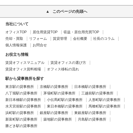
このページの先頭へ
当社について
オフィスTOP
居住用賃貸TOP
収益・居住用売買TOP
売却・買取
リフォーム
賃貸管理
会社概要
社長のコラム
個人情報保護
お問合せ
お役立ち情報
賃貸オフィスマニュアル
賃貸オフィスの選び方
賃貸オフィス賃料相場
オフィス移転の流れ
駅から貸事務所を探す
東京駅の貸事務所
京橋駅の貸事務所
日本橋駅の貸事務所
八丁堀駅の貸事務所
茅場町駅の貸事務所
三越前駅の貸事務所
新日本橋駅の貸事務所
小伝馬町駅の貸事務所
人形町駅の貸事務所
水天宮前駅の貸事務所
東日本橋駅の貸事務所
馬喰町駅の貸事務所
浜町駅の貸事務所
銀座駅の貸事務所
東銀座駅の貸事務所
新富町駅の貸事務所
築地駅の貸事務所
月島駅の貸事務所
勝どき駅の貸事務所