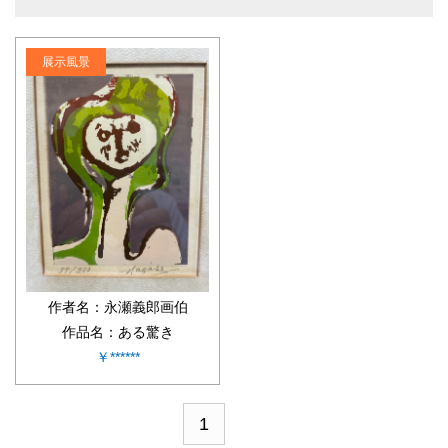
展示風景
作者名：永瀬義郎画伯
作品名：ある驚き
￥******
1