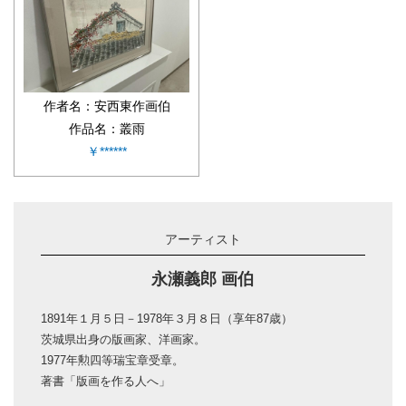
作者名：安西東作画伯
作品名：叢雨
￥******
アーティスト
永瀬義郎 画伯
1891年１月５日－1978年３月８日（享年87歳）
茨城県出身の版画家、洋画家。
1977年勲四等瑞宝章受章。
著書「版画を作る人へ」