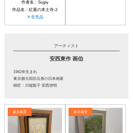
作者名：Sugiy
作品名：紅葉の本土寺-2
￥非売品
アーティスト
安西東作 画伯
1942年生まれ
東京都大田区出身の日本画家
師匠：川端龍子 安西啓明
展示風景
展示風景