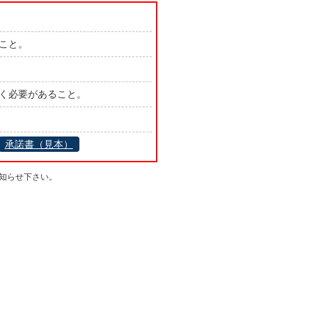
こと。
く必要があること。
承諾書（見本）
知らせ下さい。