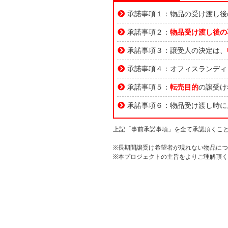
承諾事項１：物品の受け渡し後
承諾事項２：
物品受け渡し後の
承諾事項３：譲受人の決定は、
承諾事項４：オフィスランディ
承諾事項５：
転売目的
の譲受け
承諾事項６：物品受け渡し時に
上記「事前承諾事項」を全て承認頂くこ
※長期間譲受け希望者が現れない物品に
※本プロジェクトの主旨をよりご理解頂