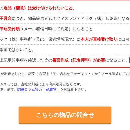
の
返品（翻意）は受け付けられないこと。
不具合
につき、物品提供者もオフィスランディック（株）も免責となる
申込受付順
（メール着信日時にて判定）になること
ック（株）事務所（又は、保管場所現地）に
本人が直接受け取り
に出向
希望ではないこと。
上記承諾事項を確認した旨の
書面作成（記名押印）が必要
になること。
とが出来ましたら、譲受け希望を「問い合わせフォーマット」からメール連絡にてお
つきましては、当社の判断により廃棄処分となります。
く為、是非、
関連コラム№87「残置物」
をお読み下さい。
こちらの物品の問合せ