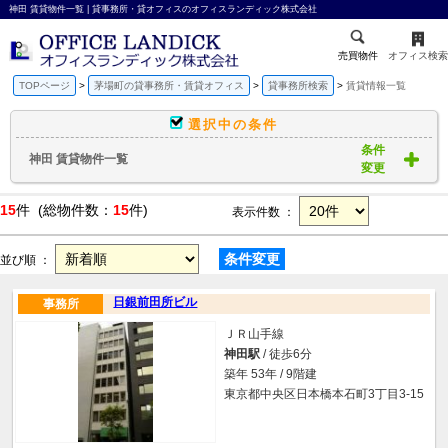
神田 賃貸物件一覧 | 貸事務所・貸オフィスのオフィスランディック株式会社
売買物件
オフィス検索
TOPページ
茅場町の貸事務所・賃貸オフィス
貸事務所検索
賃貸情報一覧
選択中の条件
条件
神田 賃貸物件一覧
変更
15
件 (総物件数：
15
件)
表示件数 ：
条件変更
並び順 ：
日銀前田所ビル
事務所
ＪＲ山手線
神田駅
/ 徒歩6分
築年 53年 / 9階建
東京都中央区日本橋本石町3丁目3-15