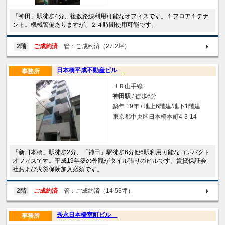
「神田」駅徒歩4分、複数路線利用可能なオフィスです。１フロア１テナ
ント。機械警備ありますが、２４時間使用可能です。
2階
ご成約済
管：ご成約済（27.2坪）
日本橋平成不動産ビル
事務所
ＪＲ山手線
神田駅
/ 徒歩6分
築年 19年 / 地上6階建/地下1階建
東京都中央区日本橋本町4-3-14
「新日本橋」駅徒歩2分、「神田」駅徒歩6分他6駅利用可能なコンパクト
オフィスです。平成19年築の外観がタイル張りのビルです。賃貸保証会
社および火災保険加入必須です。
2階
ご成約済
管：ご成約済（14.53坪）
秀永日本橋室町ビル
事務所