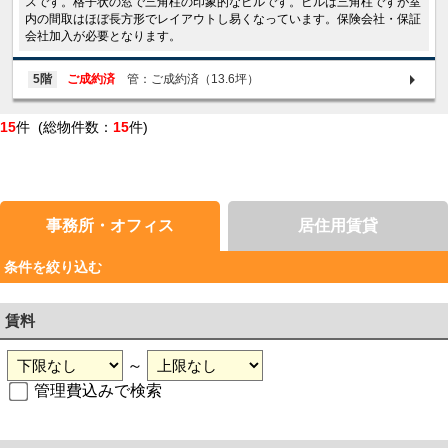
スです。格子状の窓で三角柱の印象的なビルです。ビルは三角柱ですが室
内の間取はほぼ長方形でレイアウトし易くなっています。保険会社・保証
会社加入が必要となります。
5階
ご成約済
管：ご成約済（13.6坪）
15
件 (総物件数：
15
件)
事務所・オフィス
居住用賃貸
条件を絞り込む
賃料
～
管理費込みで検索