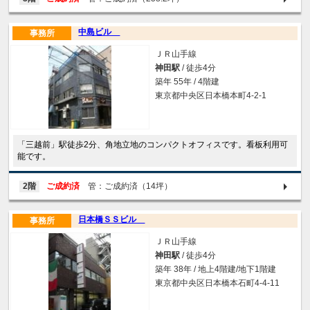
中島ビル
事務所
ＪＲ山手線
神田駅
/ 徒歩4分
築年 55年 / 4階建
東京都中央区日本橋本町4-2-1
「三越前」駅徒歩2分、角地立地のコンパクトオフィスです。看板利用可
能です。
2階
ご成約済
管：ご成約済（14坪）
日本橋ＳＳビル
事務所
ＪＲ山手線
神田駅
/ 徒歩4分
築年 38年 / 地上4階建/地下1階建
東京都中央区日本橋本石町4-4-11