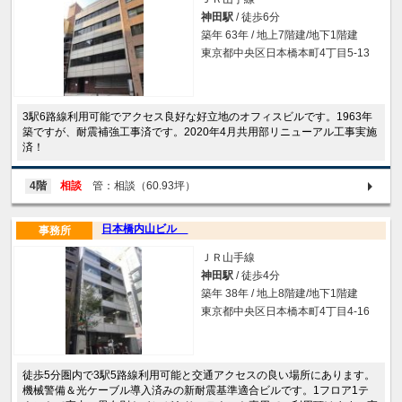
神田駅
/ 徒歩6分
築年 63年 / 地上7階建/地下1階建
東京都中央区日本橋本町4丁目5-13
3駅6路線利用可能でアクセス良好な好立地のオフィスビルです。1963年
築ですが、耐震補強工事済です。2020年4月共用部リニューアル工事実施
済！
4階
相談
管：相談（60.93坪）
日本橋内山ビル
事務所
ＪＲ山手線
神田駅
/ 徒歩4分
築年 38年 / 地上8階建/地下1階建
東京都中央区日本橋本町4丁目4-16
徒歩5分圏内で3駅5路線利用可能と交通アクセスの良い場所にあります。
機械警備＆光ケーブル導入済みの新耐震基準適合ビルです。1フロア1テ