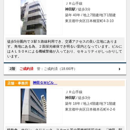
ＪＲ山手線
神田駅
/ 徒歩3分
築年 40年 / 地上7階建/地下1階建
東京都中央区日本橋室町4-3-10
徒歩5分圏内で３駅５路線利用でき、交通アクセスの良い立地にありま
す。角地にある為、２面採光確保でき明るい室内となっています。ビルに
はＡＬＳＯＫによる機械警備が入っており、セキュリティがしっかりして
います。
2階
ご成約済
管：ご成約済（18.66坪）
神田ＧＭビル
店舗・事務所
ＪＲ山手線
神田駅
/ 徒歩3分
築年 18年 / 地上4階建/地下1階建
東京都中央区日本橋本石町4-2-6