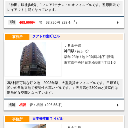
「神田」駅徒歩6分、1フロア1テナントのオフィスビルです。整形間取で
レイアウトし易くなっています。
2
7階
468,600円
管：93,720円（28.4ｍ
）
クアトロ室町ビル
事務所
ＪＲ山手線
神田駅
/ 徒歩3分
築年 23年 / 地上9階建/地下1階建
東京都中央区日本橋室町4丁目1-6
3駅利用可能な好立地、2003年築、大型賃貸オフィスビルです。日銀通り
沿いの角地立地で視認性の高いビルです。」天井高が2800㎜と貸室内は
開放的な空間となっています。
6階
相談
管：相談（206.55坪）
日本橋本町ＴＨビル
事務所
ＪＲ山手線