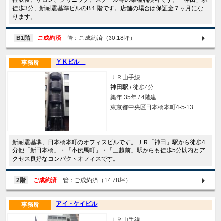
軽飲食、サロン、クリニック、スクール等の業種相談可です。「神田」駅
徒歩3分、新耐震基準ビルのB１階です。店舗の場合は保証金７ヶ月にな
ります。
B1階
ご成約済
管：ご成約済（30.18坪）
ＹＫビル
事務所
ＪＲ山手線
神田駅
/ 徒歩4分
築年 35年 / 4階建
東京都中央区日本橋本町4-5-13
新耐震基準、日本橋本町のオフィスビルです。ＪＲ「神田」駅から徒歩4
分他「新日本橋」・「小伝馬町」・「三越前」駅からも徒歩5分以内とア
クセス良好なコンパクトオフィスです。
2階
ご成約済
管：ご成約済（14.78坪）
アイ・ケイビル
事務所
ＪＲ山手線