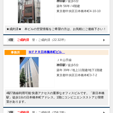
神田駅
/ 徒歩5分
築年 56年 / 4階建
東京都中央区日本橋本町4-10-10
★成約済★ 本ビルの空室情報をご希望の方は、お気軽にご連絡下さい！
4階
ご成約済
管：ご成約済（22.32坪）
ＭＦＰＲ日本橋本町ビル
事務所
ＪＲ山手線
神田駅
/ 徒歩5分
築年 39年 / 地上11階建/地下1階建
東京都中央区日本橋本町3-7-2
4駅7路線利用可能 快適アクセスの重厚なオフィスビルです。「新日本橋
駅」徒歩1分の日本橋本町アドレス。1階にコンビニエンスストアと喫煙
室があります。
3階
ご成約済
管：ご成約済（258.2坪）