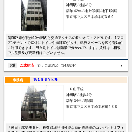
神田駅
/ 徒歩8分
築年 42年 / 地上9階建/地下1階建
東京都中央区日本橋本町3-6-9
4駅6路線が徒歩10分圏内と交通アクセスの良いオフィスビルです。1フロ
ア1テナントで室外にトイレや湯沸室があり、執務スペースを広く有効的
に利用できます。男女別トイレは隔階で分かれています。賃料は「相談」
で共益費及び更新料はございません。
6階
ご成約済
管：ご成約済（34.88坪）
第１８ＳＹビル
事務所
ＪＲ山手線
神田駅
/ 徒歩4分
築年 34年 / 5階建
東京都中央区日本橋本石町4-3-8
「神田」駅徒歩５分、複数路線利用可能な新耐震基準のコンパクトオフィ