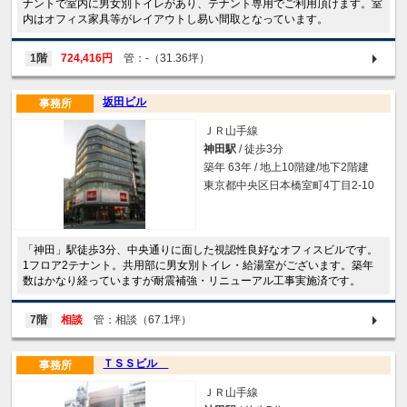
ナントで室内に男女別トイレがあり、テナント専用でご利用頂けます。室
内はオフィス家具等がレイアウトし易い間取となっています。
1階
724,416円
管：-（31.36坪）
坂田ビル
事務所
ＪＲ山手線
神田駅
/ 徒歩3分
築年 63年 / 地上10階建/地下2階建
東京都中央区日本橋室町4丁目2-10
「神田」駅徒歩3分、中央通りに面した視認性良好なオフィスビルです。
1フロア2テナント。共用部に男女別トイレ・給湯室がございます。築年
数はかなり経っていますが耐震補強・リニューアル工事実施済です。
7階
相談
管：相談（67.1坪）
ＴＳＳビル
事務所
ＪＲ山手線