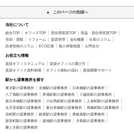
このページの先頭へ
当社について
総合TOP
オフィスTOP
居住用賃貸TOP
収益・居住用売買TOP
売却・買取
リフォーム
賃貸管理
会社概要
社長のコラム
読者投稿のコラム
ECO広場
個人情報保護
お問合せ
お役立ち情報
賃貸オフィスマニュアル
賃貸オフィスの選び方
賃貸オフィス賃料相場
オフィス移転の流れ
新規開業サポート
駅から貸事務所を探す
東京駅の貸事務所
京橋駅の貸事務所
日本橋駅の貸事務所
八丁堀駅の貸事務所
茅場町駅の貸事務所
三越前駅の貸事務所
新日本橋駅の貸事務所
小伝馬町駅の貸事務所
人形町駅の貸事務所
水天宮前駅の貸事務所
東日本橋駅の貸事務所
馬喰町駅の貸事務所
浜町駅の貸事務所
銀座駅の貸事務所
東銀座駅の貸事務所
新富町駅の貸事務所
築地駅の貸事務所
月島駅の貸事務所
勝どき駅の貸事務所