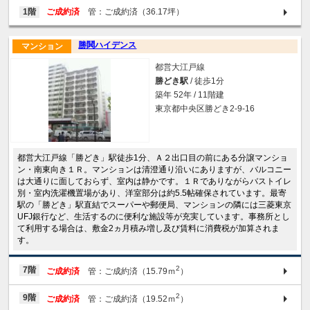
1階
ご成約済
管：ご成約済（36.17坪）
勝鬨ハイデンス
マンション
都営大江戸線
勝どき駅
/ 徒歩1分
築年 52年 / 11階建
東京都中央区勝どき2-9-16
都営大江戸線「勝どき」駅徒歩1分、Ａ２出口目の前にある分譲マンショ
ン・南東向き１Ｒ。マンションは清澄通り沿いにありますが、バルコニー
は大通りに面しておらず、室内は静かです。１Ｒでありながらバストイレ
別・室内洗濯機置場があり、洋室部分は約5.5帖確保されています。最寄
駅の「勝どき」駅直結でスーパーや郵便局、マンションの隣には三菱東京
UFJ銀行など、生活するのに便利な施設等が充実しています。事務所とし
て利用する場合は、敷金2ヵ月積み増し及び賃料に消費税が加算されま
す。
2
7階
ご成約済
管：ご成約済（15.79ｍ
）
2
9階
ご成約済
管：ご成約済（19.52ｍ
）