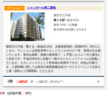
シャンボール第二築地
マンション
都営大江戸線
勝どき駅
/ 徒歩10分
築年 53年 / 11階建
東京都中央区勝どき5-8-4
都営大江戸線「勝どき」駅徒歩10分、定期借家契約（再契約可）2年の２
ＬＤＫ。マンションは常駐管理でエントランスやロビー等、管理が行き届
いています。室内は南西・南東の角部屋で、Ｌ字型バルコニー付と陽当た
り良好です。平成20年6月に水廻り一新のスケルトンリフォームを実施し
ています。セカンドハウスとして所有者が利用中ですが、内見は可能で
す。入居時期に関しては室内の残置物撤去及びハウスクリーニングを終え
た後（契約より2週間後）となります。
2
2階
ご成約済
管：ご成約済（45.63ｍ
）
5
件 (総物件数：
9
件)