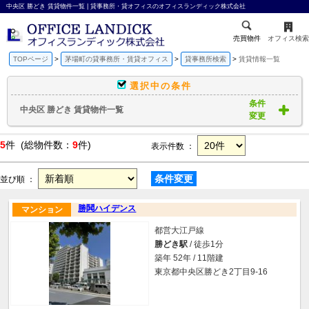
中央区 勝どき 賃貸物件一覧 | 貸事務所・貸オフィスのオフィスランディック株式会社
売買物件
オフィス検索
TOPページ
茅場町の貸事務所・賃貸オフィス
貸事務所検索
賃貸情報一覧
選択中の条件
条件
中央区 勝どき 賃貸物件一覧
変更
5
件 (総物件数：
9
件)
表示件数 ：
条件変更
並び順 ：
勝鬨ハイデンス
マンション
都営大江戸線
勝どき駅
/ 徒歩1分
築年 52年 / 11階建
東京都中央区勝どき2丁目9-16