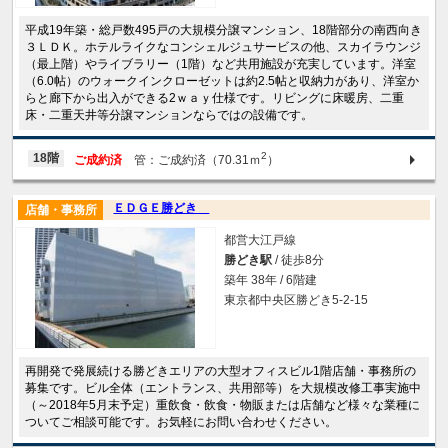
平成19年築・総戸数495戸の大規模分譲マンション、18階部分の南西向き
３ＬＤＫ。ホテルライクなコンシェルジュサービスの他、スカイラウンジ
（最上階）やライブラリー（1階）など共用施設が充実しています。洋室
（6.0帖）のウォークインクローゼットは約2.5帖と収納力があり、洋室か
らと廊下から出入ができる2ｗａｙ仕様です。リビングに床暖房、二重
床・二重天井等分譲マンションならではの設備です。
2
18階
ご成約済
管：ご成約済（70.31ｍ
）
ＥＤＧＥ勝どき
店舗・事務所
都営大江戸線
勝どき駅
/ 徒歩8分
築年 38年 / 6階建
東京都中央区勝どき5-2-15
再開発で発展続ける勝どきエリアの大型オフィスビル1階店舗・事務所の
募集です。ビル全体（エントランス、共用部等）を大規模改修工事実施中
（～2018年5月末予定）重飲食・飲食・物販または店舗など様々な業種に
ついてご相談可能です。お気軽にお問い合わせください。