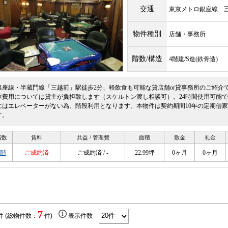
交通
東京メトロ銀座線
物件種別
店舗・事務所
階数/構造
4階建/S造(鉄骨造)
銀座線・半蔵門線「三越前」駅徒歩2分、軽飲食も可能な貸店舗or貸事務所のご紹介
体費用については貸主が負担致します（スケルトン渡し相談可）。24時間使用可能
にはエレベーターがない為、階段利用となります。本物件は契約期間10年の定期借
す。
階数
賃料
共益 / 管理費
面積
敷金
礼金
2階
ご成約済
ご成約済 / -
22.99坪
0ヶ月
0ヶ月
7
件 (総物件数：
件)
表示件数