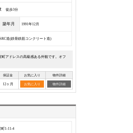
駅
徒歩3分
築年月
1991年12月
/SRC造(鉄骨鉄筋コンクリート造)
室町アドレスの高級感ある外観です。オフ
保証金
お気に入り
物件詳細
12ヶ月
お気に入り
物件詳細
-11-4