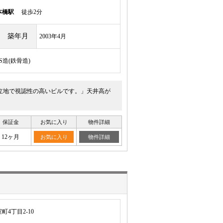
本橋駅
徒歩2分
築年月
2003年4月
S造(鉄骨造)
地立地で視認性の高いビルです。」天井高が
保証金
お気に入り
物件詳細
12ヶ月
お気に入り
物件詳細
4丁目2-10