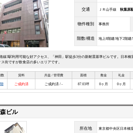
交通
ＪＲ山手線
秋葉原
物件種別
事務所
階数/構造
地上8階建/地下2階建
5路線3駅利用可能な好アクセス、「神田」駅徒歩3分の新耐震基準ビルです。日本橋
ィス街ですが飲食店の多いエリアです。
階数
賃料
共益 / 管理費
面積
敷金
礼金
4階
ご成約済
ご成約済 / -
87.03坪
0ヶ月
0ヶ月
大森ビル
所在地
東京都中央区日本橋室町1