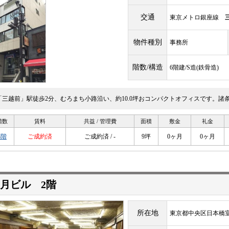
交通
東京メトロ銀座線
物件種別
事務所
階数/構造
6階建/S造(鉄骨造)
「三越前」駅徒歩2分、むろまち小路沿い、約10.0坪おコンパクトオフィスです。諸
階数
賃料
共益 / 管理費
面積
敷金
礼金
3階
ご成約済
ご成約済 / -
9坪
0ヶ月
0ヶ月
月ビル 2階
所在地
東京都中央区日本橋室町1