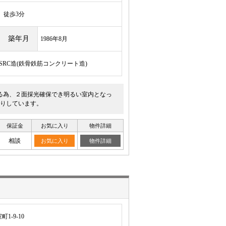
徒歩3分
築年月
1986年8月
/SRC造(鉄骨鉄筋コンクリート造)
る為、２面採光確保でき明るい室内となっ
りしています。
保証金
お気に入り
物件詳細
相談
お気に入り
物件詳細
-9-10