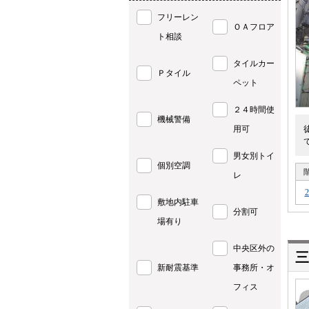
フリーレン
ＯＡフロア
ト相談
タイルカー
Ｐタイル
ペット
２４時間使
機械警備
用可
男女別トイ
個別空調
レ
敷地内駐車
分割可
場有り
中央区外の
新耐震基準
事務所・オ
フィス