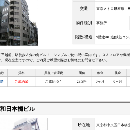
交通
東京メトロ銀座線
物件種別
事務所
階数/構造
9階建/RC造(鉄筋コ
「三越前」駅徒歩３分の角ビル！ シンプルで使い易い室内です。ＯＡフロアや機械
す。現在空室ですので、ご内見ご希望の際はお気軽にお問合せ下さい。
階数
賃料
共益 / 管理費
面積
敷金
礼金
4階
ご成約済
ご成約済 / -
23.5坪
0ヶ月
0ヶ月
楠和日本橋ビル
所在地
東京都中央区日本橋室町4