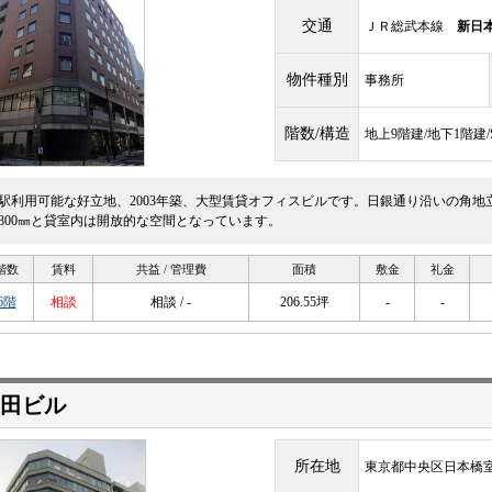
交通
ＪＲ総武本線
新日
物件種別
事務所
階数/構造
地上9階建/地下1階建/
3駅利用可能な好立地、2003年築、大型賃貸オフィスビルです。日銀通り沿いの角
2800㎜と貸室内は開放的な空間となっています。
階数
賃料
共益 / 管理費
面積
敷金
礼金
6階
相談
相談 / -
206.55坪
-
-
田ビル
所在地
東京都中央区日本橋室町