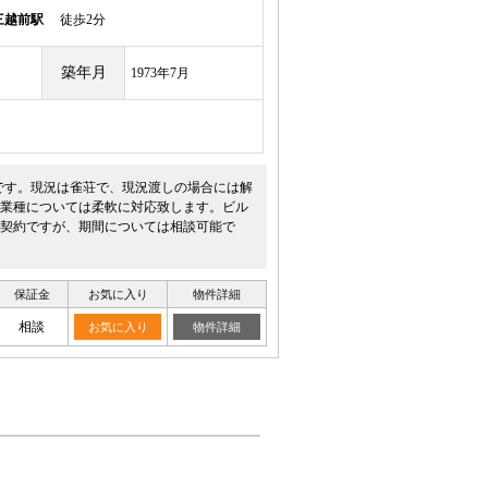
三越前駅
徒歩2分
築年月
1973年7月
です。現況は雀荘で、現況渡しの場合には解
で業種については柔軟に対応致します。ビル
家契約ですが、期間については相談可能で
保証金
お気に入り
物件詳細
相談
お気に入り
物件詳細