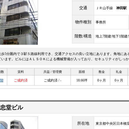
交通
ＪＲ山手線
神田駅
物件種別
事務所
階数/構造
地上7階建/地下1階建
徒歩5分圏内で３駅５路線利用でき、交通アクセスの良い立地にあります。角地にあ
ています。ビルにはＡＬＳＯＫによる機械警備が入っており、セキュリティがしっか
階数
賃料
共益 / 管理費
面積
敷金
礼金
2階
ご成約済
ご成約済 / -
18.66坪
0ヶ月
0ヶ月
三忠堂ビル
所在地
東京都中央区日本橋室町1