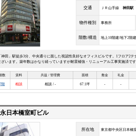
交通
ＪＲ山手線
神田駅
物件種別
事務所
階数/構造
地上10階建/地下2階
「神田」駅徒歩3分、中央通りに面した視認性良好なオフィスビルです。1フロア2テ
ございます。築年数はかなり経っていますが耐震補強・リニューアル工事実施済です
階数
賃料
共益 / 管理費
面積
敷金
礼金
7階
相談
相談 / -
67.1坪
-
-
秀永日本橋室町ビル
所在地
東京都中央区日本橋室町4