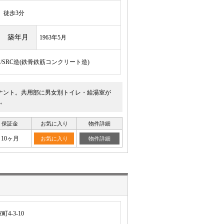
徒歩3分
築年月
1963年5月
建/SRC造(鉄骨鉄筋コンクリート造)
ナント。共用部に男女別トイレ・給湯室が
。
保証金
お気に入り
物件詳細
10ヶ月
お気に入り
物件詳細
-3-10