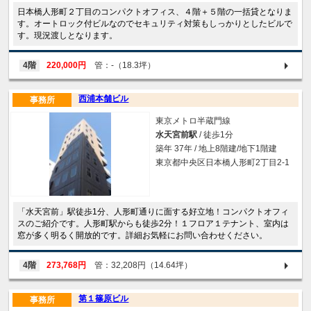
日本橋人形町２丁目のコンパクトオフィス、４階＋５階の一括貸となりま
す。オートロック付ビルなのでセキュリティ対策もしっかりとしたビルで
す。現況渡しとなります。
4階
220,000円
管：-（18.3坪）
西浦本舗ビル
事務所
東京メトロ半蔵門線
水天宮前駅
/ 徒歩1分
築年 37年 / 地上8階建/地下1階建
東京都中央区日本橋人形町2丁目2-1
「水天宮前」駅徒歩1分、人形町通りに面する好立地！コンパクトオフィ
スのご紹介です。人形町駅からも徒歩2分！１フロア１テナント、室内は
窓が多く明るく開放的です。詳細お気軽にお問い合わせください。
4階
273,768円
管：32,208円（14.64坪）
第１篠原ビル
事務所