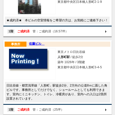
東京都中央区日本橋人形町2-1-9
★成約済★ 本ビルの空室情報をご希望の方は、お気軽にご連絡下さい！
1階
ご成約済
管：ご成約済（16.57坪）
佐藤ビル
事務所
東京メトロ日比谷線
人形町駅
/ 徒歩2分
築年 1026年 / 3階建
東京都中央区日本橋人形町3-4-5
日比谷線・都営浅草線「人形町」駅徒歩2分、2方向の公道8ｍに面した角
ビルです。事務所としてだけでなく、ショールームとしても利用できま
す。室内にミニキッチン、トイレ、冷暖房があり、室内への入口は2箇所
設置されています。
1階
ご成約済
管：ご成約済（25坪）