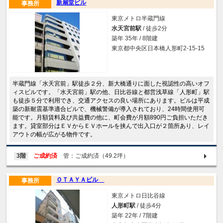
新扇堂ビル
事務所
東京メトロ半蔵門線
水天宮前駅
/ 徒歩2分
築年 35年 / 8階建
東京都中央区日本橋人形町2-15-15
半蔵門線「水天宮前」駅徒歩２分、新大橋通りに面した視認性の高いオフ
ィスビルです。「水天宮前」駅の他、日比谷線と都営浅草線「人形町」駅
も徒歩５分で利用でき、交通アクセスの良い場所にあります。ビルは平成
築の新耐震基準適合ビルで、機械警備が導入されており、24時間使用可
能です。月額賃料及び共益費の他に、町会費が月額890円ご負担いただき
ます。貸室部分はＥＶからＥＶホールを挟んで出入口が２箇所あり、レイ
アウトの幅が広がる物件です。
3階
ご成約済
管：ご成約済（49.2坪）
ＯＴＡＹＡビル
事務所
東京メトロ日比谷線
人形町駅
/ 徒歩4分
築年 22年 / 7階建