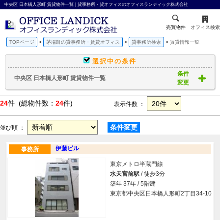
中央区 日本橋人形町 賃貸物件一覧 | 貸事務所・貸オフィスのオフィスランディック株式会社
売買物件
オフィス検索
TOPページ
茅場町の貸事務所・賃貸オフィス
貸事務所検索
賃貸情報一覧
選択中の条件
条件
中央区 日本橋人形町 賃貸物件一覧
変更
24
件 (総物件数：
24
件)
表示件数 ：
条件変更
並び順 ：
伊藤ビル
事務所
東京メトロ半蔵門線
水天宮前駅
/ 徒歩3分
築年 37年 / 5階建
東京都中央区日本橋人形町2丁目34-10