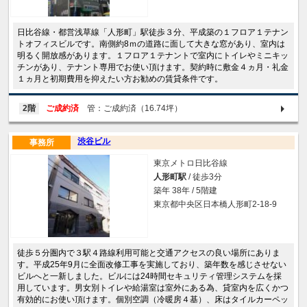
日比谷線・都営浅草線「人形町」駅徒歩３分、平成築の１フロア１テナン
トオフィスビルです。南側約8ｍの道路に面して大きな窓があり、室内は
明るく開放感があります。１フロア１テナントで室内にトイレやミニキッ
チンがあり、テナント専用でお使い頂けます。契約時に敷金４ヵ月・礼金
１ヵ月と初期費用を抑えたい方お勧めの賃貸条件です。
2階
ご成約済
管：ご成約済（16.74坪）
渋谷ビル
事務所
東京メトロ日比谷線
人形町駅
/ 徒歩3分
築年 38年 / 5階建
東京都中央区日本橋人形町2-18-9
徒歩５分圏内で３駅４路線利用可能と交通アクセスの良い場所にありま
す。平成25年9月に全面改修工事を実施しており、築年数を感じさせない
ビルへと一新しました。ビルには24時間セキュリティ管理システムを採
用しています。男女別トイレや給湯室は室外にある為、貸室内を広くかつ
有効的にお使い頂けます。個別空調（冷暖房４基）、床はタイルカーペッ