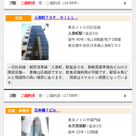
7階
ご成約済
管：ご成約済（14.94坪）
人形町ＴＯＰ ＨＩＬＬ．
店舗
東京メトロ日比谷線
人形町駅
/ 徒歩2分
築年 40年 / 地上8階建/地下1階建
東京都中央区日本橋人形町2-5-2
～日比谷線・都営浅草線「人形町」駅徒歩２分、新耐震基準適合ビルの２
階貸店舗～ 業種は応相談ですが、飲食店舗利用が可能です。駅前＆角ビ
ルと視認性の高い場所にあります。 現状はスケルトン状態となっていま
す。
2階
ご成約済
管：ご成約済（17.58坪）
日本橋Ｔビル
店舗・事務所
東京メトロ半蔵門線
水天宮前駅
/ 徒歩1分
築年 22年 / 13階建