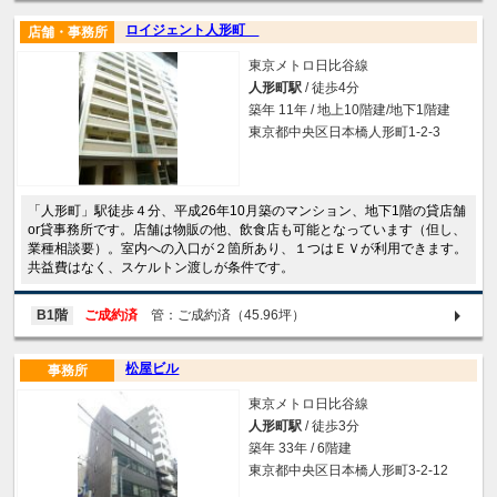
ロイジェント人形町
店舗・事務所
東京メトロ日比谷線
人形町駅
/ 徒歩4分
築年 11年 / 地上10階建/地下1階建
東京都中央区日本橋人形町1-2-3
「人形町」駅徒歩４分、平成26年10月築のマンション、地下1階の貸店舗
or貸事務所です。店舗は物販の他、飲食店も可能となっています（但し、
業種相談要）。室内への入口が２箇所あり、１つはＥＶが利用できます。
共益費はなく、スケルトン渡しが条件です。
B1階
ご成約済
管：ご成約済（45.96坪）
松屋ビル
事務所
東京メトロ日比谷線
人形町駅
/ 徒歩3分
築年 33年 / 6階建
東京都中央区日本橋人形町3-2-12