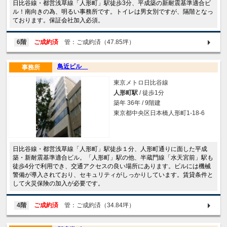
日比谷線・都営浅草線「人形町」駅徒歩3分、平成築の新耐震基準適合ビ
ル！南向きの為、明るい事務所です。トイレは男女別ですが、隔階となっ
ております。保証会社加入必須。
6階
ご成約済
管：ご成約済（47.85坪）
鳥近ビル
事務所
東京メトロ日比谷線
人形町駅
/ 徒歩1分
築年 36年 / 9階建
東京都中央区日本橋人形町1-18-6
日比谷線・都営浅草線「人形町」駅徒歩１分、人形町通りに面した平成
築・新耐震基準適合ビル。「人形町」駅の他、半蔵門線「水天宮前」駅も
徒歩4分で利用でき、交通アクセスの良い場所にあります。ビルには機械
警備が導入されており、セキュリティがしっかりしています。賃貸条件と
して火災保険の加入が必要です。
4階
ご成約済
管：ご成約済（34.84坪）