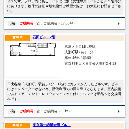
ィスです。フロア内にあるトイレとは別に女性専用トイレがビル１階部分
にあります。物件の詳細や類似物件ご希望の際は、お気軽にお問合せ下さ
い。
5階
ご成約済
管：ご成約済（17.55坪）
石田ビル 2階
事務所
東京メトロ日比谷線
人形町駅
/ 徒歩1分
築年 46年 / 4階建
東京都中央区日本橋人形町3-4-13
日比谷線「人形町」駅徒歩1分、1階にはカフェが入ったビルです。ビル
にはエレベーターがない為、階段利用での昇り降りとなります。室内設備
であるエアコンやトイレ（ウォシュレット付）、シンクは新品へと交換済
みです。
2階
ご成約済
管：ご成約済（11坪）
東京第一綿業岩田ビル
事務所