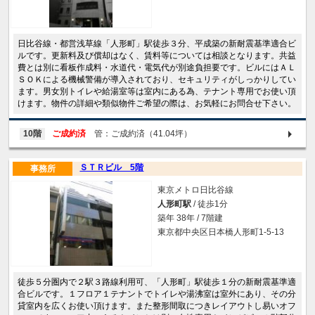
日比谷線・都営浅草線「人形町」駅徒歩３分、平成築の新耐震基準適合ビ
ルです。更新料及び償却はなく、賃料等については相談となります。共益
費とは別に看板作成料・水道代・電気代が別途負担要です。ビルにはＡＬ
ＳＯＫによる機械警備が導入されており、セキュリティがしっかりしてい
ます。男女別トイレや給湯室等は室内にある為、テナント専用でお使い頂
けます。物件の詳細や類似物件ご希望の際は、お気軽にお問合せ下さい。
10階
ご成約済
管：ご成約済（41.04坪）
ＳＴＲビル 5階
事務所
東京メトロ日比谷線
人形町駅
/ 徒歩1分
築年 38年 / 7階建
東京都中央区日本橋人形町1-5-13
徒歩５分圏内で２駅３路線利用可、「人形町」駅徒歩１分の新耐震基準適
合ビルです。１フロア１テナントでトイレや湯沸室は室外にあり、その分
貸室内を広くお使い頂けます。また整形間取につきレイアウトし易いオフ