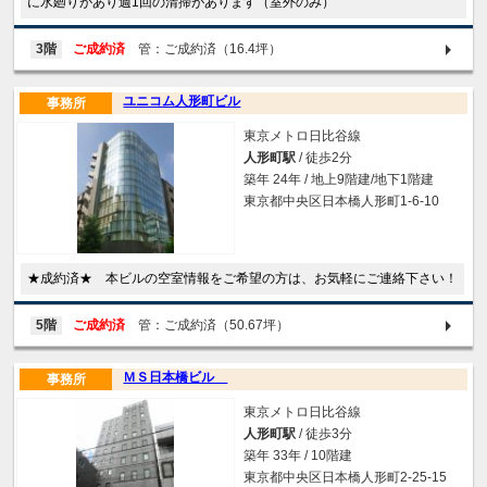
に水廻りがあり週1回の清掃があります（室外のみ）
3階
ご成約済
管：ご成約済（16.4坪）
ユニコム人形町ビル
事務所
東京メトロ日比谷線
人形町駅
/ 徒歩2分
築年 24年 / 地上9階建/地下1階建
東京都中央区日本橋人形町1-6-10
★成約済★ 本ビルの空室情報をご希望の方は、お気軽にご連絡下さい！
5階
ご成約済
管：ご成約済（50.67坪）
ＭＳ日本橋ビル
事務所
東京メトロ日比谷線
人形町駅
/ 徒歩3分
築年 33年 / 10階建
東京都中央区日本橋人形町2-25-15