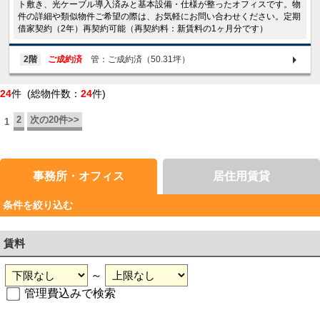
ト敷き、光ケーブル導入済みと基本設備・仕様が整ったオフィスです。物
件の詳細や類似物件ご希望の際は、お気軽にお問い合わせください。定期
借家契約（2年）再契約可能（再契約料：新賃料の1ヶ月分です）
2階
ご成約済
管：ご成約済（50.31坪）
24
件 (総物件数：
24
件)
2
次の20件>>
1
事務所・オフィス
居住用賃貸
条件を絞り込む
賃料
～
管理費込みで検索