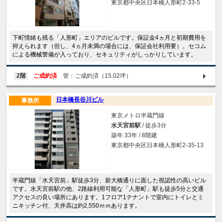
東京都中央区日本橋人形町2-33-5
下町情緒も残る「人形町」エリアのビルです。保証金4ヵ月と初期費用を
抑えられます（但し、4ヵ月未満の場合には、保証会社利用要）。セコム
による機械警備が入っており、セキュリティがしっかりしています。
2階
ご成約済
管：ご成約済（15.02坪）
日本橋長谷川ビル
事務所
東京メトロ半蔵門線
水天宮前駅
/ 徒歩3分
築年 33年 / 8階建
東京都中央区日本橋人形町2-35-13
半蔵門線「水天宮前」駅徒歩3分、新大橋通りに面した視認性の高いビル
です。水天宮前駅の他、2路線利用可能な「人形町」駅も徒歩5分と交通
アクセスの良い場所にあります。1フロア1テナントで室内にトイレとミ
ニキッチン付、天井高は約2,550ｍｍあります。