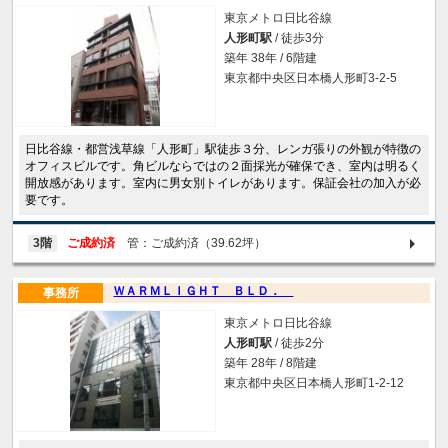
東京メトロ日比谷線
人形町駅
/ 徒歩3分
築年 38年 / 6階建
東京都中央区日本橋人形町3-2-5
日比谷線・都営浅草線「人形町」駅徒歩３分、レンガ張りの外観が特徴の
オフィスビルです。角ビルならではの２面採光が確保でき、室内は明るく
開放感があります。室内に男女別トイレがあります。保証会社の加入が必
要です。
3階
ご成約済
管：ご成約済（39.62坪）
ＷＡＲＭＬＩＧＨＴ ＢＬＤ．
事務所
東京メトロ日比谷線
人形町駅
/ 徒歩2分
築年 28年 / 8階建
東京都中央区日本橋人形町1-2-12