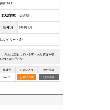
町16-1
線
水天宮前駅
徒歩3分
築年月
1994年3月
鉄筋コンクリート造)
す。角地に立地している事もあり窓面が多
いのも魅力的です。
保証金
お気に入り
物件詳細
6ヶ月
お気に入り
物件詳細