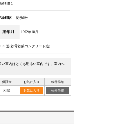
崎町8-1
茅場町駅
徒歩6分
築年月
1992年10月
/SRC造(鉄骨鉄筋コンクリート造)
多い室内はとても明るい室内です。室内へ
保証金
お気に入り
物件詳細
相談
お気に入り
物件詳細