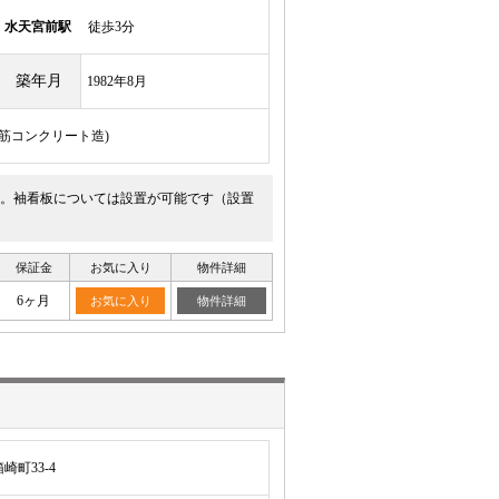
線
水天宮前駅
徒歩3分
築年月
1982年8月
骨鉄筋コンクリート造)
。袖看板については設置が可能です（設置
。
保証金
お気に入り
物件詳細
6ヶ月
お気に入り
物件詳細
町33-4