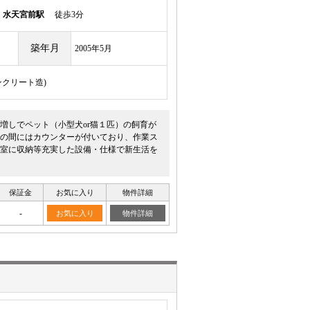
線
水天宮前駅
徒歩3分
築年月
2005年5月
ンクリート造)
増しでペット（小型犬or猫１匹）の飼育が
の間にはカウンターが付いており、作業ス
室に収納等充実した設備・仕様で新生活を
保証金
お気に入り
物件詳細
-
お気に入り
物件詳細