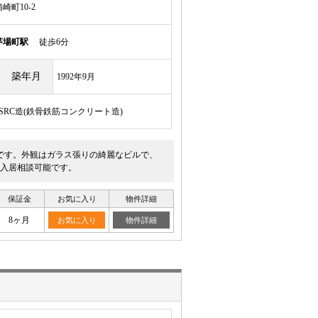
町10-2
茅場町駅
徒歩6分
築年月
1992年9月
/SRC造(鉄骨鉄筋コンクリート造)
です。外観はガラス張りの綺麗なビルで、
入居相談可能です。
保証金
お気に入り
物件詳細
8ヶ月
お気に入り
物件詳細