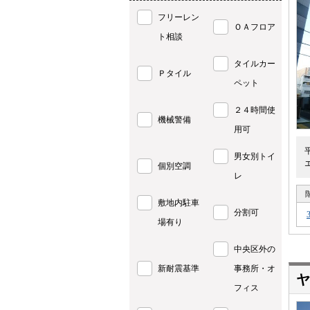
フリーレン
ＯＡフロア
ト相談
タイルカー
Ｐタイル
ペット
２４時間使
機械警備
用可
男女別トイ
個別空調
レ
敷地内駐車
分割可
場有り
中央区外の
新耐震基準
事務所・オ
ヤ
フィス