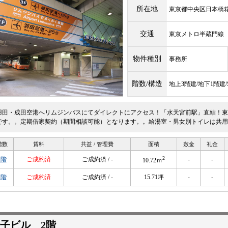
所在地
東京都中央区日本橋箱崎
交通
東京メトロ半蔵門
物件種別
事務所
階数/構造
地上3階建/地下1階建
羽田・成田空港へリムジンバスにてダイレクトにアクセス！「水天宮前駅」直結！東京
です。。定期借家契約（期間相談可能）となります。。給湯室・男女別トイレは共用
階数
賃料
共益 / 管理費
面積
敷金
礼金
2
2階
ご成約済
ご成約済 / -
-
-
10.72ｍ
2階
ご成約済
ご成約済 / -
15.71坪
-
-
子ビル 2階