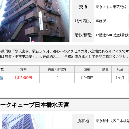
交通
東京メトロ半蔵門
物件種別
事務所
階数/構造
12階建/SRC造(鉄
半蔵門線「水天宮前」駅徒歩２分、都心へのアクセスの良い立地にあるオフィスです
料は無償・事前申請要）。天井高約3m。 事務所兼倉庫として是非ご検討ください
階数
賃料
共益 / 管理費
面積
敷金
礼金
2階
1,815,000円
- / -
110.65坪
-
1ヶ月
ークキューブ日本橋水天宮
所在地
東京都中央区日本橋箱崎