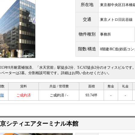
所在地
東京都中央区日本橋箱崎
交通
東京メトロ日比谷
物件種別
事務所
階数/構造
8階建/RC造(鉄筋コ
2013年9月耐震補強済、「水天宮前」駅徒歩2分、T-CAT徒歩2分のオフィスビル
レベーターは2基。分割相談可能です。詳細はお問い合わせください。
階数
賃料
共益 / 管理費
面積
敷金
礼金
3階
ご成約済
ご成約済 / -
93.74坪
-
-
京シティエアターミナル本館