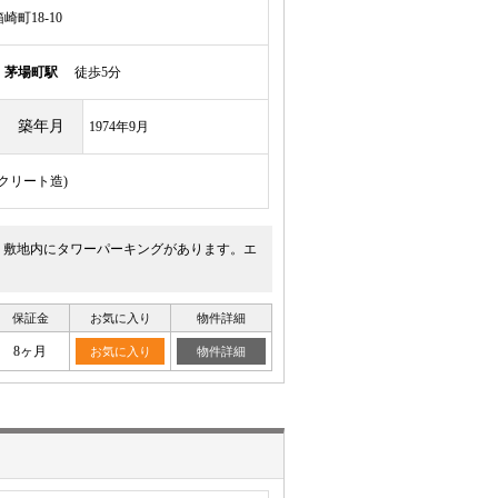
町18-10
線
茅場町駅
徒歩5分
築年月
1974年9月
ンクリート造)
です。敷地内にタワーパーキングがあります。エ
保証金
お気に入り
物件詳細
8ヶ月
お気に入り
物件詳細