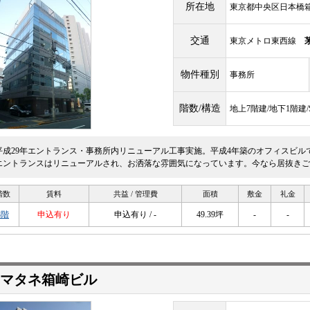
所在地
東京都中央区日本橋箱崎
交通
東京メトロ東西線
物件種別
事務所
階数/構造
地上7階建/地下1階建
平成29年エントランス・事務所内リニューアル工事実施。平成4年築のオフィスビル
エントランスはリニューアルされ、お洒落な雰囲気になっています。今なら居抜きご
階数
賃料
共益 / 管理費
面積
敷金
礼金
3階
申込有り
申込有り / -
49.39坪
-
-
マタネ箱崎ビル