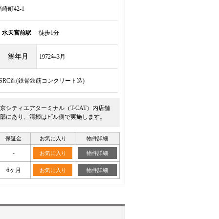
町42-1
線
水天宮前駅
徒歩1分
築年月
1972年3月
/SRC造(鉄骨鉄筋コンクリート造)
シティエアターミナル（T-CAT）内店舗
部にあり、清掃はビル側で実施します。
保証金
お気に入り
物件詳細
-
お気に入り
物件詳細
6ヶ月
お気に入り
物件詳細