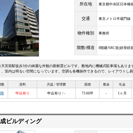
所在地
東京都中央区日本橋箱崎
交通
東京メトロ半蔵門
物件種別
事務所
階数/構造
8階建/SRC造(鉄骨
水天宮前駅徒歩3分の綺麗な外観の新耐震ビルです。敷地内に機械式駐車場もありま
く、室内は明るい空間になっています。空調も各機操作できるので、レイアウトし易
階数
賃料
共益 / 管理費
面積
敷金
礼金
5階
申込有り
申込有り / -
73.66坪
-
1ヶ月
東成ビルディング