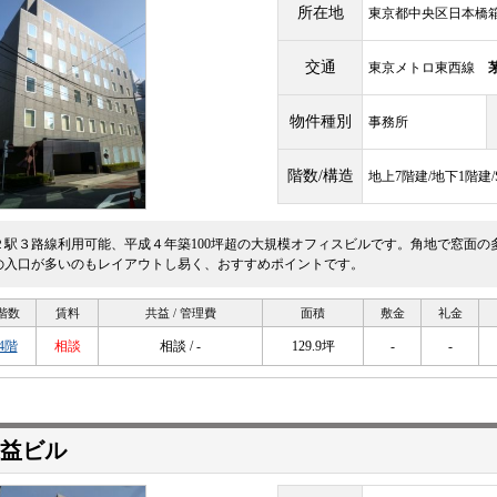
所在地
東京都中央区日本橋箱
交通
東京メトロ東西線
物件種別
事務所
階数/構造
地上7階建/地下1階建
２駅３路線利用可能、平成４年築100坪超の大規模オフィスビルです。角地で窓面の
の入口が多いのもレイアウトし易く、おすすめポイントです。
階数
賃料
共益 / 管理費
面積
敷金
礼金
4階
相談
相談 / -
129.9坪
-
-
益ビル