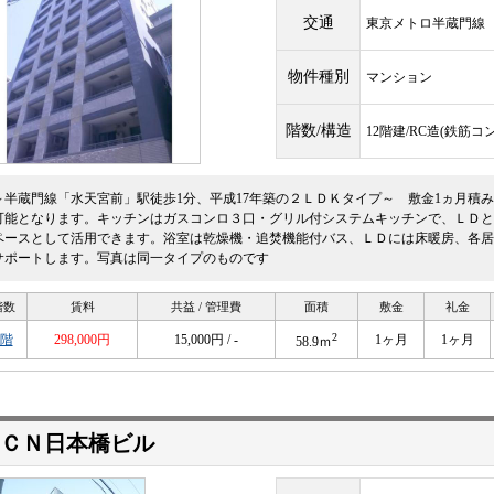
交通
東京メトロ半蔵門
物件種別
マンション
階数/構造
12階建/RC造(鉄筋コ
～半蔵門線「水天宮前」駅徒歩1分、平成17年築の２ＬＤＫタイプ～ 敷金1ヵ月積み
可能となります。キッチンはガスコンロ３口・グリル付システムキッチンで、ＬＤと
ペースとして活用できます。浴室は乾燥機・追焚機能付バス、ＬＤには床暖房、各居
サポートします。写真は同一タイプのものです
階数
賃料
共益 / 管理費
面積
敷金
礼金
2
6階
298,000円
15,000円 / -
1ヶ月
1ヶ月
58.9ｍ
ＣＮ日本橋ビル