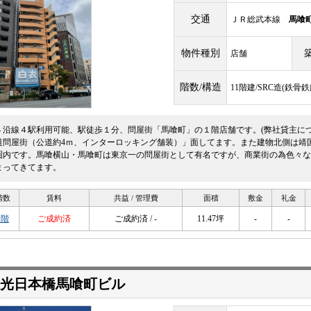
交通
ＪＲ総武本線
馬喰
物件種別
店舗
階数/構造
11階建/SRC造(鉄
４沿線４駅利用可能、駅徒歩１分、問屋街「馬喰町」の１階店舗です。(弊社貸主に
道問屋街（公道約4ｍ、インターロッキング舗装）」面してます。また建物北側は靖
圏内です。馬喰横山・馬喰町は東京一の問屋街として有名ですが、商業街の為色々な
まってきてます。
階数
賃料
共益 / 管理費
面積
敷金
礼金
1階
ご成約済
ご成約済 / -
11.47坪
-
-
光日本橋馬喰町ビル