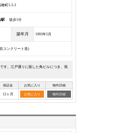
町1-5-3
山駅
徒歩1分
築年月
1993年5月
骨鉄筋コンクリート造)
ルです。江戸通りに面した角ビルにつき、視
保証金
お気に入り
物件詳細
12ヶ月
お気に入り
物件詳細