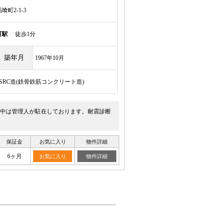
町2-1-3
町駅
徒歩1分
築年月
1967年10月
/SRC造(鉄骨鉄筋コンクリート造)
日中は管理人が駐在しております。耐震診断
保証金
お気に入り
物件詳細
6ヶ月
お気に入り
物件詳細