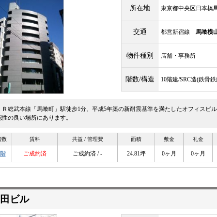
所在地
東京都中央区日本橋馬喰
交通
都営新宿線
馬喰横
物件種別
店舗・事務所
階数/構造
10階建/SRC造(鉄
ＪＲ総武本線「馬喰町」駅徒歩1分、平成5年築の新耐震基準を満たしたオフィスビ
認性の良い場所にあります。
階数
賃料
共益 / 管理費
面積
敷金
礼金
1階
ご成約済
ご成約済 / -
24.81坪
0ヶ月
0ヶ月
高田ビル