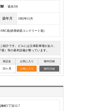
町駅
徒歩2分
築年月
1982年11月
建/SRC造(鉄骨鉄筋コンクリート造)
ご紹介です。ビルには立体駐車場があり、
7基）等の基本設備が整っています。
保証金
お気に入り
物件詳細
10ヶ月
お気に入り
物件詳細
町1丁目12-7