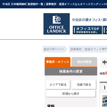
中央区 日本橋馬喰町 賃貸物件一覧｜貸事務所・賃貸オフィスならオフィスランディック
総合TOPページ
貸事務所・賃貸オフィス専
事務所・オフィス
居住用賃貸
中
検索条件の変更
棟数
エリアで絞る
沿線で絞る
Ｉ
区域から探す
賃料