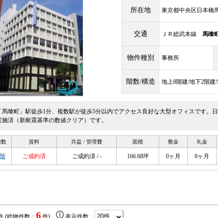
所在地
東京都中央区日本橋馬喰
交通
ＪＲ総武本線
馬喰
物件種別
事務所
階数/構造
地上8階建/地下2階建
「馬喰町」駅徒歩1分、複数駅が徒歩5分以内でアクセス良好な大型オフィスです。
実施済（新耐震基準の数値クリア）です。
階数
賃料
共益 / 管理費
面積
敷金
礼金
3階
ご成約済
ご成約済 / -
166.68坪
0ヶ月
0ヶ月
6
件 (総物件数：
件)
表示件数