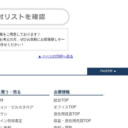
報をご用意しております！
とお考えの方、ぜひお気軽にお部屋探しサー
お任せください！
▲ ページのTOPへ戻る
を買う・売る
企業情報
件
総合TOP
ョン・ビルカタログ
オフィスTOP
ラシ
居住用賃貸TOP
イン売却査定
収益・居住用売買TOP
し依頼
売却・買取