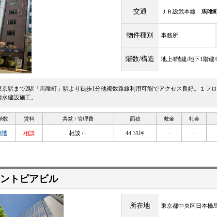
交通
ＪＲ総武本線
馬喰
物件種別
事務所
階数/構造
地上8階建/地下1階建
東京駅まで2駅「馬喰町」駅より徒歩1分他複数路線利用可能でアクセス良好。１フロア
清水建設施工。
階数
賃料
共益 / 管理費
面積
敷金
礼金
3階
相談
相談 / -
44.31坪
-
-
ントピアビル
所在地
東京都中央区日本橋馬