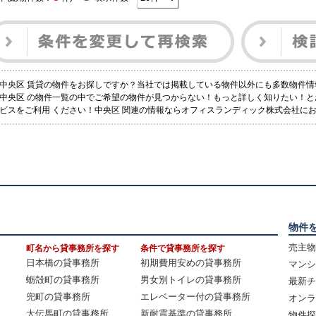
中央区 賃貸の物件をお探しですか？当社では掲載している物件以外にも多数物件情
中央区 の物件一覧の中でご希望の物件が見つからない！もっと詳しく知りたい！
ビスをご利用 ください！中央区 関連の情報ならオフィスランディック株式会社に
物件
売主物
町名から貸事務所を探す
条件で貸事務所を探す
日本橋の貸事務所
初期費用安めの貸事務所
マンシ
蛎殻町の貸事務所
男女別トイレの貸事務所
最新チ
兜町の貸事務所
エレベーター付の貸事務所
オンラ
大伝馬町の貸事務所
新耐震基準の貸事務所
物件探