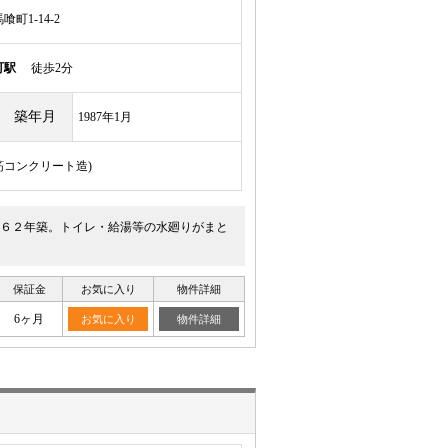
町1-14-2
町駅
徒歩2分
築年月
1987年1月
鉄筋コンクリート造)
６２年築。トイレ・給湯等の水廻りがまと
保証金
お気に入り
物件詳細
6ヶ月
お気に入り
物件詳細