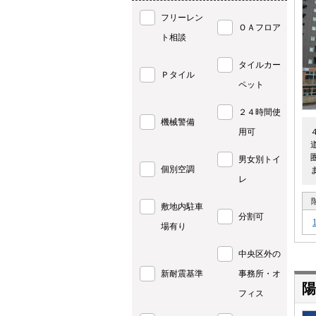
フリーレン
ＯＡフロア
ト相談
タイルカー
Ｐタイル
ペット
２４時間使
機械警備
用可
男女別トイ
個別空調
レ
敷地内駐車
分割可
場有り
中央区外の
新耐震基準
事務所・オ
陽
フィス