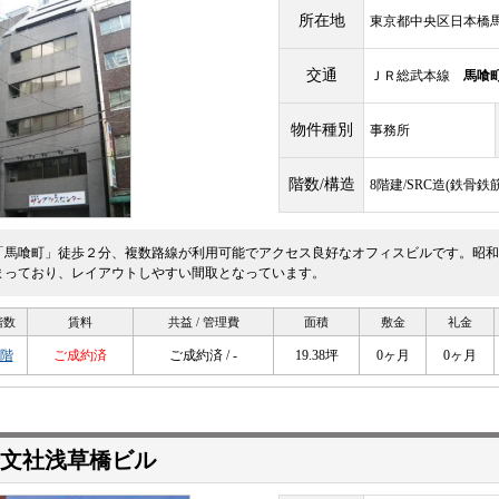
所在地
東京都中央区日本橋馬喰
交通
ＪＲ総武本線
馬喰
物件種別
事務所
階数/構造
8階建/SRC造(鉄骨
「馬喰町」徒歩２分、複数路線が利用可能でアクセス良好なオフィスビルです。昭和
まっており、レイアウトしやすい間取となっています。
階数
賃料
共益 / 管理費
面積
敷金
礼金
6階
ご成約済
ご成約済 / -
19.38坪
0ヶ月
0ヶ月
芳文社浅草橋ビル