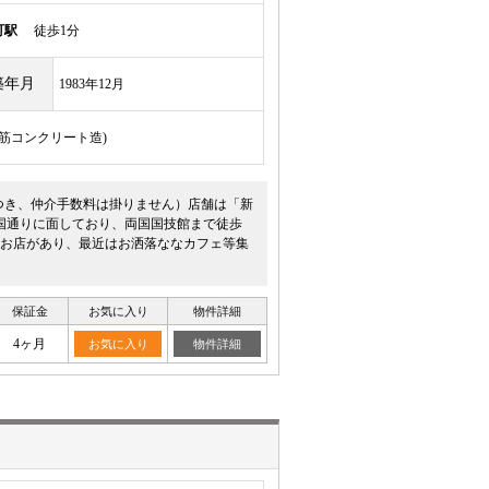
町駅
徒歩1分
築年月
1983年12月
骨鉄筋コンクリート造)
つき、仲介手数料は掛りません）店舗は「新
国通りに面しており、両国国技館まで徒歩
お店があり、最近はお洒落ななカフェ等集
保証金
お気に入り
物件詳細
4ヶ月
お気に入り
物件詳細