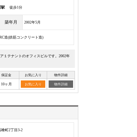
町駅
徒歩1分
築年月
2002年5月
/RC造(鉄筋コンクリート造)
１テナントのオフィスビルです。2002年
保証金
お気に入り
物件詳細
10ヶ月
お気に入り
物件詳細
喰町2丁目3-2