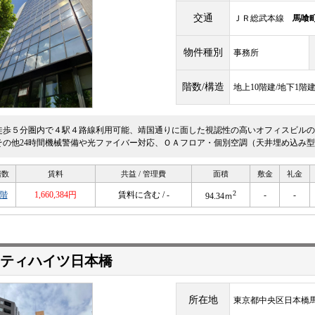
交通
ＪＲ総武本線
馬喰
物件種別
事務所
階数/構造
地上10階建/地下1階
徒歩５分圏内で４駅４路線利用可能、靖国通りに面した視認性の高いオフィスビルの
その他24時間機械警備や光ファイバー対応、ＯＡフロア・個別空調（天井埋め込み型
階数
賃料
共益 / 管理費
面積
敷金
礼金
2
6階
1,660,384円
賃料に含む / -
-
-
94.34ｍ
ティハイツ日本橋
所在地
東京都中央区日本橋馬喰