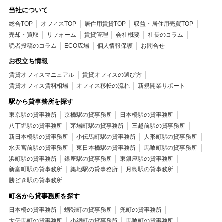
当社について
総合TOP
オフィスTOP
居住用賃貸TOP
収益・居住用売買TOP
売却・買取
リフォーム
賃貸管理
会社概要
社長のコラム
読者投稿のコラム
ECO広場
個人情報保護
お問合せ
お役立ち情報
賃貸オフィスマニュアル
賃貸オフィスの選び方
賃貸オフィス賃料相場
オフィス移転の流れ
新規開業サポート
駅から貸事務所を探す
東京駅の貸事務所
京橋駅の貸事務所
日本橋駅の貸事務所
八丁堀駅の貸事務所
茅場町駅の貸事務所
三越前駅の貸事務所
新日本橋駅の貸事務所
小伝馬町駅の貸事務所
人形町駅の貸事務所
水天宮前駅の貸事務所
東日本橋駅の貸事務所
馬喰町駅の貸事務所
浜町駅の貸事務所
銀座駅の貸事務所
東銀座駅の貸事務所
新富町駅の貸事務所
築地駅の貸事務所
月島駅の貸事務所
勝どき駅の貸事務所
町名から貸事務所を探す
日本橋の貸事務所
蛎殻町の貸事務所
兜町の貸事務所
大伝馬町の貸事務所
小網町の貸事務所
馬喰町の貸事務所