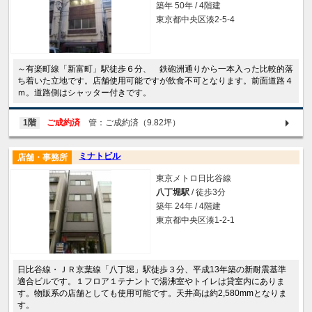
築年 50年 / 4階建
東京都中央区湊2-5-4
～有楽町線「新富町」駅徒歩６分、 鉄砲洲通りから一本入った比較的落
ち着いた立地です。店舗使用可能ですが飲食不可となります。前面道路４
ｍ。道路側はシャッター付きです。
1階
ご成約済
管：ご成約済（9.82坪）
ミナトビル
店舗・事務所
東京メトロ日比谷線
八丁堀駅
/ 徒歩3分
築年 24年 / 4階建
東京都中央区湊1-2-1
日比谷線・ＪＲ京葉線「八丁堀」駅徒歩３分、平成13年築の新耐震基準
適合ビルです。１フロア１テナントで湯沸室やトイレは貸室内にありま
す。物販系の店舗としても使用可能です。天井高は約2,580mmとなりま
す。