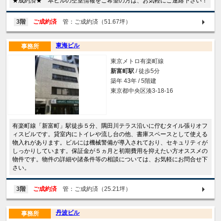
★成約済★ 本ビルの空室情報をご希望の方は、お気軽にご連絡下さい！
3階
ご成約済
管：ご成約済（51.67坪）
東海ビル
事務所
東京メトロ有楽町線
新富町駅
/ 徒歩5分
築年 43年 / 5階建
東京都中央区湊3-18-16
有楽町線「新富町」駅徒歩５分、隅田川テラス沿いに佇むタイル張りオフ
ィスビルです。貸室内にトイレや流し台の他、書庫スペースとして使える
物入れがあります。ビルには機械警備が導入されており、セキュリティが
しっかりしています。保証金が５ヵ月と初期費用を抑えたい方オススメの
物件です。物件の詳細や諸条件等の相談については、お気軽にお問合せ下
さい。
3階
ご成約済
管：ご成約済（25.21坪）
丹波ビル
事務所