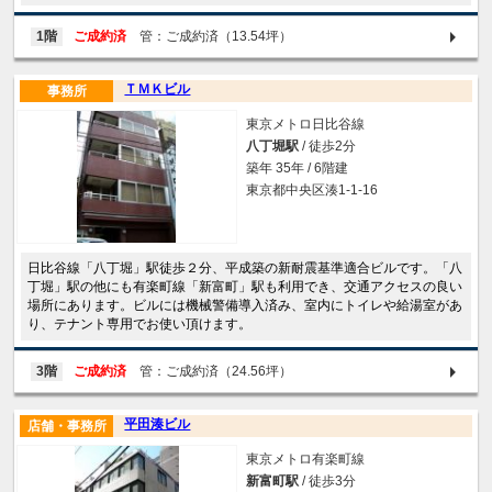
1階
ご成約済
管：ご成約済（13.54坪）
ＴＭＫビル
事務所
東京メトロ日比谷線
八丁堀駅
/ 徒歩2分
築年 35年 / 6階建
東京都中央区湊1-1-16
日比谷線「八丁堀」駅徒歩２分、平成築の新耐震基準適合ビルです。「八
丁堀」駅の他にも有楽町線「新富町」駅も利用でき、交通アクセスの良い
場所にあります。ビルには機械警備導入済み、室内にトイレや給湯室があ
り、テナント専用でお使い頂けます。
3階
ご成約済
管：ご成約済（24.56坪）
平田湊ビル
店舗・事務所
東京メトロ有楽町線
新富町駅
/ 徒歩3分