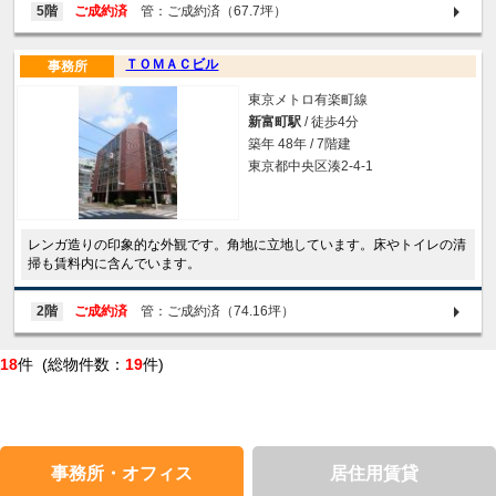
5階
ご成約済
管：ご成約済（67.7坪）
ＴＯＭＡＣビル
事務所
東京メトロ有楽町線
新富町駅
/ 徒歩4分
築年 48年 / 7階建
東京都中央区湊2-4-1
レンガ造りの印象的な外観です。角地に立地しています。床やトイレの清
掃も賃料内に含んでいます。
2階
ご成約済
管：ご成約済（74.16坪）
18
件 (総物件数：
19
件)
事務所・オフィス
居住用賃貸