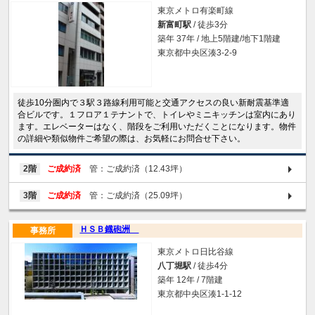
東京メトロ有楽町線
新富町駅
/ 徒歩3分
築年 37年 / 地上5階建/地下1階建
東京都中央区湊3-2-9
徒歩10分圏内で３駅３路線利用可能と交通アクセスの良い新耐震基準適
合ビルです。１フロア１テナントで、トイレやミニキッチンは室内にあり
ます。エレベーターはなく、階段をご利用いただくことになります。物件
の詳細や類似物件ご希望の際は、お気軽にお問合せ下さい。
2階
ご成約済
管：ご成約済（12.43坪）
3階
ご成約済
管：ご成約済（25.09坪）
ＨＳＢ鐡砲洲
事務所
東京メトロ日比谷線
八丁堀駅
/ 徒歩4分
築年 12年 / 7階建
東京都中央区湊1-1-12