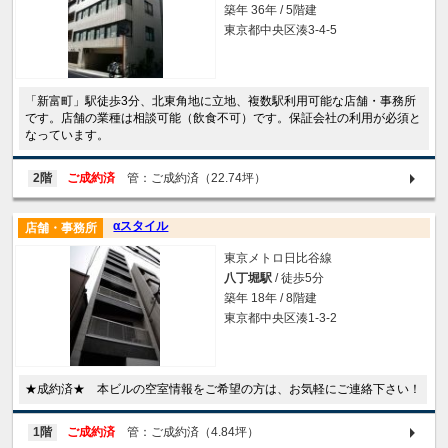
築年 36年 / 5階建
東京都中央区湊3-4-5
「新富町」駅徒歩3分、北東角地に立地、複数駅利用可能な店舗・事務所
です。店舗の業種は相談可能（飲食不可）です。保証会社の利用が必須と
なっています。
2階
ご成約済
管：ご成約済（22.74坪）
αスタイル
店舗・事務所
東京メトロ日比谷線
八丁堀駅
/ 徒歩5分
築年 18年 / 8階建
東京都中央区湊1-3-2
★成約済★ 本ビルの空室情報をご希望の方は、お気軽にご連絡下さい！
1階
ご成約済
管：ご成約済（4.84坪）