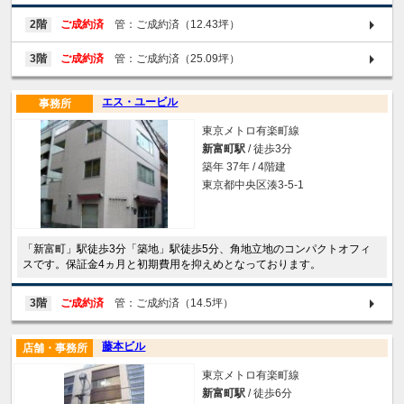
2階
ご成約済
管：ご成約済（12.43坪）
3階
ご成約済
管：ご成約済（25.09坪）
エス・ユービル
事務所
東京メトロ有楽町線
新富町駅
/ 徒歩3分
築年 37年 / 4階建
東京都中央区湊3-5-1
「新富町」駅徒歩3分「築地」駅徒歩5分、角地立地のコンパクトオフィ
スです。保証金4ヵ月と初期費用を抑えめとなっております。
3階
ご成約済
管：ご成約済（14.5坪）
藤本ビル
店舗・事務所
東京メトロ有楽町線
新富町駅
/ 徒歩6分