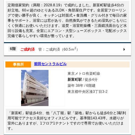
定期借家契約（満期：2028.8.19）で成約しました。新富町駅徒歩4分の
好立地。60㎡超のゆとりある2LDK・角部屋住戸です。全居室フローリン
グで使い勝手が良く、キッチンは対面式＋食洗機・グリル付きで毎日の家
事をサポート。浴室には窓があり、自然換気ができるため湿気がこもりに
くく快適にお使いいただけます。追焚・浴室乾燥機・三面鏡洗面台など水
回り設備も充実。全室にエアコン・大型シューズボックス・宅配ボックス
完備で暮らしやすい環境が整っています。
2
6階
ご成約済
管：ご成約済（60.5ｍ
）
前田セントラルビル
事務所
東京メトロ有楽町線
新富町駅
/ 徒歩4分
築年 38年 / 6階建
東京都中央区湊3丁目3-2
「新富町」駅徒歩4分、他「八丁堀」駅「築地」駅からも徒歩6分と3駅利
用可能でアクセス良好なオフィスビルです。基準階143.43坪。水廻りが
室外にありますが、1フロア1テナントですので専用でお使いいただけま
す。