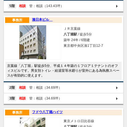
5階
相談
管：相談（143.43坪）
湊日本ビル
事務所
ＪＲ京葉線
八丁堀駅
/ 徒歩5分
築年 24年 / 6階建
東京都中央区湊1丁目12-7
京葉線「八丁堀」駅徒歩5分、平成１４年築の１フロア１テナントのオフ
ィスビルです。男女別トイレ・給湯室等水廻りが室外にある為執務スペー
スが有効的に使えます。
2階
相談
管：相談（34.69坪）
3階
相談
管：相談（34.69坪）
フドウ八丁堀ハイツ
事務所
東京メトロ日比谷線
八丁堀駅
/ 徒歩3分