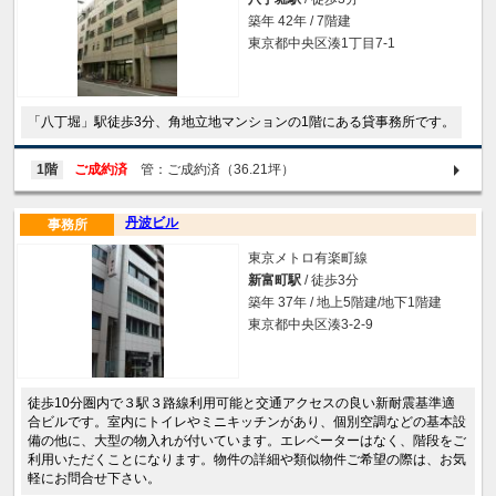
築年 42年 / 7階建
東京都中央区湊1丁目7-1
「八丁堀」駅徒歩3分、角地立地マンションの1階にある貸事務所です。
1階
ご成約済
管：ご成約済（36.21坪）
丹波ビル
事務所
東京メトロ有楽町線
新富町駅
/ 徒歩3分
築年 37年 / 地上5階建/地下1階建
東京都中央区湊3-2-9
徒歩10分圏内で３駅３路線利用可能と交通アクセスの良い新耐震基準適
合ビルです。室内にトイレやミニキッチンがあり、個別空調などの基本設
備の他に、大型の物入れが付いています。エレベーターはなく、階段をご
利用いただくことになります。物件の詳細や類似物件ご希望の際は、お気
軽にお問合せ下さい。