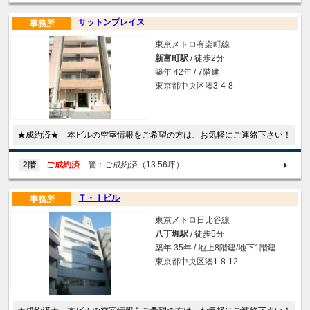
サットンプレイス
事務所
東京メトロ有楽町線
新富町駅
/ 徒歩2分
築年 42年 / 7階建
東京都中央区湊3-4-8
★成約済★ 本ビルの空室情報をご希望の方は、お気軽にご連絡下さい！
2階
ご成約済
管：ご成約済（13.56坪）
Ｔ・Ｉビル
事務所
東京メトロ日比谷線
八丁堀駅
/ 徒歩5分
築年 35年 / 地上8階建/地下1階建
東京都中央区湊1-8-12