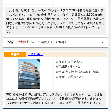
「八丁堀」駅徒歩4分、平成26年4月築・1フロア200坪超の免震構造オフ
ィスビルです。フロア内の無柱設計だけでなく、天井高を約2,900ｍｍ確
保している為、圧迫感のない開放的なオフィスです。照明器具や空調吹出
口などの配置変換が可能となっており、フロア貸だけでなく分割貸も対応
できます。ビルの1階には最大収容人数96名の貸会議室が備わっていま
す。
5階
ご成約済
管：ご成約済（214.94坪）
ＣＫビル
事務所
東京メトロ日比谷線
八丁堀駅
/ 徒歩5分
築年 33年 / 地上8階建/地下1階建
東京都中央区湊2-2-8
3駅3路線が徒歩10分圏内とアクセスの良い場所にあります。ビルにはセ
コムによる機械警備が導入されており、24時間使用可能です。角ビルな
らではのコーナーを活かした窓により、室内は明るく開放感があります。