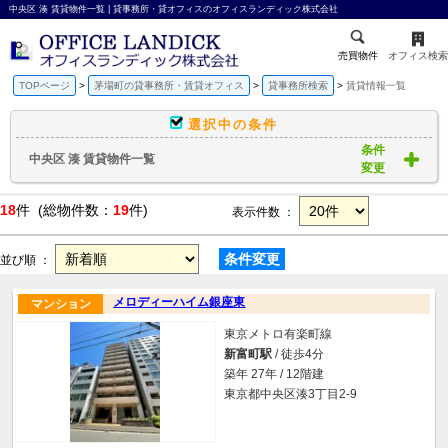
中央区 湊 賃貸物件一覧 | 貸事務所・貸オフィスのオフィスランディック株式会社
売買物件
オフィス検索
TOPページ
茅場町の貸事務所・賃貸オフィス
貸事務所検索
賃貸情報一覧
選択中の条件
条件
中央区 湊 賃貸物件一覧
変更
18
件 (総物件数：
19
件)
表示件数 ：
条件変更
並び順 ：
メロディーハイム銀座東
マンション
東京メトロ有楽町線
新富町駅
/ 徒歩4分
築年 27年 / 12階建
東京都中央区湊3丁目2-9