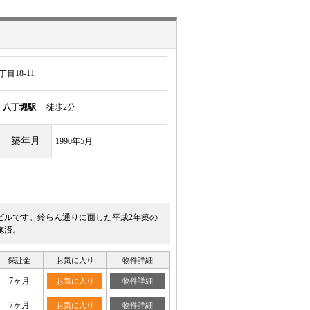
目18-11
線
八丁堀駅
徒歩2分
築年月
1990年5月
ビルです。鈴らん通りに面した平成2年築の
施済。
保証金
お気に入り
物件詳細
7ヶ月
お気に入り
物件詳細
7ヶ月
お気に入り
物件詳細