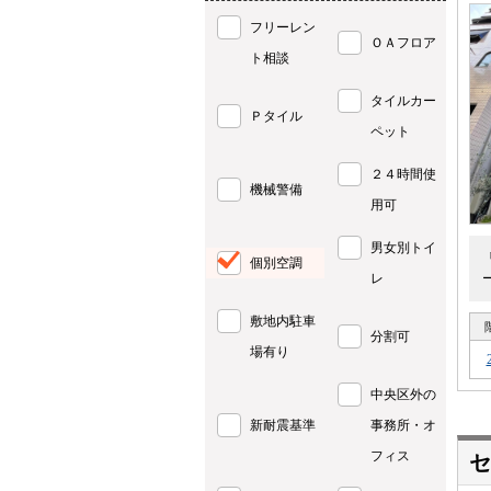
フリーレン
ＯＡフロア
ト相談
タイルカー
Ｐタイル
ペット
２４時間使
機械警備
用可
男女別トイ
個別空調
レ
敷地内駐車
分割可
場有り
中央区外の
新耐震基準
事務所・オ
フィス
セ