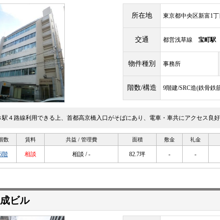
所在地
東京都中央区新富1丁目
交通
都営浅草線
宝町駅
物件種別
事務所
階数/構造
9階建/SRC造(鉄骨
３駅４路線利用できる上、首都高京橋入口がそばにあり、電車・車共にアクセス良好
階数
賃料
共益 / 管理費
面積
敷金
礼金
6階
相談
相談 / -
82.7坪
-
-
成ビル