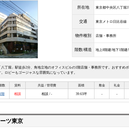
所在地
東京都中央区八丁堀3丁
交通
東京メトロ日比谷
物件種別
店舗・事務所
階数/構造
地上8階建/地下1階建
「八丁堀」駅徒歩2分、角地立地のオフィスビルの1階店舗・事務所です。おすすめ
す。ロビーもゴージャスな雰囲気になっています。
階数
賃料
共益 / 管理費
面積
敷金
礼金
1階
相談
相談 / -
39.63坪
-
-
ーツ東京