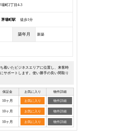
場町2丁目4-3
線
茅場町駅
徒歩1分
築年月
新築
落ち着いたビジネスエリアに位置し、来客時
にサポートします。使い勝手の良い間取り
保証金
お気に入り
物件詳細
10ヶ月
お気に入り
物件詳細
10ヶ月
お気に入り
物件詳細
10ヶ月
お気に入り
物件詳細