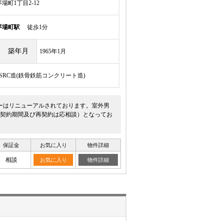
町1丁目2-12
茅場町駅
徒歩1分
築年月
1965年1月
/SRC造(鉄骨鉄筋コンクリート造)
ーはリニューアルされております。室外男
契約期間及び再契約は応相談）となってお
保証金
お気に入り
物件詳細
相談
お気に入り
物件詳細