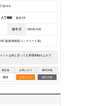
目19-9
線
八丁堀駅
徒歩2分
築年月
1985年10月
/SRC造(鉄骨鉄筋コンクリート造)
ポイントは何と言っても管理体制のよさで
保証金
お気に入り
物件詳細
相談
お気に入り
物件詳細