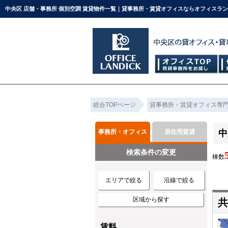
中央区 店舗・事務所 個別空調 賃貸物件一覧｜貸事務所・賃貸オフィスならオフィスラ
総合TOPページ
貸事務所・賃貸オフィス専
事務所・オフィス
居住用賃貸
中
検索条件の変更
棟数
エリアで絞る
沿線で絞る
区域から探す
共
賃料