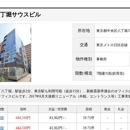
八丁堀サウスビル
所在地
東京都中央区八丁堀3丁
交通
東京メトロ日比谷
物件種別
事務所
階数/構造
7階建/S造(鉄骨造)
「八丁堀」駅徒歩2分、東京駅も利用可能（徒歩15分）、新耐震基準適合のオフィス
オフィスビルです。2017年6月大規模リニューアル（外観、エントランス等）工事実
階数
賃料
共益 / 管理費
面積
敷金
礼金
3階
444,510円
43,362円 / -
19.71坪
-
-
5階
444,510円
43,362円 / -
19.71坪
-
-