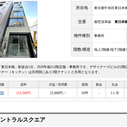
所在地
東京都中央区東日本橋2
交通
都営浅草線
東日本
物件種別
事務所
階数/構造
地上5階建/地下1階建
「東日本橋」駅徒歩1分、2020年築の2階店舗・事務所です。デザイナーズビルの2
ーナー（キッチン）は共用部にあり1階テナントと共用となります。
階数
賃料
共益 / 管理費
面積
敷金
礼金
2階
214,500円
22,000円 / -
10坪
-
1ヶ月
ントラルスクエア