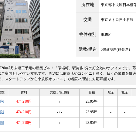
所在地
東京都中央区日本橋茅
交通
東京メトロ日比谷
物件種別
事務所
階数/構造
5階建/S造(鉄骨造)
2026年7月末竣工予定の新築ビル！「茅場町」駅徒歩1分の好立地のオフィスです。
のご案内もしやすい立地です。周辺には飲食店やコンビニも多く、日々の業務を快適
で、スタートアップから小規模オフィスまで幅広い用途に対応可能です。
階数
賃料
共益 / 管理費
面積
敷金
礼金
3階
474,210円
- / -
23.95坪
-
-
4階
474,210円
- / -
23.95坪
-
-
5階
474,210円
- / -
23.95坪
-
-