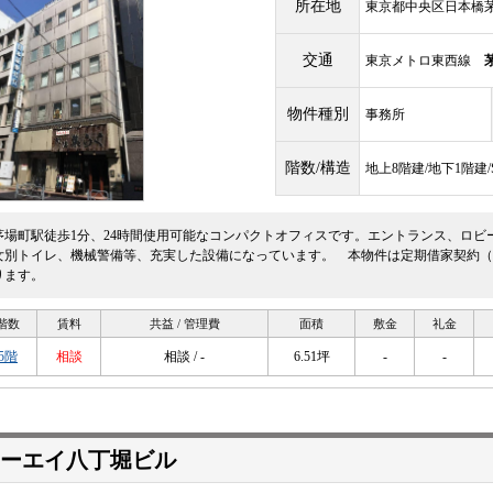
所在地
東京都中央区日本橋茅場
交通
東京メトロ東西線
物件種別
事務所
階数/構造
地上8階建/地下1階建
茅場町駅徒歩1分、24時間使用可能なコンパクトオフィスです。エントランス、ロビ
女別トイレ、機械警備等、充実した設備になっています。 本物件は定期借家契約（
ります。
階数
賃料
共益 / 管理費
面積
敷金
礼金
5階
相談
相談 / -
6.51坪
-
-
ーエイ八丁堀ビル