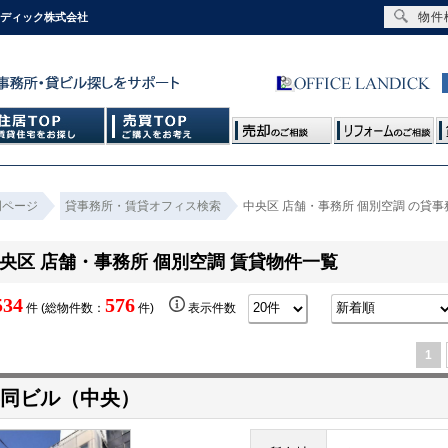
物件
ンディック株式会社
門ページ
貸事務所・賃貸オフィス検索
中央区 店舗・事務所 個別空調 の貸
央区 店舗・事務所 個別空調 賃貸物件一覧
534
576
件 (総物件数：
件)
表示件数
1
同ビル（中央）