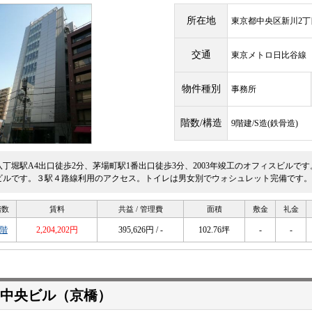
所在地
東京都中央区新川2丁目
交通
東京メトロ日比谷
物件種別
事務所
階数/構造
9階建/S造(鉄骨造)
八丁堀駅A4出口徒歩2分、茅場町駅1番出口徒歩3分、2003年竣工のオフィスビルで
ビルです。３駅４路線利用のアクセス。トイレは男女別でウォシュレット完備です。天井
階数
賃料
共益 / 管理費
面積
敷金
礼金
5階
2,204,202円
395,626円 / -
102.76坪
-
-
中央ビル（京橋）