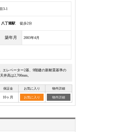
3-1
線
八丁堀駅
徒歩2分
築年月
2003年4月
す。エレベーター2基、9階建の新耐震基準の
高は2,700mm。
保証金
お気に入り
物件詳細
10ヶ月
お気に入り
物件詳細