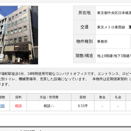
所在地
東京都中央区日本橋茅場
交通
東京メトロ東西線
物件種別
事務所
階数/構造
地上8階建/地下1階建
茅場町駅徒歩1分、24時間使用可能なコンパクトオフィスです。エントランス、ロビ
女別トイレ、機械警備等、充実した設備になっています。 本物件は定期借家契約（
ります。
階数
賃料
共益 / 管理費
面積
敷金
礼金
5階
相談
相談 / -
6.51坪
-
-