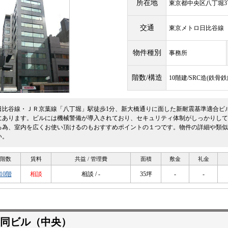
所在地
東京都中央区八丁堀3丁
交通
東京メトロ日比谷
物件種別
事務所
階数/構造
10階建/SRC造(鉄
日比谷線・ＪＲ京葉線「八丁堀」駅徒歩1分、新大橋通りに面した新耐震基準適合ビ
にあります。ビルには機械警備が導入されており、セキュリティ体制がしっかりして
る為、室内を広くお使い頂けるのもおすすめポイントの１つです。物件の詳細や類似
い。
階数
賃料
共益 / 管理費
面積
敷金
礼金
10階
相談
相談 / -
35坪
-
-
同ビル（中央）