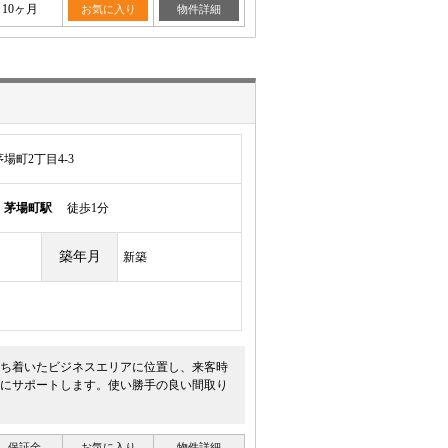
10ヶ月
お気に入り
物件詳細
場町2丁目4-3
線
茅場町駅
徒歩1分
築年月
新築
落ち着いたビジネスエリアに位置し、来客時
にサポートします。使い勝手の良い間取り
保証金
お気に入り
物件詳細