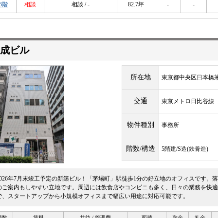
6階
相談
相談 / -
82.7坪
-
-
成ビル
所在地
東京都中央区日本橋茅
交通
東京メトロ日比谷
物件種別
事務所
階数/構造
5階建/S造(鉄骨造)
2026年7月末竣工予定の新築ビル！「茅場町」駅徒歩1分の好立地のオフィスです。
のご案内もしやすい立地です。周辺には飲食店やコンビニも多く、日々の業務を快適
で、スタートアップから小規模オフィスまで幅広い用途に対応可能です。
階数
賃料
共益 / 管理費
面積
敷金
礼金