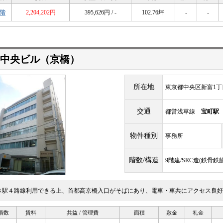
5階
2,204,202円
395,626円 / -
102.76坪
-
-
中央ビル（京橋）
所在地
東京都中央区新富1丁目
交通
都営浅草線
宝町駅
物件種別
事務所
階数/構造
9階建/SRC造(鉄骨
３駅４路線利用できる上、首都高京橋入口がそばにあり、電車・車共にアクセス良好
階数
賃料
共益 / 管理費
面積
敷金
礼金