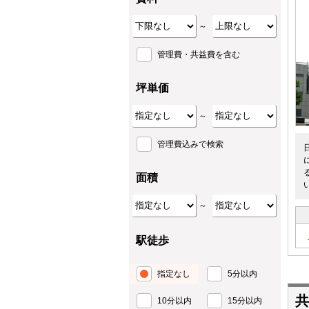
～
管理費・共益費を含む
坪単価
～
管理費込みで検索
面積
～
駅徒歩
指定なし
5分以内
共
10分以内
15分以内