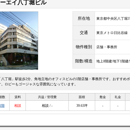
ーエイ八丁堀ビル
所在地
東京都中央区八丁堀3丁
交通
東京メトロ日比谷
物件種別
店舗・事務所
階数/構造
地上8階建/地下1階建
「八丁堀」駅徒歩2分、角地立地のオフィスビルの1階店舗・事務所です。おすすめ
す。ロビーもゴージャスな雰囲気になっています。
階数
賃料
共益 / 管理費
面積
敷金
礼金
1階
相談
相談 / -
39.63坪
-
-