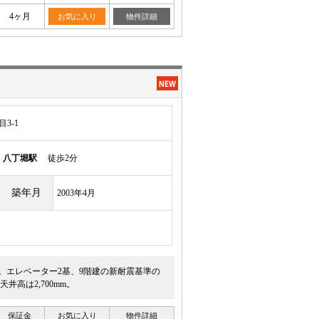
4ヶ月
お気に入り
物件詳細
3-1
線
八丁堀駅
徒歩2分
築年月
2003年4月
す。エレベーター2基、9階建の新耐震基準の
高は2,700mm。
保証金
お気に入り
物件詳細