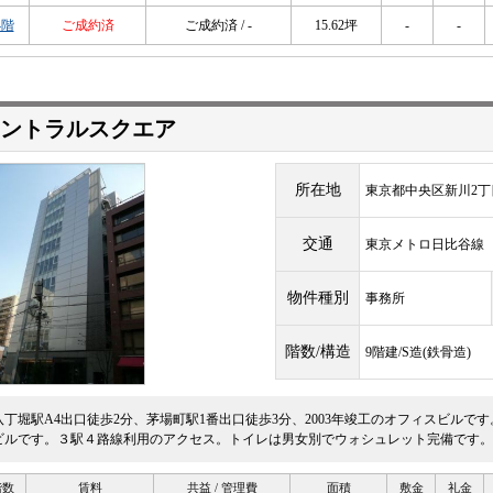
4階
ご成約済
ご成約済 / -
15.62坪
-
-
ントラルスクエア
所在地
東京都中央区新川2丁目
交通
東京メトロ日比谷
物件種別
事務所
階数/構造
9階建/S造(鉄骨造)
八丁堀駅A4出口徒歩2分、茅場町駅1番出口徒歩3分、2003年竣工のオフィスビルで
ビルです。３駅４路線利用のアクセス。トイレは男女別でウォシュレット完備です。天井
階数
賃料
共益 / 管理費
面積
敷金
礼金