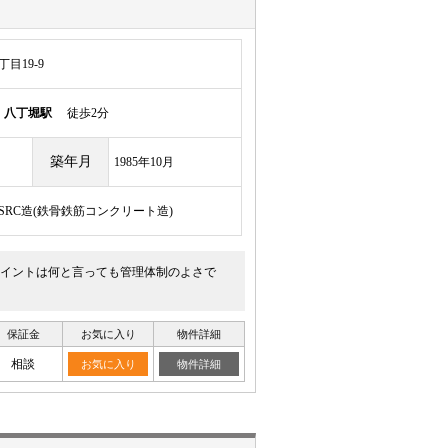
目19-9
線
八丁堀駅
徒歩2分
築年月
1985年10月
/SRC造(鉄骨鉄筋コンクリート造)
ポイントは何と言っても管理体制のよさで
保証金
お気に入り
物件詳細
相談
お気に入り
物件詳細