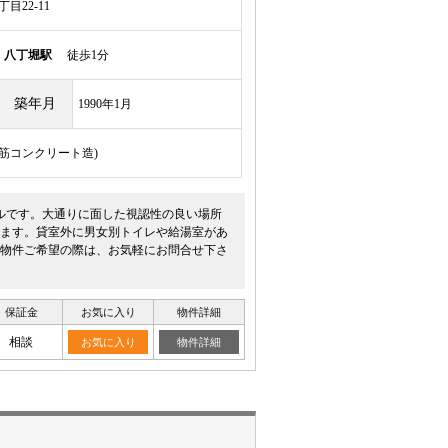
目22-11
線
八丁堀駅
徒歩1分
築年月
1990年1月
骨鉄筋コンクリート造)
ルです。大通りに面した視認性の良い場所
ます。貸室外に男女別トイレや給湯室があ
物件ご希望の際は、お気軽にお問合せ下さ
保証金
お気に入り
物件詳細
相談
お気に入り
物件詳細