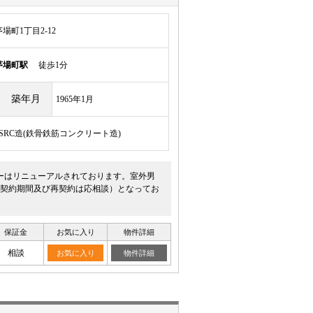
町1丁目2-12
茅場町駅
徒歩1分
築年月
1965年1月
/SRC造(鉄骨鉄筋コンクリート造)
ーはリニューアルされております。室外男
契約期間及び再契約は応相談）となってお
保証金
お気に入り
物件詳細
相談
お気に入り
物件詳細