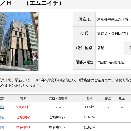
Ｍ／Ｈ （エムエイチ）
所在地
東京都中央区八丁堀2丁
交通
東京メトロ日比谷
物件種別
店舗
階数/構造
7階建/S造(鉄骨造)
「八丁堀」駅徒歩1分、2026年5月竣工の新築ビル、1階店舗のご紹介です。飲食可
スケルトン返しとなります。
階数
賃料
共益 / 管理費
面積
敷金
礼金
1階
590,000円
- / -
13.5坪
-
-
2階
ご成約済
ご成約済 / -
15.62坪
-
-
3階
申込有り
申込有り / -
15.62坪
-
-