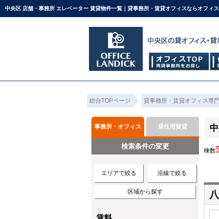
中央区 店舗・事務所 エレベーター 賃貸物件一覧｜貸事務所・賃貸オフィスならオフィ
総合TOPページ
貸事務所・賃貸オフィス専
事務所・オフィス
居住用賃貸
中
検索条件の変更
棟数
エリアで絞る
沿線で絞る
区域から探す
八
賃料