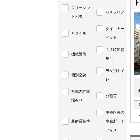
ト
フリーレン
ＯＡフロア
ト相談
タイルカー
Ｐタイル
ペット
２４時間使
機械警備
用可
男女別トイ
個別空調
レ
敷地内駐車
分割可
場有り
中央区外の
新耐震基準
事務所・オ
フィス