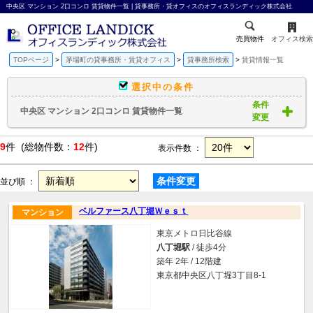
中央区 マンション 2口コンロ 賃貸物件一覧 | 貸事務所・貸オフィスのオフィスランディック株式会社
売買物件
オフィス検索
TOPページ
茅場町の貸事務所・賃貸オフィス
貸事務所検索
賃貸情報一覧
選択中の条件
条件
中央区 マンション 2口コンロ 賃貸物件一覧
変更
9
件 (総物件数：
12
件)
表示件数 ：
条件変更
並び順 ：
ベルファース八丁堀Ｗｅｓｔ
マンション
東京メトロ日比谷線
八丁堀駅
/ 徒歩4分
築年 2年 / 12階建
東京都中央区八丁堀3丁目8-1