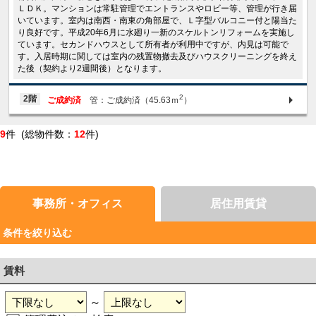
ＬＤＫ。マンションは常駐管理でエントランスやロビー等、管理が行き届
いています。室内は南西・南東の角部屋で、Ｌ字型バルコニー付と陽当た
り良好です。平成20年6月に水廻り一新のスケルトンリフォームを実施し
ています。セカンドハウスとして所有者が利用中ですが、内見は可能で
す。入居時期に関しては室内の残置物撤去及びハウスクリーニングを終え
た後（契約より2週間後）となります。
2
2階
ご成約済
管：ご成約済（45.63ｍ
）
9
件 (総物件数：
12
件)
事務所・オフィス
居住用賃貸
条件を絞り込む
賃料
～