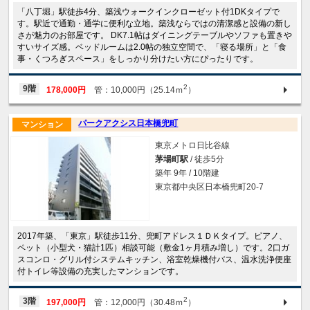
「八丁堀」駅徒歩4分、築浅ウォークインクローゼット付1DKタイプで
す。駅近で通勤・通学に便利な立地。築浅ならではの清潔感と設備の新し
さが魅力のお部屋です。 DK7.1帖はダイニングテーブルやソファも置きや
すいサイズ感。ベッドルームは2.0帖の独立空間で、「寝る場所」と「食
事・くつろぎスペース」をしっかり分けたい方にぴったりです。
2
9階
178,000円
管：10,000円（25.14ｍ
）
パークアクシス日本橋兜町
マンション
東京メトロ日比谷線
茅場町駅
/ 徒歩5分
築年 9年 / 10階建
東京都中央区日本橋兜町20-7
2017年築、「東京」駅徒歩11分、兜町アドレス１ＤＫタイプ。ピアノ、
ペット（小型犬・猫計1匹）相談可能（敷金1ヶ月積み増し）です。2口ガ
スコンロ・グリル付システムキッチン、浴室乾燥機付バス、温水洗浄便座
付トイレ等設備の充実したマンションです。
2
3階
197,000円
管：12,000円（30.48ｍ
）