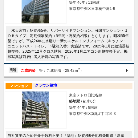
築年 46年 / 11階建
東京都中央区日本橋中洲1-9
「水天宮前」駅徒歩5分、リバーサイドマンション。分譲マンション・１
ＤＫタイプ。定期借家契約（5年間・再契約相談）となります。昭和55年
築ですが、平成24年に水廻り一新のスケルトンリフォーム（キッチン・
ユニットバス・トイレ、下駄箱入替）実施済です。2025年1月に給湯器新
規交換、2025年12月クロス貼替、2026年1月エアコン新規交換予定。掲
載写真は前居住者入居前の写真です。
2
5階
ご成約済
管：ご成約済（28.42ｍ
）
クラウン築地
マンション
東京メトロ日比谷線
築地駅
/ 徒歩6分
築年 44年 / 8階建
東京都中央区築地7丁目16-3
当社貸主のため仲介手数料不要！「築地」駅徒歩6分他有楽町線「新富