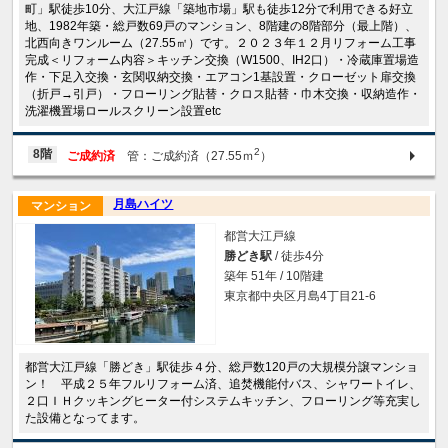
町」駅徒歩10分、大江戸線「築地市場」駅も徒歩12分で利用できる好立
地、1982年築・総戸数69戸のマンション、8階建の8階部分（最上階）、
北西向きワンルーム（27.55㎡）です。２０２３年１２月リフォーム工事
完成＜リフォーム内容＞キッチン交換（W1500、IH2口）・冷蔵庫置場造
作・下足入交換・玄関収納交換・エアコン1基設置・クローゼット扉交換
（折戸→引戸）・フローリング貼替・クロス貼替・巾木交換・収納造作・
洗濯機置場ロールスクリーン設置etc
2
8階
ご成約済
管：ご成約済（27.55ｍ
）
月島ハイツ
マンション
都営大江戸線
勝どき駅
/ 徒歩4分
築年 51年 / 10階建
東京都中央区月島4丁目21-6
都営大江戸線「勝どき」駅徒歩４分、総戸数120戸の大規模分譲マンショ
ン！ 平成２５年フルリフォーム済、追焚機能付バス、シャワートイレ、
２口ＩＨクッキングヒーター付システムキッチン、フローリング等充実し
た設備となってます。