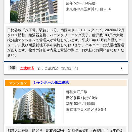
築年 52年 / 14階建
東京都中央区新川1丁目28-4
日比谷線「八丁堀」駅徒歩６分、南西向き・1ＬＤＫタイプ。2020年12月
クロス貼替、給湯器交換、ハウスクリーニング完了。総戸数183戸の大規
模分譲マンションで管理人が常駐しています。平成13年12月に外壁リニ
ューアル及び耐震補強工事を実施しております。バルコニーに洗濯機置場
があります。物件の詳細や内見ご希望の際は、お気軽にお問い合わせくだ
さい。
2
9階
ご成約済
管：ご成約済（35.92ｍ
）
シャンボール第二築地
マンション
都営大江戸線
勝どき駅
/ 徒歩10分
築年 53年 / 11階建
東京都中央区勝どき5-8-4
都営大江戸線「勝どき」駅徒歩10分、定期借家契約（再契約可）2年の２