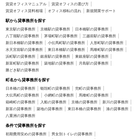
賃貸オフィスマニュアル
賃貸オフィスの選び方
賃貸オフィス賃料相場
オフィス移転の流れ
新規開業サポート
駅から貸事務所を探す
東京駅の貸事務所
京橋駅の貸事務所
日本橋駅の貸事務所
八丁堀駅の貸事務所
茅場町駅の貸事務所
三越前駅の貸事務所
新日本橋駅の貸事務所
小伝馬町駅の貸事務所
人形町駅の貸事務所
水天宮前駅の貸事務所
東日本橋駅の貸事務所
馬喰町駅の貸事務所
浜町駅の貸事務所
銀座駅の貸事務所
東銀座駅の貸事務所
新富町駅の貸事務所
築地駅の貸事務所
月島駅の貸事務所
勝どき駅の貸事務所
町名から貸事務所を探す
日本橋の貸事務所
蛎殻町の貸事務所
兜町の貸事務所
大伝馬町の貸事務所
小網町の貸事務所
馬喰町の貸事務所
箱崎町の貸事務所
入船の貸事務所
京橋の貸事務所
新川の貸事務所
新富の貸事務所
築地の貸事務所
東日本橋の貸事務所
湊の貸事務所
八重洲の貸事務所
条件で貸事務所を探す
初期費用安めの貸事務所
男女別トイレの貸事務所