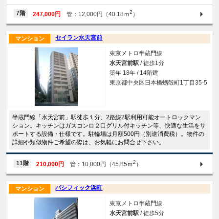
2
7階
247,000円
管：12,000円（40.18ｍ
）
セイラン水天宮前
マンション
東京メトロ半蔵門線
水天宮前駅
/ 徒歩1分
築年 18年 / 14階建
東京都中央区日本橋蛎殻町1丁目35-5
半蔵門線「水天宮前」駅徒歩１分、2路線2駅利用可能オートロックマン
ション。キッチンはガスコンロ２口グリル付キッチン等、快適な生活をサ
ポートする設備・仕様です。駐輪場は月額500円（別途消費税）。物件の
詳細や類似物件ご希望の際は、お気軽にお問合せ下さい。
2
11階
210,000円
管：10,000円（45.85ｍ
）
パシフィック浜町
マンション
東京メトロ半蔵門線
水天宮前駅
/ 徒歩5分