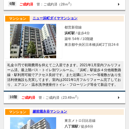
2
6階
ご成約済
管：ご成約済（28ｍ
）
ニュー浜町ダイヤマンション
マンション
都営新宿線
浜町駅
/ 徒歩4分
築年 54年 / 10階建
東京都中央区日本橋浜町2丁目24-8
礼金０円で初期費用を抑えてご入居できます。2021年1月室内フルリフォ
ーム済。最上階バス・トイレ別ワンルーム。「浜町」駅徒歩４分他複数路
線・駅利用可能でアクセス良好です。また近隣にスーパー等複数があり生
活利便施設も充実してます。室内は2021年1月フルリフォーム完了してお
り、エアコン・温水洗浄便座付トイレ・フローリング等全て新品です。
2
10階
ご成約済
管：ご成約済（23.49ｍ
）
越前堀永谷マンション
マンション
東京メトロ日比谷線
八丁堀駅
/ 徒歩6分