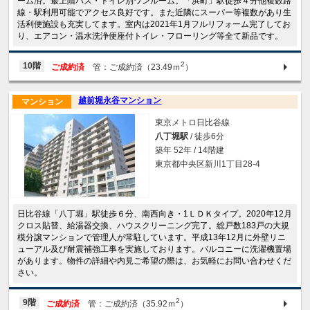
ーム済。最上階バス・トイレ別ワンルーム。「浜町」駅徒歩４分他複数路
線・駅利用可能でアクセス良好です。また近隣にスーパー等複数があり生
活利便施設も充実してます。室内は2021年1月フルリフォーム完了してお
り、エアコン・温水洗浄便座付トイレ・フローリング等全て新品です。
2
10階
ご成約済
管：ご成約済（23.49ｍ
）
越前堀永谷マンション
マンション
東京メトロ日比谷線
八丁堀駅
/ 徒歩6分
築年 52年 / 14階建
東京都中央区新川1丁目28-4
日比谷線「八丁堀」駅徒歩６分、南西向き・1ＬＤＫタイプ。2020年12月
クロス貼替、給湯器交換、ハウスクリーニング完了。総戸数183戸の大規
模分譲マンションで管理人が常駐しています。平成13年12月に外壁リニ
ューアル及び耐震補強工事を実施しております。バルコニーに洗濯機置場
があります。物件の詳細や内見ご希望の際は、お気軽にお問い合わせくだ
さい。
2
9階
ご成約済
管：ご成約済（35.92ｍ
）