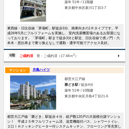
築年 51年 / 11階建
東京都中央区新川1丁目3-7
東西線・日比谷線「茅場町」駅徒歩3分、南東向きの1Ｒタイプです。平
成26年5月にフルリフォームを実施し、室内洗濯機置場のあるお部屋にな
っております。「茅場町」駅まで徒歩3分と駅近、日比谷線で虎ノ門・六
本木・恵比寿まで乗り換えなしで通勤・通学可能でアクセス良好。
2
8階
ご成約済
管：ご成約済（17.48ｍ
）
月島ハイツ
マンション
都営大江戸線
勝どき駅
/ 徒歩4分
築年 51年 / 10階建
東京都中央区月島4丁目21-6
都営大江戸線「勝どき」駅徒歩４分、総戸数120戸の大規模分譲マンショ
ン！ 平成２５年フルリフォーム済、追焚機能付バス、シャワートイレ、
２口ＩＨクッキングヒーター付システムキッチン、フローリング等充実し