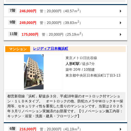
2
7階
246,000円
管：20,000円（40.57ｍ
）
2
9階
249,000円
管：20,000円（39.83ｍ
）
2
11階
175,000円
管：20,000円（25.19ｍ
）
レジディア日本橋浜町
マンション
東京メトロ日比谷線
人形町駅
/ 徒歩7分
築年 20年 / 10階建
東京都中央区日本橋浜町1丁目3-13
都営新宿線「浜町」駅徒歩３分、平成18年築のオートロック付マンショ
ン・１ＬＤＫタイプ。 オートロックの他、防犯カメラやＷロックキー採
用等、セキュリティ性を重視した造りのマンションです。当室は２０２５
年３月リノベーション実施済のお部屋です。【リノベーション施工内容：
キッチン・浴室・洗面・建具・フローリング】
2
6階
216,000円
管：20,000円（41.19ｍ
）