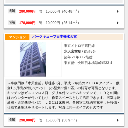
2
5階
280,000円
管：15,000円（40.48ｍ
）
2
9階
178,000円
管：10,000円（25.14ｍ
）
パークキューブ日本橋水天宮
マンション
東京メトロ半蔵門線
水天宮前駅
/ 徒歩3分
築年 21年 / 12階建
東京都中央区日本橋箱崎町33-4
～半蔵門線「水天宮前」駅徒歩1分、平成17年築の２ＬＤＫタイプ～ 敷
金1ヵ月積み増しでペット（小型犬or猫１匹）の飼育が可能となります。
キッチンはガスコンロ３口・グリル付システムキッチンで、ＬＤとの間に
はカウンターが付いており、作業スペースとして活用できます。浴室は乾
燥機・追焚機能付バス、ＬＤには床暖房、各居室に収納等充実した設備・
仕様で新生活をサポートします。写真は同一タイプのものです
2
6階
298,000円
管：15,000円（58.9ｍ
）