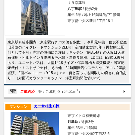
ＪＲ京葉線
八丁堀駅
/ 徒歩2分
築年 6年 / 地上16階建/地下1階建
東京都中央区新川2丁目18-1
東京駅も徒歩圏内（東京駅行きバス便も多数）、令和元年築、住友不動産
旧分譲のハイグレードマンション2LDK！定期借家契約3年（再契約は原
則として不可）充実の設備にご注目：キッチン（約3.5帖）の天板は天然
石採用・ビルトイン食洗機＆浄水器・造作食器棚、LDにはTES式床暖房
あり、ユニットバスは、大型1418サイズ・保温浴槽＆追焚機能・浴室乾
燥機付・ミストサウナ付、その他、24時間換気システムやエアコン2基設
置済、2面バルコニー（9.15㎡）etc、何と言っても間取りの良さに自信あ
り！（対面式カウンターキッチン・洋室可動間仕切りetc)
2
5階
ご成約済
管：ご成約済（54.51ｍ
）
カーサ相生 C棟
マンション
東京メトロ有楽町線
月島駅
/ 徒歩3分
築年 53年 / 14階建
東京都中央区佃2丁目22-6