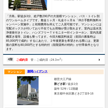
「月島」駅徒歩3分、総戸数290戸の大規模マンション、バス・トイレ別
のワンルームタイプです。敷金１ヶ月・礼金０ヶ月＆「仲介手数料無料キ
ャンペーン実施中」と初期費用を抑えてご入居可能です。マンションには
宅配ボックスが付いており不在でもお荷物が受け取れます。室内は温水洗
浄便座付きトイレ、ハンズフリーＴＶモニター付インターホン、室内洗濯
機置き場等、設備も整ってます。今回大幅賃料改定（前回の募集時は
85,000円で成約）するにあたり、２年後更新を希望される際には、更新
後の賃料を80,000円とする特約付（段階賃料の特約）が付帯条件となり
ます。
2
4階
ご成約済
管：ご成約済（24.3ｍ
）
勝鬨ハイデンス
マンション
都営大江戸線
勝どき駅
/ 徒歩1分
築年 52年 / 11階建
東京都中央区勝どき2丁目9-16