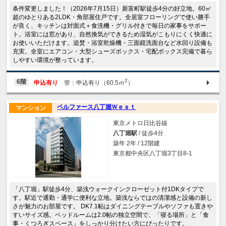
条件変更しました！（2026年7月15日）新富町駅徒歩4分の好立地。60㎡
超のゆとりある2LDK・角部屋住戸です。全居室フローリングで使い勝手
が良く、キッチンは対面式＋食洗機・グリル付きで毎日の家事をサポー
ト。浴室には窓があり、自然換気ができるため湿気がこもりにくく快適に
お使いいただけます。追焚・浴室乾燥機・三面鏡洗面台など水回り設備も
充実。全室にエアコン・大型シューズボックス・宅配ボックス完備で暮ら
しやすい環境が整っています。
2
6階
申込有り
管：申込有り（60.5ｍ
）
ベルファース八丁堀Ｗｅｓｔ
マンション
東京メトロ日比谷線
八丁堀駅
/ 徒歩4分
築年 2年 / 12階建
東京都中央区八丁堀3丁目8-1
「八丁堀」駅徒歩4分、築浅ウォークインクローゼット付1DKタイプで
す。駅近で通勤・通学に便利な立地。築浅ならではの清潔感と設備の新し
さが魅力のお部屋です。 DK7.1帖はダイニングテーブルやソファも置きや
すいサイズ感。ベッドルームは2.0帖の独立空間で、「寝る場所」と「食
事・くつろぎスペース」をしっかり分けたい方にぴったりです。