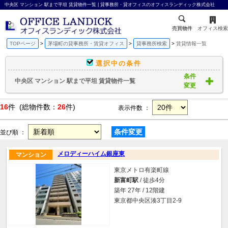
中央区 マンション 駅まで平坦 賃貸物件一覧 | 貸事務所・貸オフィスのオフィスランディック株式会社
売買物件
オフィス検索
TOPページ
茅場町の貸事務所・賃貸オフィス
貸事務所検索
賃貸情報一覧
選択中の条件
条件
中央区 マンション 駅まで平坦 賃貸物件一覧
変更
16
件 (総物件数：
26
件)
表示件数 ：
条件変更
並び順 ：
メロディーハイム銀座東
マンション
東京メトロ有楽町線
新富町駅
/ 徒歩4分
築年 27年 / 12階建
東京都中央区湊3丁目2-9