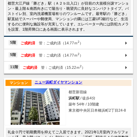
都営大江戸線「勝どき」駅（Ａ２ｂ出入口）が目前の大規模分譲マンショ
ン・最上階＆南西向きにて陽当り・眺望共に良好なコンパクトタイプ。バ
ストイレ別、室内洗濯機置場有りのワンルームです。最寄駅の「勝どき」
駅直結でスーパーや郵便局、マンションの隣には三菱UFJ銀行など、生活
するのに便利な施設等が充実しています。エレベーター内には防犯カメラ
を設置、1階昇降口にある画面に表示されます。
2
5階
ご成約済
管：ご成約済（14.77ｍ
）
2
5階
ご成約済
管：ご成約済（14.77ｍ
）
2
11階
ご成約済
管：ご成約済（15.22ｍ
）
ニュー浜町ダイヤマンション
マンション
都営新宿線
浜町駅
/ 徒歩4分
築年 54年 / 10階建
東京都中央区日本橋浜町2丁目24-8
礼金０円で初期費用を抑えてご入居できます。2021年1月室内フルリフォ