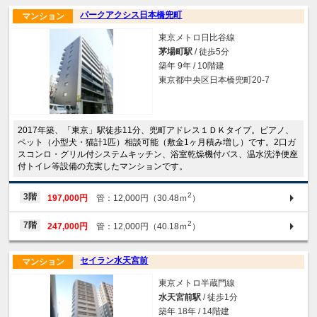
パークアクシス日本橋兜町
マンション
東京メトロ日比谷線
茅場町駅
/ 徒歩5分
築年 9年 / 10階建
東京都中央区日本橋兜町20-7
2017年築、「東京」駅徒歩11分、兜町アドレス１ＤＫタイプ。ピアノ、
ペット（小型犬・猫計1匹）相談可能（敷金1ヶ月積み増し）です。2口ガ
スコンロ・グリル付システムキッチン、浴室乾燥機付バス、温水洗浄便座
付トイレ等設備の充実したマンションです。
2
3階
197,000円
管：12,000円（30.48ｍ
）
2
7階
247,000円
管：12,000円（40.18ｍ
）
セイラン水天宮前
マンション
東京メトロ半蔵門線
水天宮前駅
/ 徒歩1分
築年 18年 / 14階建