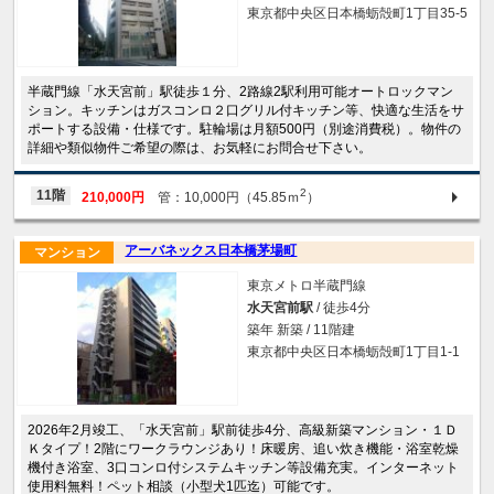
東京都中央区日本橋蛎殻町1丁目35-5
半蔵門線「水天宮前」駅徒歩１分、2路線2駅利用可能オートロックマン
ション。キッチンはガスコンロ２口グリル付キッチン等、快適な生活をサ
ポートする設備・仕様です。駐輪場は月額500円（別途消費税）。物件の
詳細や類似物件ご希望の際は、お気軽にお問合せ下さい。
2
11階
210,000円
管：10,000円（45.85ｍ
）
アーバネックス日本橋茅場町
マンション
東京メトロ半蔵門線
水天宮前駅
/ 徒歩4分
築年 新築 / 11階建
東京都中央区日本橋蛎殻町1丁目1-1
2026年2月竣工、「水天宮前」駅前徒歩4分、高級新築マンション・１Ｄ
Ｋタイプ！2階にワークラウンジあり！床暖房、追い炊き機能・浴室乾燥
機付き浴室、3口コンロ付システムキッチン等設備充実。インターネット
使用料無料！ペット相談（小型犬1匹迄）可能です。