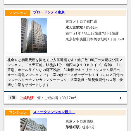
ブロードシティ東京
マンション
東京メトロ半蔵門線
水天宮前駅
/ 徒歩1分
築年 21年 / 地上17階建/地下1階建
東京都中央区日本橋蛎殻町1丁目36-9
礼金０と初期費用を抑えてご入居可能です！総戸数180戸の大規模分譲マ
ンション、「水天宮前」駅徒歩1分・南西向き１ＤＫタイプ。各階にゴミ
置場、ホテルライクな内廊下設計、24時間セキュリティシステム採用の
オール電化マンションです。室内はディスポーザーやＩＨコンロ２口付の
システムキッチンやカウンターデスク、浴室乾燥・追焚機能付バス等、快
適な生活をサポートします。
2
7階
ご成約済
管：ご成約済（39.17ｍ
）
ストークマンション新川
マンション
東京メトロ東西線
茅場町駅
/ 徒歩3分