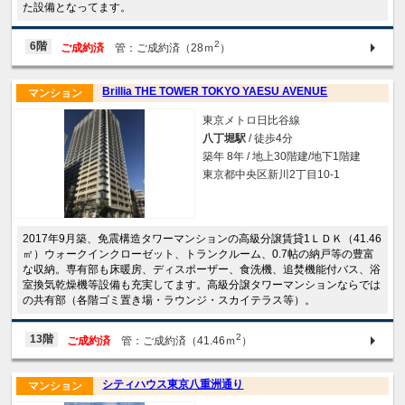
た設備となってます。
2
6階
ご成約済
管：ご成約済（28ｍ
）
Brillia THE TOWER TOKYO YAESU AVENUE
マンション
東京メトロ日比谷線
八丁堀駅
/ 徒歩4分
築年 8年 / 地上30階建/地下1階建
東京都中央区新川2丁目10-1
2017年9月築、免震構造タワーマンションの高級分譲賃貸1ＬＤＫ（41.46
㎡）ウォークインクローゼット、トランクルーム、0.7帖の納戸等の豊富
な収納。専有部も床暖房、ディスポーザー、食洗機、追焚機能付バス、浴
室換気乾燥機等設備も充実してます。高級分譲タワーマンションならでは
の共有部（各階ゴミ置き場・ラウンジ・スカイテラス等）。
2
13階
ご成約済
管：ご成約済（41.46ｍ
）
シティハウス東京八重洲通り
マンション