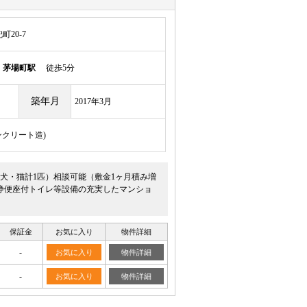
20-7
線
茅場町駅
徒歩5分
築年月
2017年3月
ンクリート造)
型犬・猫計1匹）相談可能（敷金1ヶ月積み増
浄便座付トイレ等設備の充実したマンショ
保証金
お気に入り
物件詳細
-
お気に入り
物件詳細
-
お気に入り
物件詳細