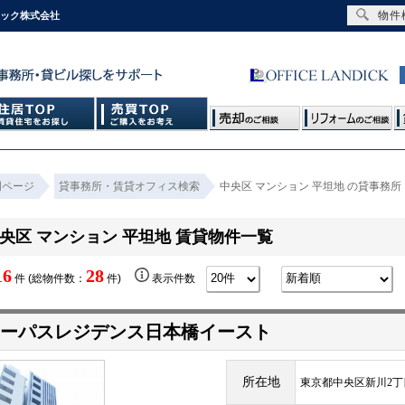
物件
ィック株式会社
門ページ
貸事務所・賃貸オフィス検索
中央区 マンション 平坦地 の貸事務
央区 マンション 平坦地 賃貸物件一覧
16
28
件 (総物件数：
件)
表示件数
ーパスレジデンス日本橋イースト
所在地
東京都中央区新川2丁目