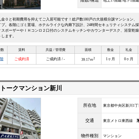
階数/構造
地上17階建/地下1階
礼金０と初期費用を抑えてご入居可能です！総戸数180戸の大規模分譲マンション、
イプ。各階にゴミ置場、ホテルライクな内廊下設計、24時間セキュリティシステム
ィスポーザーやＩＨコンロ２口付のシステムキッチンやカウンターデスク、浴室乾燥
トします。
階数
賃料
共益 / 管理費
面積
敷金
礼金
2
7階
ご成約済
ご成約済 / -
1ヶ月
0ヶ月
39.17ｍ
ストークマンション新川
所在地
東京都中央区新川1丁目
交通
東京メトロ東西線
物件種別
マンション