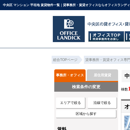
中央区 マンション 平坦地 賃貸物件一覧｜貸事務所・賃貸オフィスならオフィスランデ
総合TOPページ
貸事務所・賃貸オフィス専
事務所・オフィス
居住用賃貸
中
検索条件の変更
棟数
エリアで絞る
沿線で絞る
オ
区域から探す
賃料