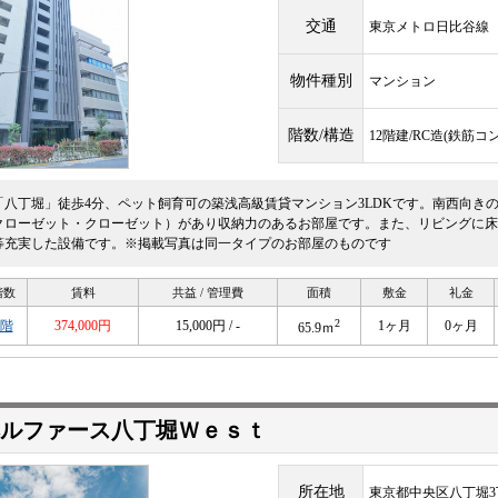
交通
東京メトロ日比谷
物件種別
マンション
階数/構造
12階建/RC造(鉄筋コ
「八丁堀」徒歩4分、ペット飼育可の築浅高級賃貸マンション3LDKです。南西向き
クローゼット・クローゼット）があり収納力のあるお部屋です。また、リビングに床
等充実した設備です。※掲載写真は同一タイプのお部屋のものです
階数
賃料
共益 / 管理費
面積
敷金
礼金
2
6階
374,000円
15,000円 / -
1ヶ月
0ヶ月
65.9ｍ
ルファース八丁堀Ｗｅｓｔ
所在地
東京都中央区八丁堀3丁