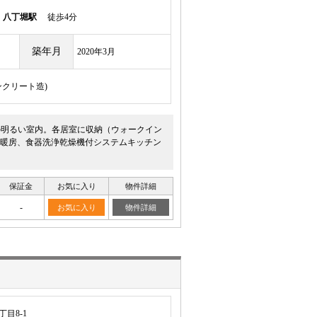
線
八丁堀駅
徒歩4分
築年月
2020年3月
ンクリート造)
の明るい室内。各居室に収納（ウォークイン
暖房、食器洗浄乾燥機付システムキッチン
保証金
お気に入り
物件詳細
-
お気に入り
物件詳細
目8-1