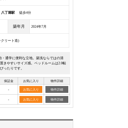
線
八丁堀駅
徒歩4分
築年月
2024年7月
ンクリート造)
勤・通学に便利な立地。築浅ならではの清
置きやすいサイズ感。ベッドルームは2.0帖
ぴったりです。
保証金
お気に入り
物件詳細
-
お気に入り
物件詳細
-
お気に入り
物件詳細