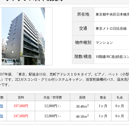
所在地
東京都中央区日本橋兜町
交通
東京メトロ日比谷
物件種別
マンション
階数/構造
10階建/RC造(鉄筋コ
2017年築、「東京」駅徒歩11分、兜町アドレス１ＤＫタイプ。ピアノ、ペット（小
し）です。2口ガスコンロ・グリル付システムキッチン、浴室乾燥機付バス、温水洗
ンです。
階数
賃料
共益 / 管理費
面積
敷金
礼金
2
3階
197,000円
12,000円 / -
1ヶ月
0ヶ月
30.48ｍ
2
7階
247,000円
12,000円 / -
1ヶ月
0ヶ月
40.18ｍ