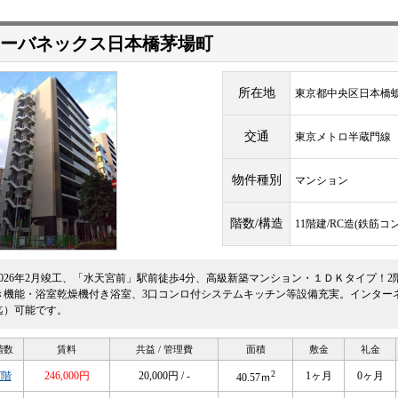
ーバネックス日本橋茅場町
所在地
東京都中央区日本橋蛎
交通
東京メトロ半蔵門
物件種別
マンション
階数/構造
11階建/RC造(鉄筋コ
2026年2月竣工、「水天宮前」駅前徒歩4分、高級新築マンション・１ＤＫタイプ！
き機能・浴室乾燥機付き浴室、3口コンロ付システムキッチン等設備充実。インター
迄）可能です。
階数
賃料
共益 / 管理費
面積
敷金
礼金
2
7階
246,000円
20,000円 / -
1ヶ月
0ヶ月
40.57ｍ