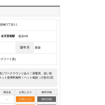
殻町1丁目1-1
線
水天宮前駅
徒歩4分
築年月
新築
ンクリート造)
2階にワークラウンジあり！床暖房、追い炊
ネット使用料無料！ペット相談（小型犬1匹
保証金
お気に入り
物件詳細
-
お気に入り
物件詳細