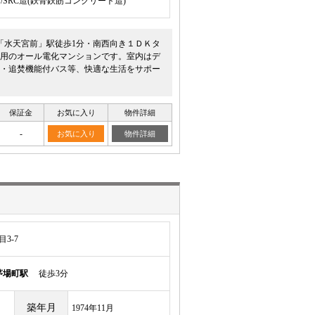
建/SRC造(鉄骨鉄筋コンクリート造)
「水天宮前」駅徒歩1分・南西向き１ＤＫタ
採用のオール電化マンションです。室内はデ
・追焚機能付バス等、快適な生活をサポー
保証金
お気に入り
物件詳細
-
お気に入り
物件詳細
3-7
茅場町駅
徒歩3分
築年月
1974年11月