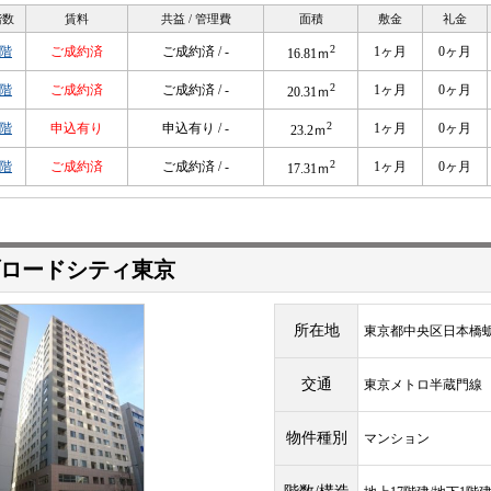
階数
賃料
共益 / 管理費
面積
敷金
礼金
2
3階
ご成約済
ご成約済 / -
1ヶ月
0ヶ月
16.81ｍ
2
6階
ご成約済
ご成約済 / -
1ヶ月
0ヶ月
20.31ｍ
2
6階
申込有り
申込有り / -
1ヶ月
0ヶ月
23.2ｍ
2
9階
ご成約済
ご成約済 / -
1ヶ月
0ヶ月
17.31ｍ
ロードシティ東京
所在地
東京都中央区日本橋蛎殻
交通
東京メトロ半蔵門
物件種別
マンション