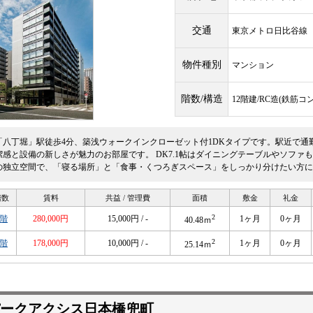
交通
東京メトロ日比谷
物件種別
マンション
階数/構造
12階建/RC造(鉄筋コ
「八丁堀」駅徒歩4分、築浅ウォークインクローゼット付1DKタイプです。駅近で通
潔感と設備の新しさが魅力のお部屋です。 DK7.1帖はダイニングテーブルやソファも
の独立空間で、「寝る場所」と「食事・くつろぎスペース」をしっかり分けたい方に
階数
賃料
共益 / 管理費
面積
敷金
礼金
2
5階
280,000円
15,000円 / -
1ヶ月
0ヶ月
40.48ｍ
2
9階
178,000円
10,000円 / -
1ヶ月
0ヶ月
25.14ｍ
ークアクシス日本橋兜町