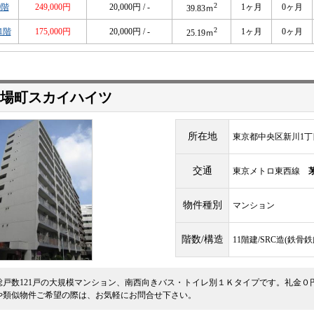
2
9階
249,000円
20,000円 / -
1ヶ月
0ヶ月
39.83ｍ
2
1階
175,000円
20,000円 / -
1ヶ月
0ヶ月
25.19ｍ
場町スカイハイツ
所在地
東京都中央区新川1丁目
交通
東京メトロ東西線
物件種別
マンション
階数/構造
11階建/SRC造(鉄
総戸数121戸の大規模マンション、南西向きバス・トイレ別１Ｋタイプです。礼金０
や類似物件ご希望の際は、お気軽にお問合せ下さい。