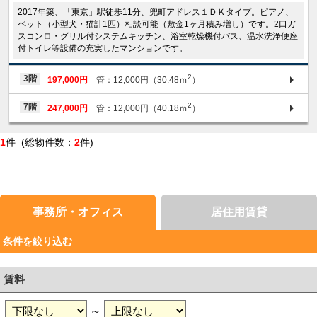
2017年築、「東京」駅徒歩11分、兜町アドレス１ＤＫタイプ。ピアノ、
ペット（小型犬・猫計1匹）相談可能（敷金1ヶ月積み増し）です。2口ガ
スコンロ・グリル付システムキッチン、浴室乾燥機付バス、温水洗浄便座
付トイレ等設備の充実したマンションです。
2
3階
197,000円
管：12,000円（30.48ｍ
）
2
7階
247,000円
管：12,000円（40.18ｍ
）
1
件 (総物件数：
2
件)
事務所・オフィス
居住用賃貸
条件を絞り込む
賃料
～