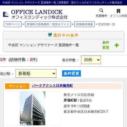
中央区 マンション デザイナーズ 賃貸物件一覧 | 貸事務所・貸オフィスのオフィスランディック株式会社
売買物件
オフィス検索
TOPページ
茅場町の貸事務所・賃貸オフィス
貸事務所検索
賃貸情報一覧
選択中の条件
条件
中央区 マンション デザイナーズ 賃貸物件一覧
変更
1
件 (総物件数：
2
件)
表示件数 ：
条件変更
並び順 ：
パークアクシス日本橋兜町
マンション
東京メトロ日比谷線
茅場町駅
/ 徒歩5分
築年 9年 / 10階建
東京都中央区日本橋兜町20-7