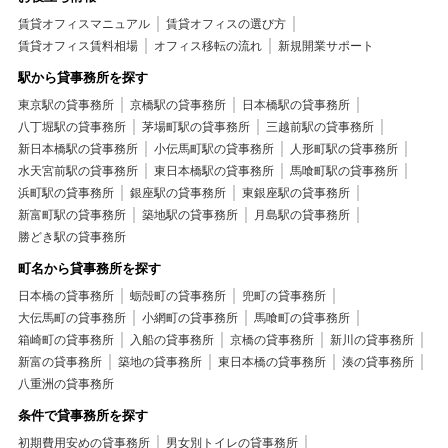
賃貸オフィスマニュアル
賃貸オフィスの選び方
賃貸オフィス賃料相場
オフィス移転の流れ
新規開業サポート
駅から貸事務所を探す
東京駅の貸事務所
京橋駅の貸事務所
日本橋駅の貸事務所
八丁堀駅の貸事務所
茅場町駅の貸事務所
三越前駅の貸事務所
新日本橋駅の貸事務所
小伝馬町駅の貸事務所
人形町駅の貸事務所
水天宮前駅の貸事務所
東日本橋駅の貸事務所
馬喰町駅の貸事務所
浜町駅の貸事務所
銀座駅の貸事務所
東銀座駅の貸事務所
新富町駅の貸事務所
築地駅の貸事務所
月島駅の貸事務所
勝どき駅の貸事務所
町名から貸事務所を探す
日本橋の貸事務所
蛎殻町の貸事務所
兜町の貸事務所
大伝馬町の貸事務所
小網町の貸事務所
馬喰町の貸事務所
箱崎町の貸事務所
入船の貸事務所
京橋の貸事務所
新川の貸事務所
新富の貸事務所
築地の貸事務所
東日本橋の貸事務所
湊の貸事務所
八重洲の貸事務所
条件で貸事務所を探す
初期費用安めの貸事務所
男女別トイレの貸事務所