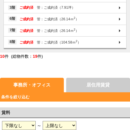
3階
ご成約済
管：ご成約済（7.91坪）
2
6階
ご成約済
管：ご成約済（26.14ｍ
）
2
7階
ご成約済
管：ご成約済（26.14ｍ
）
2
8階
ご成約済
管：ご成約済（104.58ｍ
）
10
件 (総物件数：
19
件)
事務所・オフィス
居住用賃貸
条件を絞り込む
賃料
～