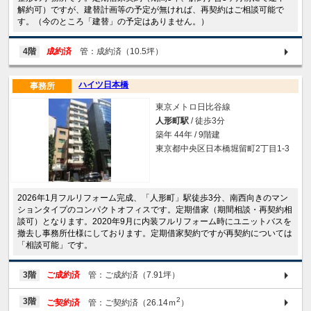
解約可）ですが、建替計画等の予定が無ければ、再契約はご相談可能で
す。（今のところ「建替」の予定はありません。）
4階
成約済
管：成約済（10.5坪）
ハイツ日本橋
事務所
東京メトロ日比谷線
人形町駅
/ 徒歩3分
築年 44年 / 9階建
東京都中央区日本橋堀留町2丁目1-3
2026年1月フルリフォーム完成、「人形町」駅徒歩3分、南西向きのマン
ションタイプのコンパクトオフィスです。定期借家（期間相談・再契約相
談可）となります。2020年9月に内装フルリフォーム時にユニットバスを
撤去し事務所仕様にしております。定期借家契約ですが再契約については
「相談可能」です。
3階
ご成約済
管：ご成約済（7.91坪）
2
3階
ご契約済
管：ご契約済（26.14ｍ
）