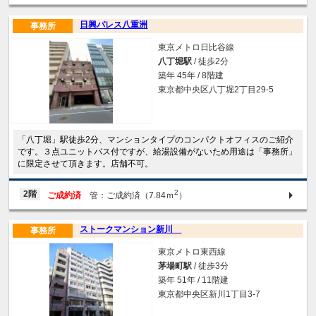
日興パレス八重洲
事務所
東京メトロ日比谷線
八丁堀駅
/ 徒歩2分
築年 45年 / 8階建
東京都中央区八丁堀2丁目29-5
「八丁堀」駅徒歩2分、マンションタイプのコンパクトオフィスのご紹介
です。３点ユニットバス付ですが、給湯設備がないため用途は「事務所」
に限定させて頂きます。店舗不可。
2
2階
ご成約済
管：ご成約済（7.84ｍ
）
ストークマンション新川
事務所
東京メトロ東西線
茅場町駅
/ 徒歩3分
築年 51年 / 11階建
東京都中央区新川1丁目3-7