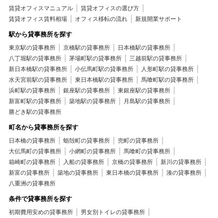
賃貸オフィスマニュアル
賃貸オフィスの選び方
賃貸オフィス賃料相場
オフィス移転の流れ
新規開業サポート
駅から貸事務所を探す
東京駅の貸事務所
京橋駅の貸事務所
日本橋駅の貸事務所
八丁堀駅の貸事務所
茅場町駅の貸事務所
三越前駅の貸事務所
新日本橋駅の貸事務所
小伝馬町駅の貸事務所
人形町駅の貸事務所
水天宮前駅の貸事務所
東日本橋駅の貸事務所
馬喰町駅の貸事務所
浜町駅の貸事務所
銀座駅の貸事務所
東銀座駅の貸事務所
新富町駅の貸事務所
築地駅の貸事務所
月島駅の貸事務所
勝どき駅の貸事務所
町名から貸事務所を探す
日本橋の貸事務所
蛎殻町の貸事務所
兜町の貸事務所
大伝馬町の貸事務所
小網町の貸事務所
馬喰町の貸事務所
箱崎町の貸事務所
入船の貸事務所
京橋の貸事務所
新川の貸事務所
新富の貸事務所
築地の貸事務所
東日本橋の貸事務所
湊の貸事務所
八重洲の貸事務所
条件で貸事務所を探す
初期費用安めの貸事務所
男女別トイレの貸事務所