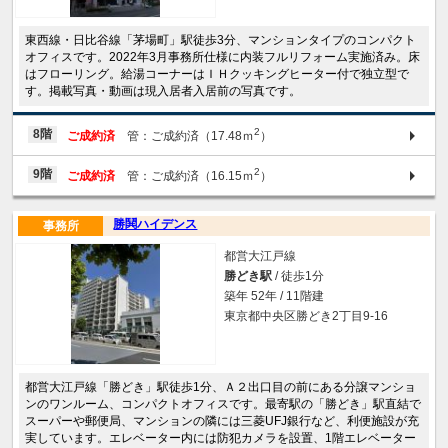
東西線・日比谷線「茅場町」駅徒歩3分、マンションタイプのコンパクト
オフィスです。2022年3月事務所仕様に内装フルリフォーム実施済み。床
はフローリング。給湯コーナーはＩＨクッキングヒーター付で独立型で
す。掲載写真・動画は現入居者入居前の写真です。
2
8階
ご成約済
管：ご成約済（17.48ｍ
）
2
9階
ご成約済
管：ご成約済（16.15ｍ
）
勝鬨ハイデンス
事務所
都営大江戸線
勝どき駅
/ 徒歩1分
築年 52年 / 11階建
東京都中央区勝どき2丁目9-16
都営大江戸線「勝どき」駅徒歩1分、Ａ２出口目の前にある分譲マンショ
ンのワンルーム、コンパクトオフィスです。最寄駅の「勝どき」駅直結で
スーパーや郵便局、マンションの隣には三菱UFJ銀行など、利便施設が充
実しています。エレベーター内には防犯カメラを設置、1階エレベーター