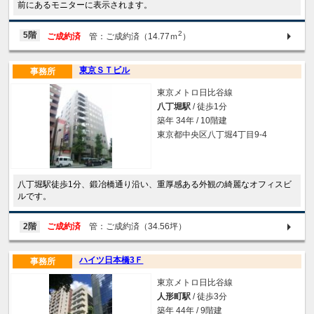
前にあるモニターに表示されます。
2
5階
ご成約済
管：ご成約済（14.77ｍ
）
東京ＳＴビル
事務所
東京メトロ日比谷線
八丁堀駅
/ 徒歩1分
築年 34年 / 10階建
東京都中央区八丁堀4丁目9-4
八丁堀駅徒歩1分、鍛冶橋通り沿い、重厚感ある外観の綺麗なオフィスビ
ルです。
2階
ご成約済
管：ご成約済（34.56坪）
ハイツ日本橋3Ｆ
事務所
東京メトロ日比谷線
人形町駅
/ 徒歩3分
築年 44年 / 9階建