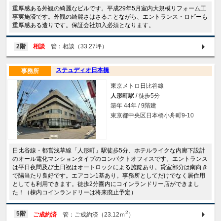
重厚感ある外観の綺麗なビルです。平成29年5月室内大規模リフォーム工
事実施済です。外観の綺麗さはさることながら、エントランス・ロビーも
重厚感ある造りです。保証会社加入必須となります。
2階
相談
管：相談（33.27坪）
ステュディオ日本橋
事務所
東京メトロ日比谷線
人形町駅
/ 徒歩5分
築年 44年 / 9階建
東京都中央区日本橋小舟町9-10
日比谷線・都営浅草線「人形町」駅徒歩5分、ホテルライクな内廊下設計
のオール電化マンションタイプのコンパクトオフィスです。エントランス
は平日夜間及び土日祝はオートロックによる施錠あり。貸室部分は南向き
で陽当たり良好です。エアコン1基あり。事務所としてだけでなく居住用
としても利用できます。徒歩2分圏内にコインランドリー店ができまし
た！（棟内コインランドリーは将来廃止予定）
2
5階
ご成約済
管：ご成約済（23.12ｍ
）