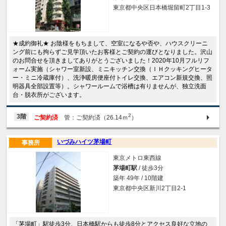
東京都中央区日本橋堀留町2丁目1-3
★成約御礼★ お陰様をもちまして、空室になるや否や、ハウスクリーニ
ング前にも拘らずご見学頂いたお客様とご契約の運びとなりました。沢山
のお問合せを頂きましてありがとうございました！2020年10月フルリフ
ォーム実施（シャワー室新設、ミニキッチン交換（ＩＨクッキングヒータ
ー・ミニ冷蔵庫付）、洗浄暖房便座付トイレ交換、エアコン新規交換、照
明器具全部設置等）。シャワールームで浴槽は有りませんが、独立洗面
台・脱衣所がございます。
2
3階
ご契約済
管：ご契約済（26.14ｍ
）
いづみハイツ茅場町
事務所
東京メトロ東西線
茅場町駅
/ 徒歩3分
築年 49年 / 10階建
東京都中央区新川2丁目2-1
「茅場町」駅徒歩3分、日本橋駅からも徒歩8分とアクセス良好な立地の