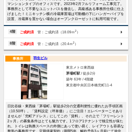
マンションタイプのオフィスです。2023年2月フルリフォーム工事完了。
事務所として不要なユニットバスを撤去し、高級感ある事務所仕様に仕上
げました！ミニキッチン横の冷蔵庫置場は可動棚の下にハンガーパイプを
設置、冷蔵庫を置かない場合はオープンクローゼットに転用可能です。
2
4階
ご成約済
管：ご成約済（18.09ｍ
）
2
8階
ご成約済
管：ご成約済（20.4ｍ
）
羽生ビル
事務所
東京メトロ東西線
茅場町駅
/ 徒歩2分
築年 63年 / 4階建
東京都中央区日本橋兜町11-4
日比谷線・東西線「茅場町」駅徒歩2分の交通利便性に優れたお手頃区画
（10.50坪）。「賃料設定（坪単価）」にご注目！エレベーターこそあり
ませんが「兜町アドレス」にしてこの「賃料」、その上で「フリーレント
2ヶ月」の募集条件はとても魅力です。1フロア1テナントで独立性が保た
れ、トイレは執務スペースの外側にあって使い易く、レイアウトも容易な
整形の事務所です。定期借家契約（期間5年、解約予告3ヶ月前にて途中