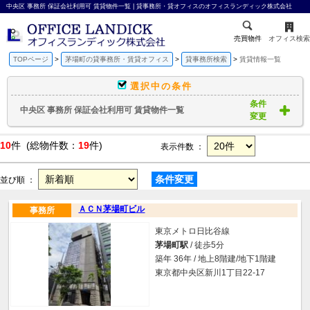
中央区 事務所 保証会社利用可 賃貸物件一覧 | 貸事務所・貸オフィスのオフィスランディック株式会社
売買物件
オフィス検索
TOPページ
茅場町の貸事務所・賃貸オフィス
貸事務所検索
賃貸情報一覧
選択中の条件
条件
中央区 事務所 保証会社利用可 賃貸物件一覧
変更
10
件 (総物件数：
19
件)
表示件数 ：
条件変更
並び順 ：
ＡＣＮ茅場町ビル
事務所
東京メトロ日比谷線
茅場町駅
/ 徒歩5分
築年 36年 / 地上8階建/地下1階建
東京都中央区新川1丁目22-17