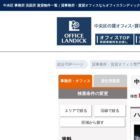
中央区 事務所 洗面所 賃貸物件一覧｜貸事務所・賃貸オフィスならオフィスランディッ
総合TOPページ
貸事務所・賃貸オフィス専
事務所・オフィス
居住用賃貸
中
検索条件の変更
棟数
エリアで絞る
沿線で絞る
ハ
区域から探す
賃料