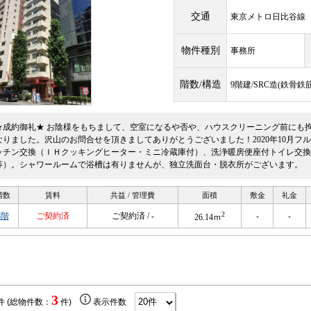
交通
東京メトロ日比谷
物件種別
事務所
階数/構造
9階建/SRC造(鉄骨
★成約御礼★ お陰様をもちまして、空室になるや否や、ハウスクリーニング前にも
なりました。沢山のお問合せを頂きましてありがとうございました！2020年10月フ
ッチン交換（ＩＨクッキングヒーター・ミニ冷蔵庫付）、洗浄暖房便座付トイレ交換
等）。シャワールームで浴槽は有りませんが、独立洗面台・脱衣所がございます。
階数
賃料
共益 / 管理費
面積
敷金
礼金
2
3階
ご契約済
ご契約済 / -
-
-
26.14ｍ
3
件 (総物件数：
件)
表示件数