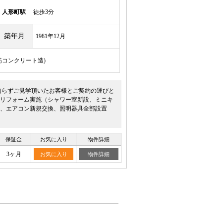
線
人形町駅
徒歩3分
築年月
1981年12月
鉄筋コンクリート造)
拘らずご見学頂いたお客様とご契約の運びと
ルリフォーム実施（シャワー室新設、ミニキ
、エアコン新規交換、照明器具全部設置
保証金
お気に入り
物件詳細
3ヶ月
お気に入り
物件詳細