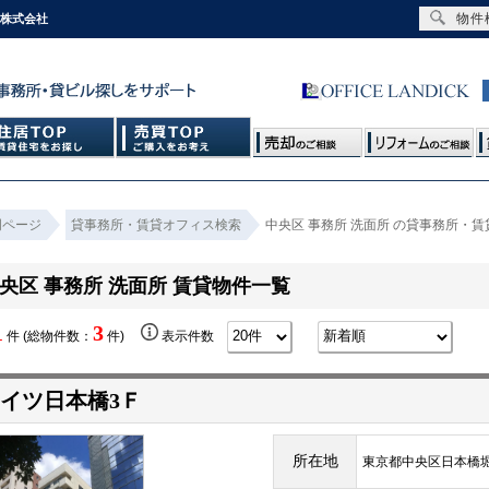
物件
ク株式会社
門ページ
貸事務所・賃貸オフィス検索
中央区 事務所 洗面所 の貸事務所・
央区 事務所 洗面所 賃貸物件一覧
1
3
件 (総物件数：
件)
表示件数
イツ日本橋3Ｆ
所在地
東京都中央区日本橋堀