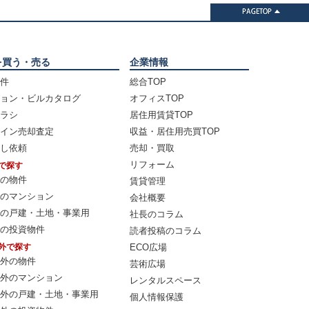
を買う・売る
企業情報
件
総合TOP
ョン・ビルカタログ
オフィスTOP
ラシ
居住用賃貸TOP
イン売却査定
収益・居住用売買TOP
し依頼
売却・買取
リフォーム
で探す
の物件
賃貸管理
のマンション
会社概要
の戸建・土地・事業用
社長のコラム
の投資物件
読者投稿のコラム
外で探す
ECO広場
外の物件
芸術広場
外のマンション
レンタルスペース
外の戸建・土地・事業用
個人情報保護