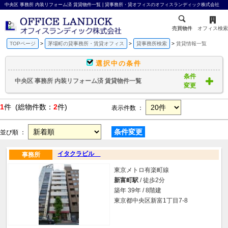
中央区 事務所 内装リフォーム済 賃貸物件一覧 | 貸事務所・貸オフィスのオフィスランディック株式会社
売買物件
オフィス検索
TOPページ
茅場町の貸事務所・賃貸オフィス
貸事務所検索
賃貸情報一覧
選択中の条件
条件
中央区 事務所 内装リフォーム済 賃貸物件一覧
変更
1
件 (総物件数：
2
件)
表示件数 ：
条件変更
並び順 ：
イタクラビル
事務所
東京メトロ有楽町線
新富町駅
/ 徒歩2分
築年 39年 / 8階建
東京都中央区新富1丁目7-8