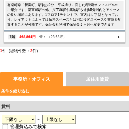
有楽町線「新富町」駅徒歩2分、平成通りに面した8階建オフィスビルの
ご紹介です。新富町駅の他、八丁堀駅や築地駅も徒歩5分圏内とアクセス
の良い場所にあります。1フロア1テナントで、室内はＬ字型となってお
り、レイアウトによっては執務スペースとは別に接客スペースや書庫を配
置することが可能です。保証会社利用で保証金２ヶ月へ変更できます
7階
468,864円
管：-（23.68坪）
1
件 (総物件数：
2
件)
事務所・オフィス
居住用賃貸
条件を絞り込む
賃料
～
管理費込みで検索