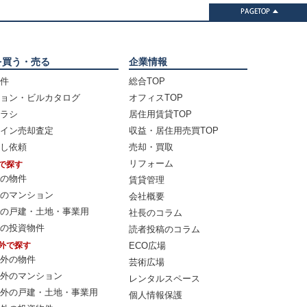
を買う・売る
企業情報
件
総合TOP
ョン・ビルカタログ
オフィスTOP
ラシ
居住用賃貸TOP
イン売却査定
収益・居住用売買TOP
し依頼
売却・買取
リフォーム
で探す
の物件
賃貸管理
のマンション
会社概要
の戸建・土地・事業用
社長のコラム
の投資物件
読者投稿のコラム
外で探す
ECO広場
外の物件
芸術広場
外のマンション
レンタルスペース
外の戸建・土地・事業用
個人情報保護