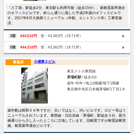
「八丁堀」駅徒歩2分、東京駅も利用可能（徒歩15分）、新耐震基準適合
のオフィスビルです。鈴らん通りに面した平成2年築のオフィスビルで
す。2017年6月大規模リニューアル（外観、エントランス等）工事実施
済。
3階
444,510円
管：43,362円（19.71坪）
5階
444,510円
管：43,362円（19.71坪）
小浦第２ビル
事務所
東京メトロ東西線
茅場町駅
/ 徒歩3分
築年 45年 / 地上6階建/地下1階建
東京都中央区日本橋茅場町1丁目1-8
築年数は昭和５６年ですが、古いではなく、渋いビルです。ロビー等はリ
ニューアルされています。東西線・日比谷線「茅場町」駅徒歩３分、新大
橋通りから少し入ったところに立地しています。旧耐震ですが耐震診断実
施、耐震基準適合ビルです。