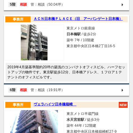
5階
相談
管：相談（50.04坪）
ＡＣＮ日本橋ＰＬＡＣＥ（旧 アーバンゲート日本橋）
事務所
東京メトロ銀座線
日本橋駅
/ 徒歩2分
築年 7年 / 10階建
東京都中央区日本橋2丁目16-5
2019年4月築基準階約20坪の築浅のコンパクトオフィスビル、ハーフセッ
トアップの物件です。東京駅徒歩12分、日本橋アドレス、１フロア１テ
ナントのオフィスビルです。
6階
相談
管：相談（19.91坪）
ヴェラハイツ日本橋箱崎
事務所
東京メトロ半蔵門線
水天宮前駅
/ 徒歩3分
築年 44年 / 12階建
東京都中央区日本橋箱崎町27-9