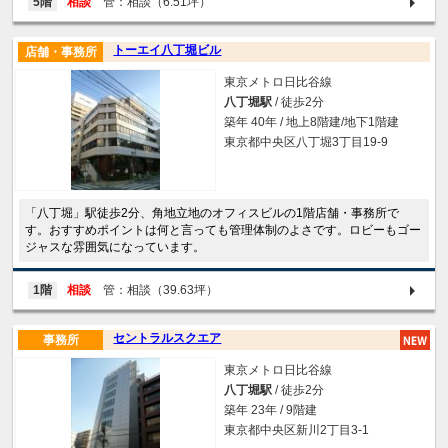
5階
相談
管：相談（6.51坪）
トーエイ八丁堀ビル
店舗・事務所
東京メトロ日比谷線
八丁堀駅
/ 徒歩2分
築年 40年 / 地上8階建/地下1階建
東京都中央区八丁堀3丁目19-9
「八丁堀」駅徒歩2分、角地立地のオフィスビルの1階店舗・事務所で
す。おすすめポイントは何と言っても管理体制のよさです。ロビーもゴー
ジャスな雰囲気になっています。
1階
相談
管：相談（39.63坪）
セントラルスクエア
事務所
東京メトロ日比谷線
八丁堀駅
/ 徒歩2分
築年 23年 / 9階建
東京都中央区新川2丁目3-1