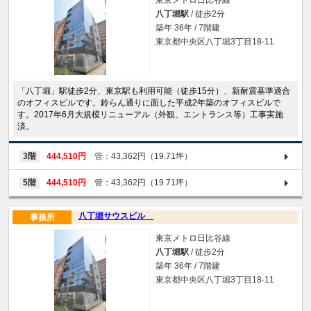
東京メトロ日比谷線
八丁堀駅
/ 徒歩2分
築年 36年 / 7階建
東京都中央区八丁堀3丁目18-11
「八丁堀」駅徒歩2分、東京駅も利用可能（徒歩15分）、新耐震基準適合
のオフィスビルです。鈴らん通りに面した平成2年築のオフィスビルで
す。2017年6月大規模リニューアル（外観、エントランス等）工事実施
済。
3階
444,510円
管：43,362円（19.71坪）
5階
444,510円
管：43,362円（19.71坪）
八丁堀サウスビル
事務所
東京メトロ日比谷線
八丁堀駅
/ 徒歩2分
築年 36年 / 7階建
東京都中央区八丁堀3丁目18-11