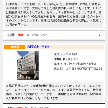
日比谷線・ＪＲ京葉線「八丁堀」駅徒歩1分、新大橋通りに面した新耐震
基準適合ビルです。大通りに面した視認性の良い場所にあります。ビルに
は機械警備が導入されており、セキュリティ体制がしっかりしてます。貸
室外に男女別トイレや給湯室がある為、室内を広くお使い頂けるのもおす
すめポイントの１つです。物件の詳細や類似物件ご希望の際は、お気軽に
お問合せ下さい。
10階
相談
管：相談（35坪）
共同ビル（中央）
事務所
東京メトロ東西線
茅場町駅
/ 徒歩1分
築年 61年 / 地上8階建/地下1階建
東京都中央区日本橋茅場町1丁目2-12
茅場町駅徒歩1分、24時間使用可能なコンパクトオフィスです。エントラ
ンス、ロビーはリニューアルされております。室外男女別トイレ、機械警
備等、充実した設備になっています。 本物件は定期借家契約（契約期間
及び再契約は応相談）となっております。