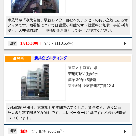
半蔵門線「水天宮前」駅徒歩２分、都心へのアクセスの良い立地にあるオ
フィスです。袖看板については設置が可能です（設置料は無償・事前申請
要）。天井高約3m。 事務所兼倉庫として是非ご検討ください。
2階
1,815,000円
管：-（110.65坪）
新共立ビルディング
事務所
東京メトロ東西線
茅場町駅
/ 徒歩9分
築年 30年 / 5階建
東京都中央区新川2丁目22-4
3路線3駅利用可。東京駅も徒歩圏内のアクセス。貸事務所。通りに面し
た大きな窓で開放的な物件です。エレベーターは1基ですが不停止機能が
ついています。
2
4階
相談
管：相談（65.3ｍ
）