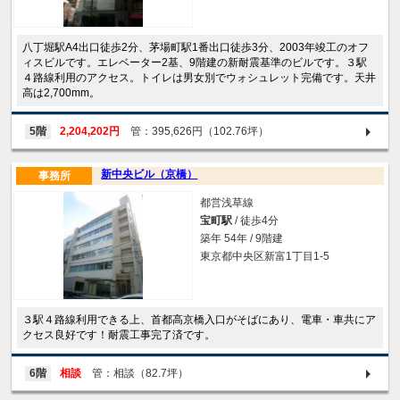
八丁堀駅A4出口徒歩2分、茅場町駅1番出口徒歩3分、2003年竣工のオフ
ィスビルです。エレベーター2基、9階建の新耐震基準のビルです。３駅
４路線利用のアクセス。トイレは男女別でウォシュレット完備です。天井
高は2,700mm。
5階
2,204,202円
管：395,626円（102.76坪）
新中央ビル（京橋）
事務所
都営浅草線
宝町駅
/ 徒歩4分
築年 54年 / 9階建
東京都中央区新富1丁目1-5
３駅４路線利用できる上、首都高京橋入口がそばにあり、電車・車共にア
クセス良好です！耐震工事完了済です。
6階
相談
管：相談（82.7坪）