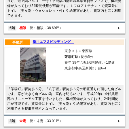
良好。最上階バルコニー付！平成築の新耐震基準適合オフィスで、機械警
備が入っており24時間使用が可能です。１フロア１テナントで貸室外に
トイレ（男女別・ウォシュレット付）や給湯室があり、貸室内を広く利用
できます。
6階
相談
管：相談（38.69坪）
新川エフ２ビルディング
事務所
東京メトロ東西線
茅場町駅
/ 徒歩5分
築年 39年 / 地上6階建/地下1階建
東京都中央区新川2丁目6-4
「茅場町」駅徒歩５分、「八丁堀」駅徒歩６分の明正通りに面した角ビル
です。窓が大きく角ビルの為、室内は明るいです。平成20年に全館共用
部のリニューアル工事を行いました。機械警備が入っており、24時間使
用が可能です。貸室外にトイレ（男女別）や給湯室があり、貸室内を広く
利用できる整形事務所となっています。
3階
未定
管：未定（33.01坪）