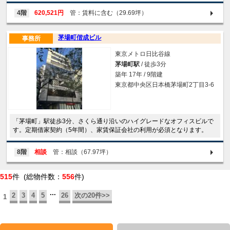
4階
620,521円
管：賃料に含む（29.69坪）
茅場町偕成ビル
事務所
東京メトロ日比谷線
茅場町駅
/ 徒歩3分
築年 17年 / 9階建
東京都中央区日本橋茅場町2丁目3-6
「茅場町」駅徒歩3分、さくら通り沿いのハイグレードなオフィスビルで
す。定期借家契約（5年間）、家賃保証会社の利用が必須となります。
8階
相談
管：相談（67.97坪）
515
件 (総物件数：
556
件)
...
2
3
4
5
26
次の20件>>
1