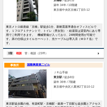
京橋駅
/ 徒歩1分
築年 34年 / 10階建
東京都中央区京橋1丁目5-12
東京メトロ銀座線「京橋」駅徒歩1分、新耐震基準適合オフィスビルで
す。１フロア１テナントで、トイレ（男女別）・給湯室は貸室内にあり専
用でご利用できます。 機械警備が入っており、24時間使用が可能で
す。床の仕様はタイルカーぺット、光ケーブルは導入済（ＭＤＦ迄）で
す。
3階
相談
管：相談（23坪）
国際興業第二ビル
事務所
ＪＲ山手線
東京駅
/ 徒歩8分
築年 36年 / 7階建
東京都中央区八重洲2丁目10-12
東京駅徒歩圏の他、有楽町駅・京橋駅・銀座一丁目駅も徒歩圏とアクセス