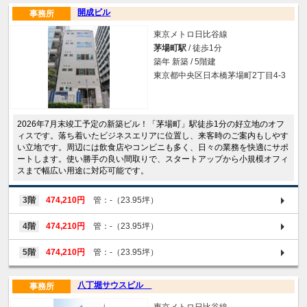
開成ビル
事務所
東京メトロ日比谷線
茅場町駅
/ 徒歩1分
築年 新築 / 5階建
東京都中央区日本橋茅場町2丁目4-3
2026年7月末竣工予定の新築ビル！「茅場町」駅徒歩1分の好立地のオフ
ィスです。落ち着いたビジネスエリアに位置し、来客時のご案内もしやす
い立地です。周辺には飲食店やコンビニも多く、日々の業務を快適にサポ
ートします。使い勝手の良い間取りで、スタートアップから小規模オフィ
スまで幅広い用途に対応可能です。
3階
474,210円
管：-（23.95坪）
4階
474,210円
管：-（23.95坪）
5階
474,210円
管：-（23.95坪）
八丁堀サウスビル
事務所