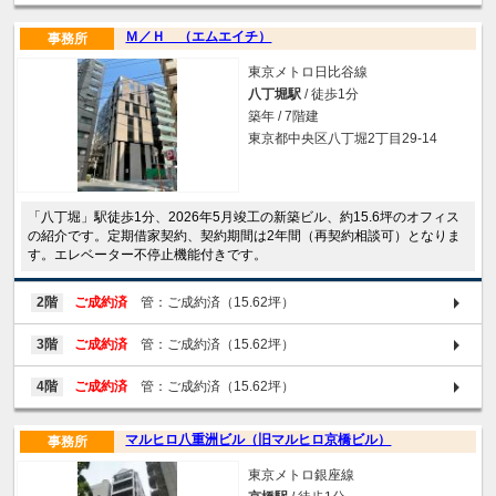
Ｍ／Ｈ （エムエイチ）
事務所
東京メトロ日比谷線
八丁堀駅
/ 徒歩1分
築年 / 7階建
東京都中央区八丁堀2丁目29-14
「八丁堀」駅徒歩1分、2026年5月竣工の新築ビル、約15.6坪のオフィス
の紹介です。定期借家契約、契約期間は2年間（再契約相談可）となりま
す。エレベーター不停止機能付きです。
2階
ご成約済
管：ご成約済（15.62坪）
3階
ご成約済
管：ご成約済（15.62坪）
4階
ご成約済
管：ご成約済（15.62坪）
マルヒロ八重洲ビル（旧マルヒロ京橋ビル）
事務所
東京メトロ銀座線