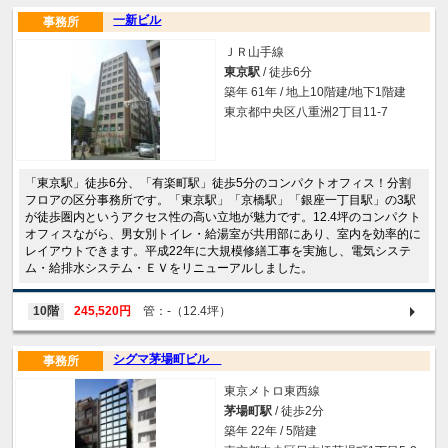
一新ビル
事務所
ＪＲ山手線
東京駅
/ 徒歩6分
築年 61年 / 地上10階建/地下1階建
東京都中央区八重洲2丁目11-7
「東京駅」徒歩6分、「有楽町駅」徒歩5分のコンパクトオフィス！分割
フロアの区分事務所です。「東京駅」「京橋駅」「銀座一丁目駅」の3駅
が徒歩圏内というアクセス性の高い立地が魅力です。12.4坪のコンパクト
オフィスながら、男女別トイレ・給湯室が共用部にあり、室内を効率的に
レイアウトできます。平成22年に大規模修繕工事を実施し、電気システ
ム・給排水システム・ＥＶをリニューアルしました。
10階
245,520円
管：-（12.4坪）
シグマ茅場町ビル
事務所
東京メトロ東西線
茅場町駅
/ 徒歩2分
築年 22年 / 5階建