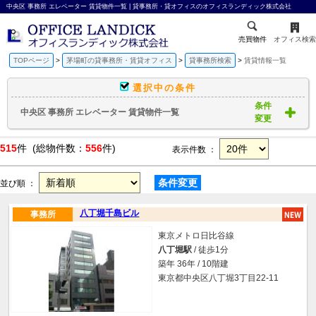
中央区 事務所 エレベーター 賃貸物件一覧 | 貸事務所・貸オフィスのオフィスランディック株式会社
売買物件
オフィス検索
TOPページ
茅場町の貸事務所・賃貸オフィス
貸事務所検索
賃貸情報一覧
選択中の条件
条件
中央区 事務所 エレベーター 賃貸物件一覧
変更
515
件 (総物件数：
556
件)
表示件数 ：
条件変更
並び順 ：
八丁堀千島ビル
事務所
東京メトロ日比谷線
八丁堀駅
/ 徒歩1分
築年 36年 / 10階建
東京都中央区八丁堀3丁目22-11