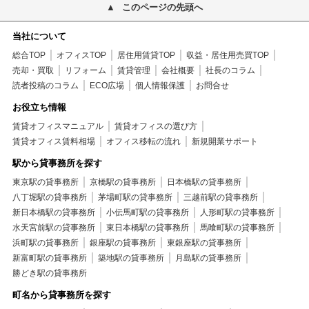
このページの先頭へ
当社について
総合TOP
オフィスTOP
居住用賃貸TOP
収益・居住用売買TOP
売却・買取
リフォーム
賃貸管理
会社概要
社長のコラム
読者投稿のコラム
ECO広場
個人情報保護
お問合せ
お役立ち情報
賃貸オフィスマニュアル
賃貸オフィスの選び方
賃貸オフィス賃料相場
オフィス移転の流れ
新規開業サポート
駅から貸事務所を探す
東京駅の貸事務所
京橋駅の貸事務所
日本橋駅の貸事務所
八丁堀駅の貸事務所
茅場町駅の貸事務所
三越前駅の貸事務所
新日本橋駅の貸事務所
小伝馬町駅の貸事務所
人形町駅の貸事務所
水天宮前駅の貸事務所
東日本橋駅の貸事務所
馬喰町駅の貸事務所
浜町駅の貸事務所
銀座駅の貸事務所
東銀座駅の貸事務所
新富町駅の貸事務所
築地駅の貸事務所
月島駅の貸事務所
勝どき駅の貸事務所
町名から貸事務所を探す