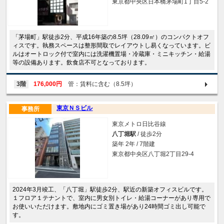
東京都中央区日本橋茅場町1丁目5-2
「茅場町」駅徒歩2分、平成16年築の8.5坪（28.09㎡）のコンパクトオフ
ィスです。執務スペースは整形間取でレイアウトし易くなっています。ビ
ルはオートロック付で室内には洗濯機置場・冷蔵庫・ミニキッチン・給湯
等の設備あります。飲食店不可となっております。
3階
176,000円
管：賃料に含む（8.5坪）
東京ＮＳビル
事務所
東京メトロ日比谷線
八丁堀駅
/ 徒歩2分
築年 2年 / 7階建
東京都中央区八丁堀2丁目29-4
2024年3月竣工、「八丁堀」駅徒歩2分、駅近の新築オフィスビルです。
１フロア１テナントで、室内に男女別トイレ・給湯コーナーがあり専用で
お使いいただけます。敷地内にゴミ置き場があり24時間ゴミ出し可能で
す。