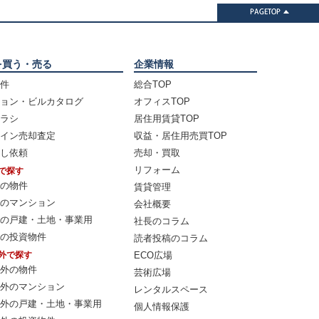
を買う・売る
企業情報
件
総合TOP
ョン・ビルカタログ
オフィスTOP
ラシ
居住用賃貸TOP
イン売却査定
収益・居住用売買TOP
し依頼
売却・買取
リフォーム
で探す
の物件
賃貸管理
のマンション
会社概要
の戸建・土地・事業用
社長のコラム
の投資物件
読者投稿のコラム
外で探す
ECO広場
外の物件
芸術広場
外のマンション
レンタルスペース
外の戸建・土地・事業用
個人情報保護