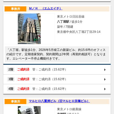
Ｍ／Ｈ （エムエイチ）
事務所
東京メトロ日比谷線
八丁堀駅
/ 徒歩1分
築年 / 7階建
東京都中央区八丁堀2丁目29-14
「八丁堀」駅徒歩1分、2026年5月竣工の新築ビル、約15.6坪のオフィス
の紹介です。定期借家契約、契約期間は2年間（再契約相談可）となりま
す。エレベーター不停止機能付きです。
2階
ご成約済
管：ご成約済（15.62坪）
3階
ご成約済
管：ご成約済（15.62坪）
4階
ご成約済
管：ご成約済（15.62坪）
マルヒロ八重洲ビル（旧マルヒロ京橋ビル）
事務所
東京メトロ銀座線