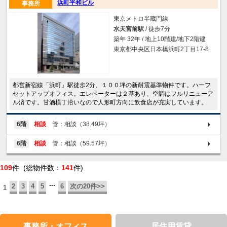
浜町平和ビル
事務所
東京メトロ半蔵門線
水天宮前駅
/ 徒歩7分
築年 32年 / 地上10階建/地下2階建
東京都中央区日本橋浜町2丁目17-8
都営新宿線「浜町」駅徒歩2分、１００坪の新耐震基準物件です。ハーフ
セットアップオフィス。エレベーターは２基あり、空調はフルリニューア
ル済です。甘酒横丁沿いなので人形町方向に飲食店が充実しています。
6階
相談
管：相談（38.49坪）
6階
相談
管：相談（59.57坪）
109
件 (総物件数：
141
件)
...
2
3
4
5
6
次の20件>>
1
事務所・オフィス
居住用賃貸