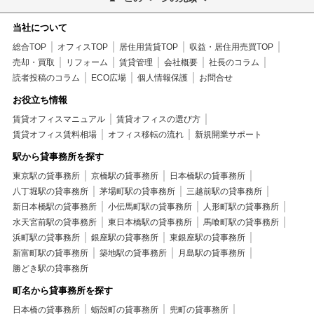
当社について
総合TOP
オフィスTOP
居住用賃貸TOP
収益・居住用売買TOP
売却・買取
リフォーム
賃貸管理
会社概要
社長のコラム
読者投稿のコラム
ECO広場
個人情報保護
お問合せ
お役立ち情報
賃貸オフィスマニュアル
賃貸オフィスの選び方
賃貸オフィス賃料相場
オフィス移転の流れ
新規開業サポート
駅から貸事務所を探す
東京駅の貸事務所
京橋駅の貸事務所
日本橋駅の貸事務所
八丁堀駅の貸事務所
茅場町駅の貸事務所
三越前駅の貸事務所
新日本橋駅の貸事務所
小伝馬町駅の貸事務所
人形町駅の貸事務所
水天宮前駅の貸事務所
東日本橋駅の貸事務所
馬喰町駅の貸事務所
浜町駅の貸事務所
銀座駅の貸事務所
東銀座駅の貸事務所
新富町駅の貸事務所
築地駅の貸事務所
月島駅の貸事務所
勝どき駅の貸事務所
町名から貸事務所を探す
日本橋の貸事務所
蛎殻町の貸事務所
兜町の貸事務所