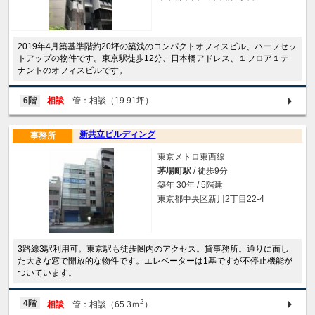
2019年4月築基準階約20坪の築浅のコンパクトオフィスビル、ハーフセッ
トアップの物件です。東京駅徒歩12分、日本橋アドレス、１フロア１テ
ナントのオフィスビルです。
6階
相談
管：相談（19.91坪）
新共立ビルディング
事務所
東京メトロ東西線
茅場町駅
/ 徒歩9分
築年 30年 / 5階建
東京都中央区新川2丁目22-4
3路線3駅利用可。東京駅も徒歩圏内のアクセス。貸事務所。通りに面し
た大きな窓で開放的な物件です。エレベーターは1基ですが不停止機能が
ついています。
2
4階
相談
管：相談（65.3ｍ
）