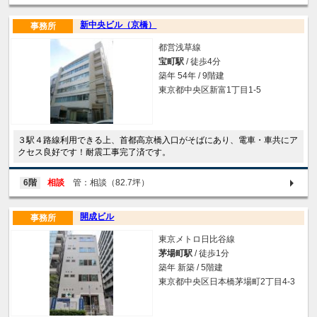
新中央ビル（京橋）
事務所
都営浅草線
宝町駅
/ 徒歩4分
築年 54年 / 9階建
東京都中央区新富1丁目1-5
３駅４路線利用できる上、首都高京橋入口がそばにあり、電車・車共にア
クセス良好です！耐震工事完了済です。
6階
相談
管：相談（82.7坪）
開成ビル
事務所
東京メトロ日比谷線
茅場町駅
/ 徒歩1分
築年 新築 / 5階建
東京都中央区日本橋茅場町2丁目4-3