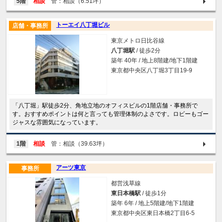
5階
相談
管：相談（6.51坪）
トーエイ八丁堀ビル
店舗・事務所
東京メトロ日比谷線
八丁堀駅
/ 徒歩2分
築年 40年 / 地上8階建/地下1階建
東京都中央区八丁堀3丁目19-9
「八丁堀」駅徒歩2分、角地立地のオフィスビルの1階店舗・事務所で
す。おすすめポイントは何と言っても管理体制のよさです。ロビーもゴー
ジャスな雰囲気になっています。
1階
相談
管：相談（39.63坪）
アーツ東京
事務所
都営浅草線
東日本橋駅
/ 徒歩1分
築年 6年 / 地上5階建/地下1階建
東京都中央区東日本橋2丁目6-5