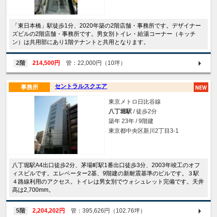
「東日本橋」駅徒歩1分、2020年築の2階店舗・事務所です。デザイナー
ズビルの2階店舗・事務所です。男女別トイレ・給湯コーナー（キッチ
ン）は共用部にあり1階テナントと共用となります。
2階
214,500円
管：22,000円（10坪）
セントラルスクエア
事務所
東京メトロ日比谷線
八丁堀駅
/ 徒歩2分
築年 23年 / 9階建
東京都中央区新川2丁目3-1
八丁堀駅A4出口徒歩2分、茅場町駅1番出口徒歩3分、2003年竣工のオフ
ィスビルです。エレベーター2基、9階建の新耐震基準のビルです。３駅
４路線利用のアクセス。トイレは男女別でウォシュレット完備です。天井
高は2,700mm。
5階
2,204,202円
管：395,626円（102.76坪）