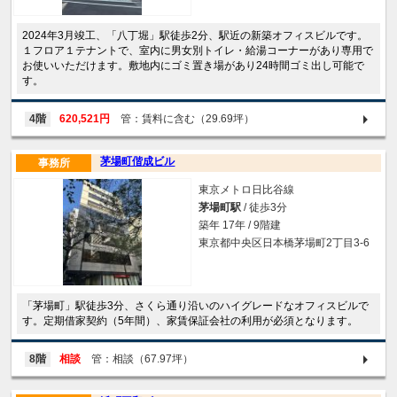
2024年3月竣工、「八丁堀」駅徒歩2分、駅近の新築オフィスビルです。
１フロア１テナントで、室内に男女別トイレ・給湯コーナーがあり専用で
お使いいただけます。敷地内にゴミ置き場があり24時間ゴミ出し可能で
す。
4階
620,521円
管：賃料に含む（29.69坪）
茅場町偕成ビル
事務所
東京メトロ日比谷線
茅場町駅
/ 徒歩3分
築年 17年 / 9階建
東京都中央区日本橋茅場町2丁目3-6
「茅場町」駅徒歩3分、さくら通り沿いのハイグレードなオフィスビルで
す。定期借家契約（5年間）、家賃保証会社の利用が必須となります。
8階
相談
管：相談（67.97坪）