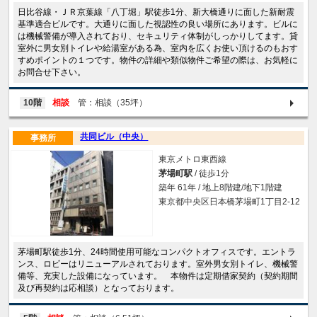
日比谷線・ＪＲ京葉線「八丁堀」駅徒歩1分、新大橋通りに面した新耐震
基準適合ビルです。大通りに面した視認性の良い場所にあります。ビルに
は機械警備が導入されており、セキュリティ体制がしっかりしてます。貸
室外に男女別トイレや給湯室がある為、室内を広くお使い頂けるのもおす
すめポイントの１つです。物件の詳細や類似物件ご希望の際は、お気軽に
お問合せ下さい。
10階
相談
管：相談（35坪）
共同ビル（中央）
事務所
東京メトロ東西線
茅場町駅
/ 徒歩1分
築年 61年 / 地上8階建/地下1階建
東京都中央区日本橋茅場町1丁目2-12
茅場町駅徒歩1分、24時間使用可能なコンパクトオフィスです。エントラ
ンス、ロビーはリニューアルされております。室外男女別トイレ、機械警
備等、充実した設備になっています。 本物件は定期借家契約（契約期間
及び再契約は応相談）となっております。