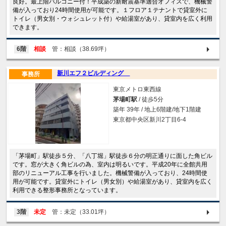
良好。最上階バルコニー付！平成築の新耐震基準適合オフィスで、機械警
備が入っており24時間使用が可能です。１フロア１テナントで貸室外に
トイレ（男女別・ウォシュレット付）や給湯室があり、貸室内を広く利用
できます。
6階
相談
管：相談（38.69坪）
新川エフ２ビルディング
事務所
東京メトロ東西線
茅場町駅
/ 徒歩5分
築年 39年 / 地上6階建/地下1階建
東京都中央区新川2丁目6-4
「茅場町」駅徒歩５分、「八丁堀」駅徒歩６分の明正通りに面した角ビル
です。窓が大きく角ビルの為、室内は明るいです。平成20年に全館共用
部のリニューアル工事を行いました。機械警備が入っており、24時間使
用が可能です。貸室外にトイレ（男女別）や給湯室があり、貸室内を広く
利用できる整形事務所となっています。
3階
未定
管：未定（33.01坪）