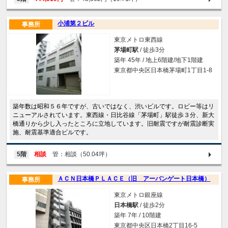
小浦第２ビル
事務所
東京メトロ東西線
茅場町駅
/ 徒歩3分
築年 45年 / 地上6階建/地下1階建
東京都中央区日本橋茅場町1丁目1-8
築年数は昭和５６年ですが、古いではなく、渋いビルです。ロビー等はリ
ニューアルされています。東西線・日比谷線「茅場町」駅徒歩３分、新大
橋通りから少し入ったところに立地しています。旧耐震ですが耐震診断実
施、耐震基準適合ビルです。
5階
相談
管：相談（50.04坪）
ＡＣＮ日本橋ＰＬＡＣＥ（旧 アーバンゲート日本橋）
事務所
東京メトロ銀座線
日本橋駅
/ 徒歩2分
築年 7年 / 10階建
東京都中央区日本橋2丁目16-5