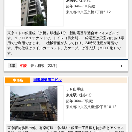
京橋駅
/ 徒歩1分
築年 34年 / 10階建
東京都中央区京橋1丁目5-12
東京メトロ銀座線「京橋」駅徒歩1分、新耐震基準適合オフィスビルで
す。１フロア１テナントで、トイレ（男女別）・給湯室は貸室内にあり専
用でご利用できます。 機械警備が入っており、24時間使用が可能で
す。床の仕様はタイルカーぺット、光ケーブルは導入済（ＭＤＦ迄）で
す。
3階
相談
管：相談（23坪）
国際興業第二ビル
事務所
ＪＲ山手線
東京駅
/ 徒歩8分
築年 36年 / 7階建
東京都中央区八重洲2丁目10-12
東京駅徒歩圏の他、有楽町駅・京橋駅・銀座一丁目駅も徒歩圏とアクセス