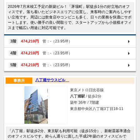
2026年7月末竣工予定の新築ビル！「茅場町」駅徒歩1分の好立地のオフ
ィスです。落ち着いたビジネスエリアに位置し、来客時のご案内もしやす
い立地です。周辺には飲食店やコンビニも多く、日々の業務を快適にサポ
ートします。使い勝手の良い間取りで、スタートアップから小規模オフィ
スまで幅広い用途に対応可能です。
3階
474,210円
管：-（23.95坪）
4階
474,210円
管：-（23.95坪）
5階
474,210円
管：-（23.95坪）
八丁堀サウスビル
事務所
東京メトロ日比谷線
八丁堀駅
/ 徒歩2分
築年 36年 / 7階建
東京都中央区八丁堀3丁目18-11
「八丁堀」駅徒歩2分、東京駅も利用可能（徒歩15分）、新耐震基準適合
のオフィスビルです。鈴らん通りに面した平成2年築のオフィスビルで