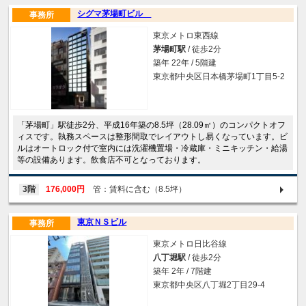
シグマ茅場町ビル
事務所
東京メトロ東西線
茅場町駅
/ 徒歩2分
築年 22年 / 5階建
東京都中央区日本橋茅場町1丁目5-2
「茅場町」駅徒歩2分、平成16年築の8.5坪（28.09㎡）のコンパクトオフ
ィスです。執務スペースは整形間取でレイアウトし易くなっています。ビ
ルはオートロック付で室内には洗濯機置場・冷蔵庫・ミニキッチン・給湯
等の設備あります。飲食店不可となっております。
3階
176,000円
管：賃料に含む（8.5坪）
東京ＮＳビル
事務所
東京メトロ日比谷線
八丁堀駅
/ 徒歩2分
築年 2年 / 7階建
東京都中央区八丁堀2丁目29-4