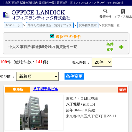
中央区 事務所 駅徒歩5分以内 賃貸物件一覧 | 貸事務所・貸オフィスのオフィスランディック株式会社
売買物件
オフィス検索
TOPページ
茅場町の貸事務所・賃貸オフィス
貸事務所検索
賃貸情報一覧
選択中の条件
条件
中央区 事務所 駅徒歩5分以内 賃貸物件一覧
変更
109
件 (総物件数：
141
件)
表示件数 ：
条件変更
並び順 ：
八丁堀千島ビル
事務所
東京メトロ日比谷線
八丁堀駅
/ 徒歩1分
築年 36年 / 10階建
東京都中央区八丁堀3丁目22-11