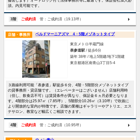
撤去します）オートロック付で法律事務所等に最適です。保証会社加入必
須。内見可能です。
3階
ご成約済
管：ご成約済（19.13坪）
ベルドマーニアズマ 4・5階メゾネットタイプ
店舗・事務所
東京メトロ半蔵門線
表参道駅
/ 徒歩6分
築年 38年 / 地上5階建/地下1階建
東京都港区南青山3丁目5-4
３路線利用可能「表参道」駅徒歩６分、4階・5階部分メゾネットタイプ
の貸事務所・貸店舗です。（エレベーターはございません）店舗利用時
（但し、飲食店不可）は賃貸条件が異なり、保証金６ヵ月必要となりま
す。4階部分は25.97㎡（7.85坪）、5階部分10.26㎡（3.10坪）で吹抜に
より開放的な室内が特徴です。店舗の業種はギャラリーやアトリエ、エス
テサロン、教室など幅広くご相談できます。
4階
ご成約済
管：ご成約済（10.95坪）