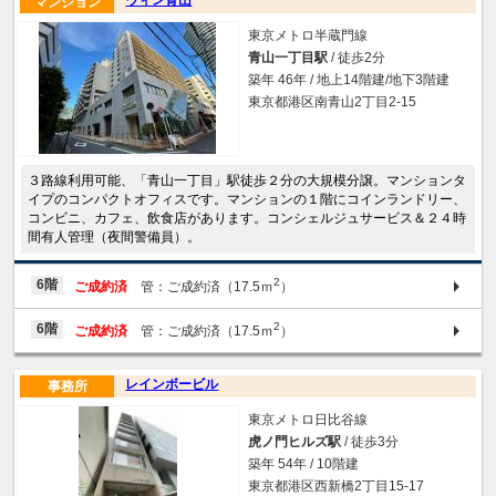
ウィン青山
マンション
東京メトロ半蔵門線
青山一丁目駅
/ 徒歩2分
築年 46年 / 地上14階建/地下3階建
東京都港区南青山2丁目2-15
３路線利用可能、「青山一丁目」駅徒歩２分の大規模分譲。マンションタ
イプのコンパクトオフィスです。マンションの１階にコインランドリー、
コンビニ、カフェ、飲食店があります。コンシェルジュサービス＆２４時
間有人管理（夜間警備員）。
2
6階
ご成約済
管：ご成約済（17.5ｍ
）
2
6階
ご成約済
管：ご成約済（17.5ｍ
）
レインボービル
事務所
東京メトロ日比谷線
虎ノ門ヒルズ駅
/ 徒歩3分
築年 54年 / 10階建
東京都港区西新橋2丁目15-17