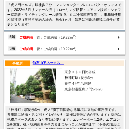
「虎ノ門ヒルズ」駅徒歩７分、マンションタイプのコンパクトオフィスで
す。2022年8月リフォーム済（フローリング貼替・エアコン設置・シャワ
ー室新設・ライティングレール設置済、ミニ冷蔵庫設置等）。事務所使用
相談可能（事務所契約の場合、敷金3ヵ月、賃料に別途消費税に条件が変
更となります）
2
5階
ご成約済
管：ご成約済（19.22ｍ
）
2
5階
ご成約済
管：ご成約済（19.22ｍ
）
仙石山アネックス
事務所
東京メトロ日比谷線
神谷町駅
/ 徒歩3分
築年 47年 / 5階建
東京都港区虎ノ門5-3-20
「神谷町」駅徒歩3分、虎ノ門5丁目閑静なる環境に立地の事務所です。
共用部に給湯・男女別トイレがあり（清掃は管理組合が行います）室内は
執務スペースのみとなり有効に使えます。エレベーターは2基。エアコン
2基設置。机・収納家具等そのままつかうことが出来ます（不要の場合は