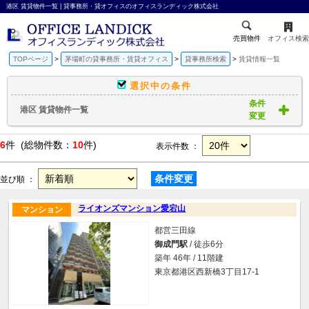
港区 賃貸物件一覧 | 貸事務所・貸オフィスのオフィスランディック株式会社
売買物件
オフィス検索
TOPページ
茅場町の貸事務所・賃貸オフィス
貸事務所検索
賃貸情報一覧
選択中の条件
条件
港区 賃貸物件一覧
変更
6
件 (総物件数：
10
件)
表示件数 ：
条件変更
並び順 ：
ライオンズマンション愛宕山
マンション
都営三田線
御成門駅
/ 徒歩6分
築年 46年 / 11階建
東京都港区西新橋3丁目17-1