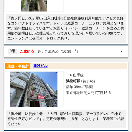
「虎ノ門ヒルズ」駅B2出入口徒歩3分他複数路線利用可能でアクセス良好
なコンパクトオフィスです。トイレと給湯コーナーはフロア共用となりま
す。築年数は経っていますが水回り（トイレ・給湯コーナー）を含めた共
用部の清掃はビル管理会社が行っており管理が行き届いている印象です。
エントランスは夜間オートロックあり。
2
9階
ご成約済
管：ご成約済（16.39ｍ
）
新雅ビル
店舗・事務所
ＪＲ山手線
浜松町駅
/ 徒歩4分
築年 39年 / 7階建
東京都港区芝大門1丁目16-6
「浜松町」駅徒歩４分、「大門」駅A4出口隣接。第一京浜沿いに立地で
視認性良好なビルです。定期借家契約（５年）となります。業種等ご相談
ください。