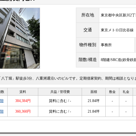
所在地
東京都中央区新川2丁目
交通
東京メトロ日比谷
物件種別
事務所
階数/構造
8階建/SRC造(鉄骨
「八丁堀」駅徒歩3分、八重洲通沿いのビルです。定期借家契約、期間は相談となり
階数
賃料
共益 / 管理費
面積
敷金
礼金
2階
384,384円
賃料に含む / -
21.84坪
-
-
6階
360,360円
賃料に含む / -
21.84坪
-
-