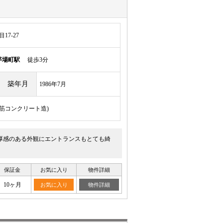
7-27
茅場町駅
徒歩3分
築年月
1986年7月
骨鉄筋コンクリート造)
厚感のある外観にエントランスもとても綺
保証金
お気に入り
物件詳細
10ヶ月
お気に入り
物件詳細