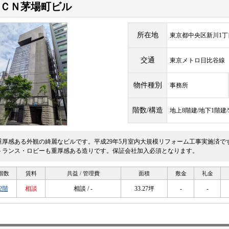
ＣＮ茅場町ビル
所在地
東京都中央区新川1丁目2
交通
東京メトロ日比谷
物件種別
事務所
階数/構造
地上8階建/地下1階建
重厚感ある外観の綺麗なビルです。平成29年5月室内大規模リフォーム工事実施済で
トランス・ロビーも重厚感ある造りです。保証会社加入必須となります。
階数
賃料
共益 / 管理費
面積
敷金
礼金
2階
相談
相談 / -
33.27坪
-
-