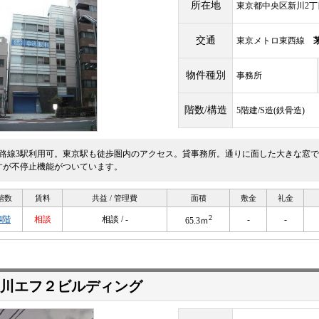
所在地
東京都中央区新川2丁目
交通
東京メトロ東西線
物件種別
事務所
階数/構造
5階建/S造(鉄骨造)
3路線3駅利用可。東京駅も徒歩圏内のアクセス。貸事務所。通りに面した大きな窓で
すが不停止機能がついています。
階数
賃料
共益 / 管理費
面積
敷金
礼金
2
4階
相談
相談 / -
-
-
65.3ｍ
新川エフ２ビルディング