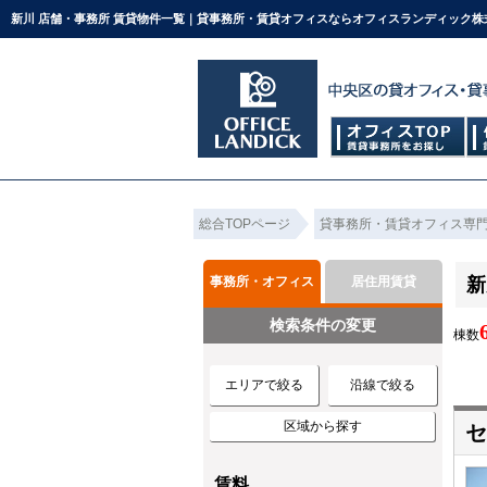
新川 店舗・事務所 賃貸物件一覧｜貸事務所・賃貸オフィスならオフィスランディック株
総合TOPページ
貸事務所・賃貸オフィス専
事務所・オフィス
居住用賃貸
新
検索条件の変更
棟数
エリアで絞る
沿線で絞る
区域から探す
セ
賃料