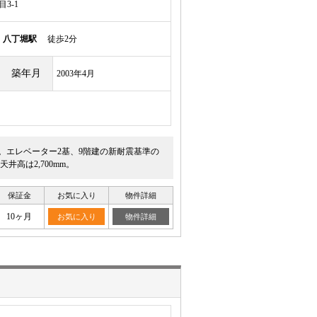
3-1
線
八丁堀駅
徒歩2分
築年月
2003年4月
す。エレベーター2基、9階建の新耐震基準の
高は2,700mm。
保証金
お気に入り
物件詳細
10ヶ月
お気に入り
物件詳細