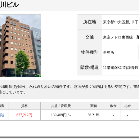
川ビル
所在地
東京都中央区新川1丁目1
交通
東京メトロ東西線
物件種別
事務所
階数/構造
11階建/SRC造(鉄
茅場町駅徒歩3分、永代通り沿いの物件です。窓面が多く室内は明るい空間です。重
麗にしています。
階数
賃料
共益 / 管理費
面積
敷金
礼金
2階
657,212円
139,409円 / -
36.21坪
-
-