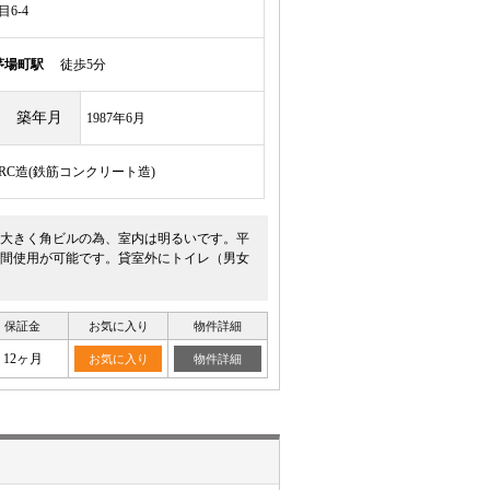
6-4
茅場町駅
徒歩5分
築年月
1987年6月
/RC造(鉄筋コンクリート造)
大きく角ビルの為、室内は明るいです。平
時間使用が可能です。貸室外にトイレ（男女
保証金
お気に入り
物件詳細
12ヶ月
お気に入り
物件詳細