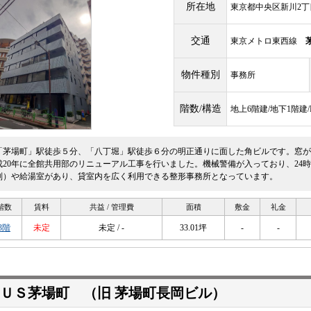
所在地
東京都中央区新川2丁目
交通
東京メトロ東西線
物件種別
事務所
階数/構造
地上6階建/地下1階建
「茅場町」駅徒歩５分、「八丁堀」駅徒歩６分の明正通りに面した角ビルです。窓が
成20年に全館共用部のリニューアル工事を行いました。機械警備が入っており、24
別）や給湯室があり、貸室内を広く利用できる整形事務所となっています。
階数
賃料
共益 / 管理費
面積
敷金
礼金
3階
未定
未定 / -
33.01坪
-
-
ＵＳ茅場町 （旧 茅場町長岡ビル）