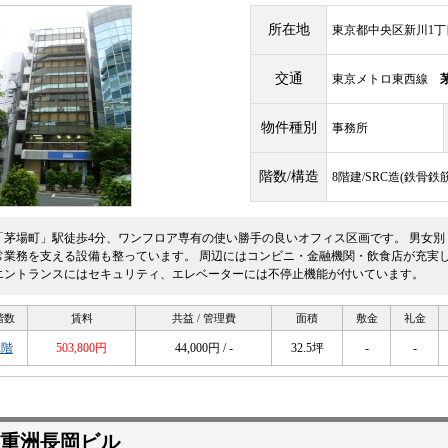
所在地
東京都中央区新川1丁目
交通
東京メトロ東西線
物件種別
事務所
階数/構造
8階建/SRC造(鉄骨
「茅場町」駅徒歩4分、ワンフロア専有の使い勝手の良いオフィス区画です。 男女別
常業務を支える設備も整っています。 周辺にはコンビニ・金融機関・飲食店が充実
エントランスにはセキュリティ、エレベーターには不停止機能が付いています。
階数
賃料
共益 / 管理費
面積
敷金
礼金
2階
503,800円
44,000円 / -
32.5坪
-
-
重洲長岡ビル