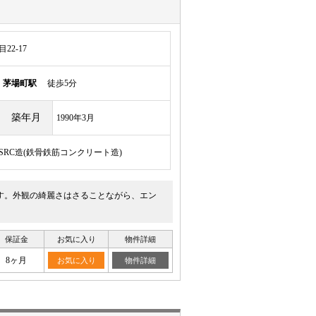
2-17
線
茅場町駅
徒歩5分
築年月
1990年3月
/SRC造(鉄骨鉄筋コンクリート造)
す。外観の綺麗さはさることながら、エン
保証金
お気に入り
物件詳細
8ヶ月
お気に入り
物件詳細