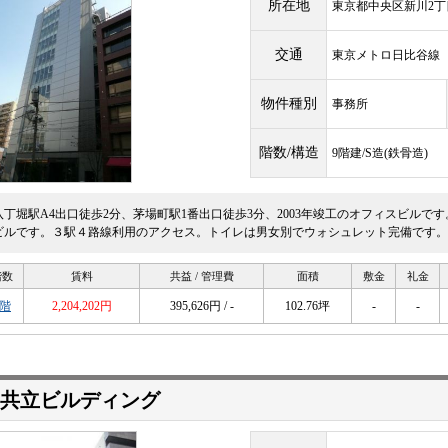
所在地
東京都中央区新川2丁目
交通
東京メトロ日比谷
物件種別
事務所
階数/構造
9階建/S造(鉄骨造)
八丁堀駅A4出口徒歩2分、茅場町駅1番出口徒歩3分、2003年竣工のオフィスビルで
ビルです。３駅４路線利用のアクセス。トイレは男女別でウォシュレット完備です。天井
階数
賃料
共益 / 管理費
面積
敷金
礼金
5階
2,204,202円
395,626円 / -
102.76坪
-
-
共立ビルディング