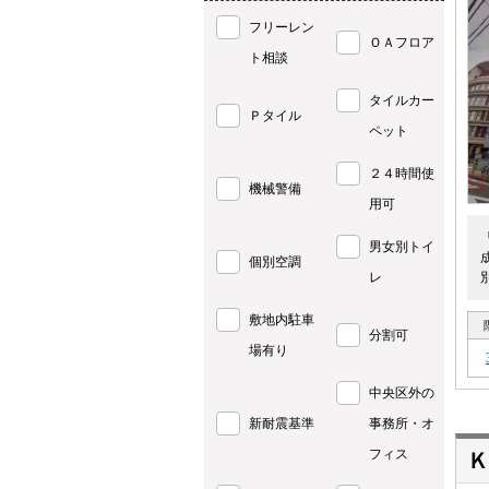
フリーレン
ＯＡフロア
ト相談
タイルカー
Ｐタイル
ペット
２４時間使
機械警備
用可
男女別トイ
個別空調
レ
敷地内駐車
分割可
場有り
中央区外の
新耐震基準
事務所・オ
フィス
Ｋ