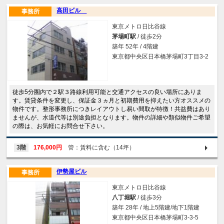
高田ビル
事務所
東京メトロ日比谷線
茅場町駅
/ 徒歩2分
築年 52年 / 4階建
東京都中央区日本橋茅場町3丁目3-2
徒歩5分圏内で２駅３路線利用可能と交通アクセスの良い場所にありま
す。賃貸条件を変更し、保証金３ヵ月と初期費用を抑えたい方オススメの
物件です。整形事務所につきレイアウトし易い間取が特徴！共益費はあり
ませんが、水道代等は別途負担となります。物件の詳細や類似物件ご希望
の際は、お気軽にお問合せ下さい。
3階
176,000円
管：賃料に含む（14坪）
伊勢屋ビル
事務所
東京メトロ日比谷線
八丁堀駅
/ 徒歩3分
築年 28年 / 地上5階建/地下1階建
東京都中央区日本橋茅場町3-3-5