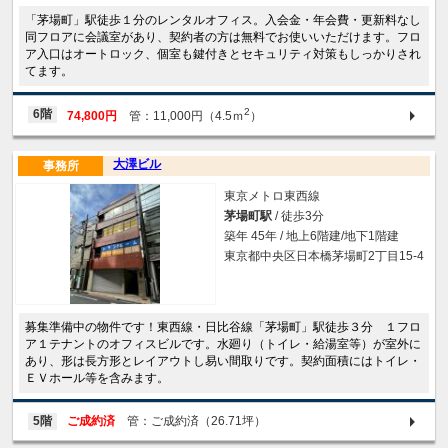
「茅場町」駅徒歩１分のレンタルオフィス。入会金・年会費・更新料なし
同フロアに会議室があり、契約者の方は無料でお使いいただけます。フロ
ア入口はオートロック、個室も鍵付きとセキュリティ対策もしっかりされ
てます。
2
6階
74,800円
管：11,000円（4.5ｍ
）
大澤ビル
事務所
東京メトロ東西線
茅場町駅
/ 徒歩3分
築年 45年 / 地上6階建/地下1階建
東京都中央区日本橋茅場町2丁目15-4
募集準備中の物件です！東西線・日比谷線「茅場町」駅徒歩３分 １フロ
ア１テナントのオフィスビルです。水廻り（トイレ・給湯室等）が室外に
あり、形は長方形とレイアウトし易い間取りです。契約面積にはトイレ・
ＥＶホール等を含みます。
5階
ご成約済
管：ご成約済（26.71坪）