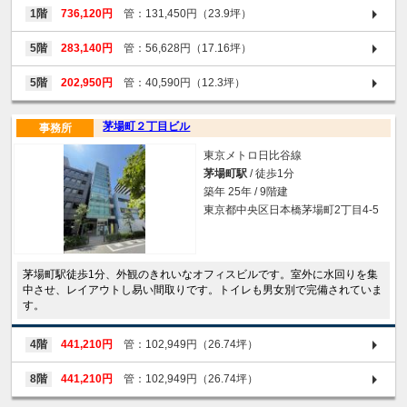
1階
736,120円
管：131,450円（23.9坪）
5階
283,140円
管：56,628円（17.16坪）
5階
202,950円
管：40,590円（12.3坪）
茅場町２丁目ビル
事務所
東京メトロ日比谷線
茅場町駅
/ 徒歩1分
築年 25年 / 9階建
東京都中央区日本橋茅場町2丁目4-5
茅場町駅徒歩1分、外観のきれいなオフィスビルです。室外に水回りを集
中させ、レイアウトし易い間取りです。トイレも男女別で完備されていま
す。
4階
441,210円
管：102,949円（26.74坪）
8階
441,210円
管：102,949円（26.74坪）