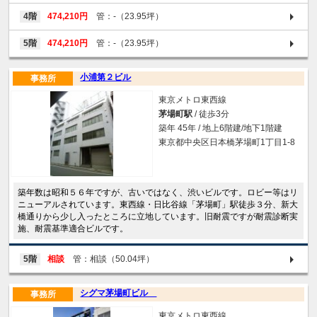
4階
474,210円
管：-（23.95坪）
5階
474,210円
管：-（23.95坪）
小浦第２ビル
事務所
東京メトロ東西線
茅場町駅
/ 徒歩3分
築年 45年 / 地上6階建/地下1階建
東京都中央区日本橋茅場町1丁目1-8
築年数は昭和５６年ですが、古いではなく、渋いビルです。ロビー等はリ
ニューアルされています。東西線・日比谷線「茅場町」駅徒歩３分、新大
橋通りから少し入ったところに立地しています。旧耐震ですが耐震診断実
施、耐震基準適合ビルです。
5階
相談
管：相談（50.04坪）
シグマ茅場町ビル
事務所
東京メトロ東西線