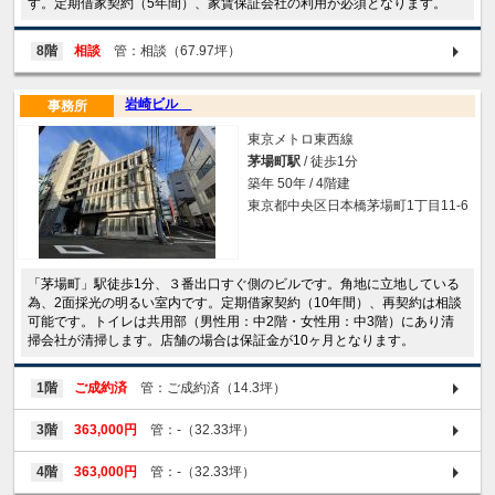
す。定期借家契約（5年間）、家賃保証会社の利用が必須となります。
8階
相談
管：相談（67.97坪）
岩崎ビル
事務所
東京メトロ東西線
茅場町駅
/ 徒歩1分
築年 50年 / 4階建
東京都中央区日本橋茅場町1丁目11-6
「茅場町」駅徒歩1分、３番出口すぐ側のビルです。角地に立地している
為、2面採光の明るい室内です。定期借家契約（10年間）、再契約は相談
可能です。トイレは共用部（男性用：中2階・女性用：中3階）にあり清
掃会社が清掃します。店舗の場合は保証金が10ヶ月となります。
1階
ご成約済
管：ご成約済（14.3坪）
3階
363,000円
管：-（32.33坪）
4階
363,000円
管：-（32.33坪）