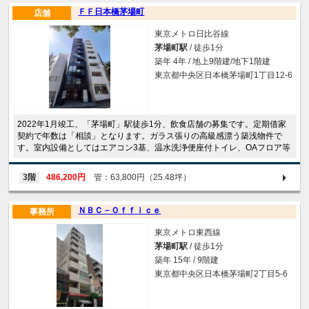
ＦＦ日本橋茅場町
店舗
東京メトロ日比谷線
茅場町駅
/ 徒歩1分
築年 4年 / 地上9階建/地下1階建
東京都中央区日本橋茅場町1丁目12-6
2022年1月竣工、「茅場町」駅徒歩1分、飲食店舗の募集です。定期借家
契約で年数は「相談」となります。ガラス張りの高級感漂う築浅物件で
す。室内設備としてはエアコン3基、温水洗浄便座付トイレ、OAフロア等
3階
486,200円
管：63,800円（25.48坪）
ＮＢＣ－Ｏｆｆｉｃｅ
事務所
東京メトロ東西線
茅場町駅
/ 徒歩1分
築年 15年 / 9階建
東京都中央区日本橋茅場町2丁目5-6