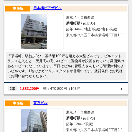
日本橋ピアザビル
事務所
東京メトロ東西線
茅場町駅
/ 徒歩3分
築年 34年 / 地上7階建/地下2階建
東京都中央区日本橋茅場町3丁目1-11
「茅場町」駅徒歩3分、基準階100坪を超える大型ビルです。ビルエント
ランスを入ると、天井高の高いロビーに置物等が設置されていて雰囲気の
あるロビーになっています。平日はビルに管理人さんもいる管理体制のよ
いビルです。1階ではガソリンスタンドが営業中です。賃貸条件はお気軽
にお問い合わせください。
2階
1,883,200円
管：470,800円（107坪）
東石ビル
事務所
東京メトロ東西線
茅場町駅
/ 徒歩2分
築年 12年 / 9階建
東京都中央区日本橋茅場町2丁目2-1