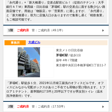
「永代通り」×「新大橋通り」交差点駅前ビル！（従前のテナント：大手
銀行ＡＴＭ）東西線・日比谷線「茅場町」駅の交差点に面する数少ない路
面店舗です。用途は「物販店」や「営業所」に適しますが、「永代通り」
と「新大橋通り」双方に店舗入口がありますので集客し易く「軽飲食業」
もご相談可能です。
1階
ご成約済
管：ご成約済（49.1坪）
大成ビル
事務所
東京メトロ日比谷線
茅場町駅
/ 徒歩1分
築年 4年 / 7階建
東京都中央区日本橋茅場町1丁目11-7
「茅場町」駅徒歩１分、2021年11月竣工築浅のオフィスビルです。オフ
ィスビルながら宅配ボックスがありご不在でも荷物が受け取れます。１フ
ロア１テナント、基準階約17.5坪と20坪以下ですが男女別トイレ（温水
洗浄便座付）です。
2階
ご成約済
管：ご成約済（17.53坪）