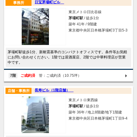
日宝茅場町ビル
事務所
東京メトロ日比谷線
茅場町駅
/ 徒歩1分
築年 41年 / 9階建
東京都中央区日本橋茅場町3丁目5-3
茅場町駅徒歩1分、新耐震基準のコンパクトオフィスです。条件等お気軽
にお問い合わせください。1階では居酒屋店、2階では中華料理店が営業
中です。
7階
ご成約済
管：ご成約済（10.75坪）
長寿ビル（1階店舗）
店舗・事務所
東京メトロ東西線
茅場町駅
/ 徒歩1分
築年 36年 / 地上8階建/地下1階建
東京都中央区日本橋茅場町1丁目9-4