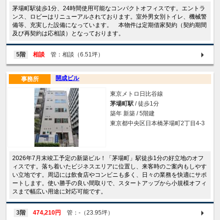
茅場町駅徒歩1分、24時間使用可能なコンパクトオフィスです。エントラ
ンス、ロビーはリニューアルされております。室外男女別トイレ、機械警
備等、充実した設備になっています。 本物件は定期借家契約（契約期間
及び再契約は応相談）となっております。
5階
相談
管：相談（6.51坪）
開成ビル
事務所
東京メトロ日比谷線
茅場町駅
/ 徒歩1分
築年 新築 / 5階建
東京都中央区日本橋茅場町2丁目4-3
2026年7月末竣工予定の新築ビル！「茅場町」駅徒歩1分の好立地のオフ
ィスです。落ち着いたビジネスエリアに位置し、来客時のご案内もしやす
い立地です。周辺には飲食店やコンビニも多く、日々の業務を快適にサポ
ートします。使い勝手の良い間取りで、スタートアップから小規模オフィ
スまで幅広い用途に対応可能です。
3階
474,210円
管：-（23.95坪）