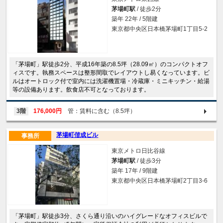
茅場町駅
/ 徒歩2分
築年 22年 / 5階建
東京都中央区日本橋茅場町1丁目5-2
「茅場町」駅徒歩2分、平成16年築の8.5坪（28.09㎡）のコンパクトオフ
ィスです。執務スペースは整形間取でレイアウトし易くなっています。ビ
ルはオートロック付で室内には洗濯機置場・冷蔵庫・ミニキッチン・給湯
等の設備あります。飲食店不可となっております。
3階
176,000円
管：賃料に含む（8.5坪）
茅場町偕成ビル
事務所
東京メトロ日比谷線
茅場町駅
/ 徒歩3分
築年 17年 / 9階建
東京都中央区日本橋茅場町2丁目3-6
「茅場町」駅徒歩3分、さくら通り沿いのハイグレードなオフィスビルで