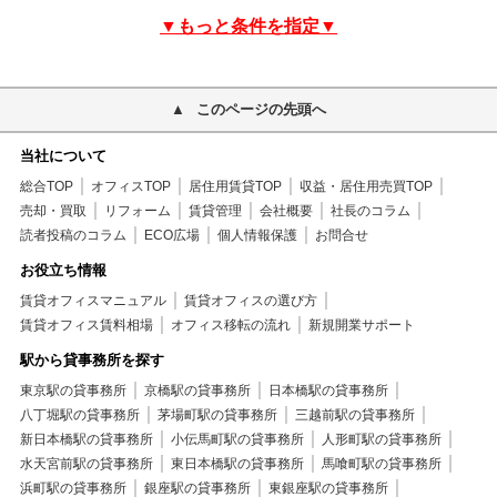
▼もっと条件を指定▼
このページの先頭へ
当社について
総合TOP
オフィスTOP
居住用賃貸TOP
収益・居住用売買TOP
売却・買取
リフォーム
賃貸管理
会社概要
社長のコラム
読者投稿のコラム
ECO広場
個人情報保護
お問合せ
お役立ち情報
賃貸オフィスマニュアル
賃貸オフィスの選び方
賃貸オフィス賃料相場
オフィス移転の流れ
新規開業サポート
駅から貸事務所を探す
東京駅の貸事務所
京橋駅の貸事務所
日本橋駅の貸事務所
八丁堀駅の貸事務所
茅場町駅の貸事務所
三越前駅の貸事務所
新日本橋駅の貸事務所
小伝馬町駅の貸事務所
人形町駅の貸事務所
水天宮前駅の貸事務所
東日本橋駅の貸事務所
馬喰町駅の貸事務所
浜町駅の貸事務所
銀座駅の貸事務所
東銀座駅の貸事務所