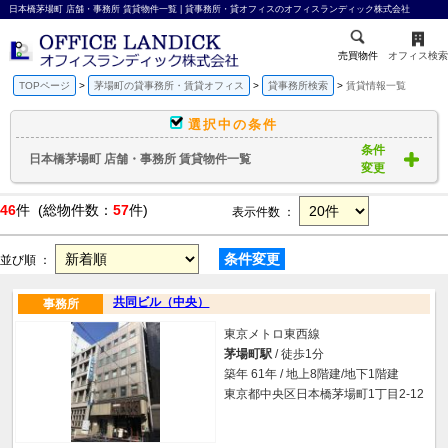
日本橋茅場町 店舗・事務所 賃貸物件一覧 | 貸事務所・貸オフィスのオフィスランディック株式会社
売買物件
オフィス検索
TOPページ
茅場町の貸事務所・賃貸オフィス
貸事務所検索
賃貸情報一覧
選択中の条件
条件
日本橋茅場町 店舗・事務所 賃貸物件一覧
変更
46
件 (総物件数：
57
件)
表示件数 ：
条件変更
並び順 ：
共同ビル（中央）
事務所
東京メトロ東西線
茅場町駅
/ 徒歩1分
築年 61年 / 地上8階建/地下1階建
東京都中央区日本橋茅場町1丁目2-12