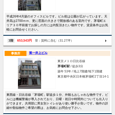
平成26年4月築のオフィスビルです。ビル前は公園が広がっています。天
井高は2700ｍｍ、更に窓面の大きさで開放感のある室内です。茅場町エ
リア３０坪前後でお探しの方には内覧頂きたい物件です。賃貸条件はお気
軽にお問合せください。
3階
653,543円
管：賃料に含む（31.27坪）
第一井上ビル
事務所
東京メトロ日比谷線
茅場町駅
/ 徒歩3分
築年 53年 / 地上7階建/地下1階建
東京都中央区日本橋茅場町2丁目14-1
東西線・日比谷線「茅場町」駅徒歩１分、外観もおしゃれな物件です。ビ
ルには機械警備が導入されており、日曜・祝日や時間外についても出入り
ができます。共用部に男女別トイレがあり使い勝手が良いです。物件の詳
細や類似物件ご希望の際は、お気軽にお問合せ下さい。