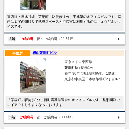
東西線・日比谷線「茅場町」駅徒歩４分、平成築のオフィスビルです。室
内はＬ字の間取りで執務スペースと応接室に利用するのにちょうどよいサ
イズです。
3階
ご成約済
管：ご成約済（11.61坪）
細山茅場町ビル
事務所
東京メトロ東西線
茅場町駅
/ 徒歩1分
築年 36年 / 地上8階建/地下1階建
東京都中央区日本橋茅場町2丁目8-7
「茅場町」駅徒歩1分、新耐震基準適合のオフィスビルです。整形間取で
レイアウトしやすくなっております。
5階
ご成約済
管：ご成約済（30.4坪）