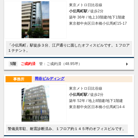
東京メトロ日比谷線
小伝馬町駅
/ 徒歩2分
築年 36年 / 地上10階建/地下1階建
東京都中央区日本橋小伝馬町15-17
「小伝馬町」駅徒歩３分、江戸通りに面したオフィスビルです。１フロア
１テナント。
5階
ご成約済
管：ご成約済（48.95坪）
岡谷ビルディング
事務所
東京メトロ日比谷線
小伝馬町駅
/ 徒歩2分
築年 52年 / 地上8階建/地下1階建
東京都中央区日本橋小伝馬町14-4
警備員常駐、耐震診断済み、１フロア約１４５坪のオフィスビルです。