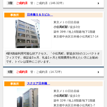
3階
ご成約済
管：ご成約済（146.32坪）
日本橋Ｓ＆Ｓビル
事務所
東京メトロ日比谷線
小伝馬町駅
/ 徒歩3分
築年 39年 / 地上6階建/地下1階建
東京都中央区日本橋小伝馬町17-14
4駅4路線利用可能な好アクセス。「小伝馬町」駅徒歩3分のコンパクトオ
フィスです。保証金3ヵ月、礼金1ヶ月と初期費用を抑えたい方にお勧め
です。トイレは室外にございます。
6階
ご成約済
管：ご成約済（14.72坪）
スクエア日本橋
事務所
東京メトロ日比谷線
小伝馬町駅
/ 徒歩1分
築年 32年 / 地上8階建/地下1階建
東京都中央区日本橋小伝馬町1-7