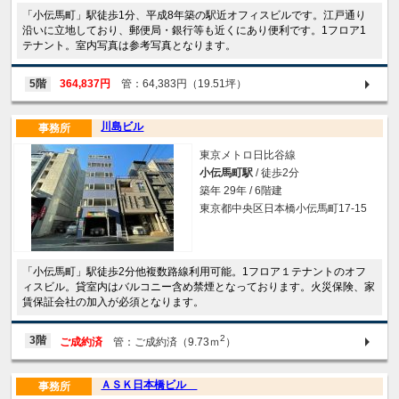
「小伝馬町」駅徒歩1分、平成8年築の駅近オフィスビルです。江戸通り
沿いに立地しており、郵便局・銀行等も近くにあり便利です。1フロア1
テナント。室内写真は参考写真となります。
5階
364,837円
管：64,383円（19.51坪）
川島ビル
事務所
東京メトロ日比谷線
小伝馬町駅
/ 徒歩2分
築年 29年 / 6階建
東京都中央区日本橋小伝馬町17-15
「小伝馬町」駅徒歩2分他複数路線利用可能。1フロア１テナントのオフ
ィスビル。貸室内はバルコニー含め禁煙となっております。火災保険、家
賃保証会社の加入が必須となります。
2
3階
ご成約済
管：ご成約済（9.73ｍ
）
ＡＳＫ日本橋ビル
事務所