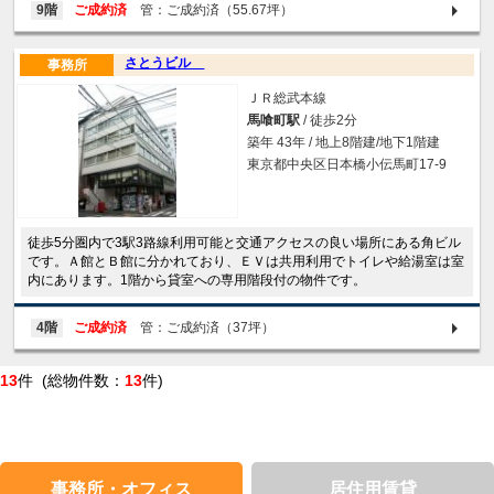
9階
ご成約済
管：ご成約済（55.67坪）
さとうビル
事務所
ＪＲ総武本線
馬喰町駅
/ 徒歩2分
築年 43年 / 地上8階建/地下1階建
東京都中央区日本橋小伝馬町17-9
徒歩5分圏内で3駅3路線利用可能と交通アクセスの良い場所にある角ビル
です。Ａ館とＢ館に分かれており、ＥＶは共用利用でトイレや給湯室は室
内にあります。1階から貸室への専用階段付の物件です。
4階
ご成約済
管：ご成約済（37坪）
13
件 (総物件数：
13
件)
事務所・オフィス
居住用賃貸