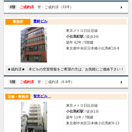
8階
ご成約済
管：ご成約済（33坪）
豊鈴ビル
事務所
東京メトロ日比谷線
小伝馬町駅
/ 徒歩3分
築年 42年 / 5階建
東京都中央区日本橋小伝馬町16-9
★成約済★ 本ビルの空室情報をご希望の方は、お気軽にご連絡下さい！
5階
ご成約済
管：ご成約済（9.4坪）
智光ビル
店舗・事務所
東京メトロ日比谷線
小伝馬町駅
/ 徒歩1分
築年 11年 / 7階建
東京都中央区日本橋小伝馬町9-13