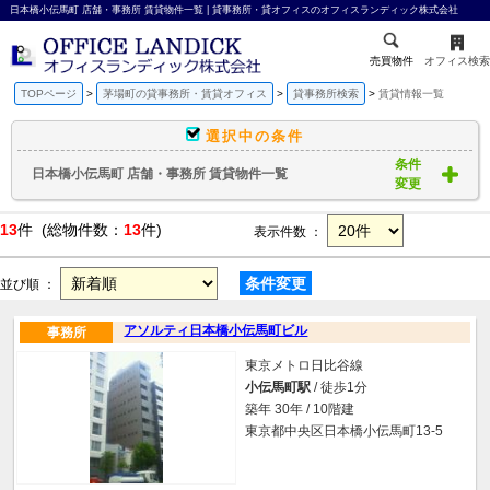
日本橋小伝馬町 店舗・事務所 賃貸物件一覧 | 貸事務所・貸オフィスのオフィスランディック株式会社
売買物件
オフィス検索
TOPページ
茅場町の貸事務所・賃貸オフィス
貸事務所検索
賃貸情報一覧
選択中の条件
条件
日本橋小伝馬町 店舗・事務所 賃貸物件一覧
変更
13
件 (総物件数：
13
件)
表示件数 ：
条件変更
並び順 ：
アソルティ日本橋小伝馬町ビル
事務所
東京メトロ日比谷線
小伝馬町駅
/ 徒歩1分
築年 30年 / 10階建
東京都中央区日本橋小伝馬町13-5