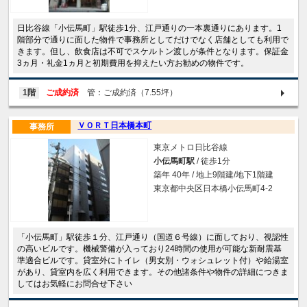
日比谷線「小伝馬町」駅徒歩1分、江戸通りの一本裏通りにあります。1
階部分で通りに面した物件で事務所としてだけでなく店舗としても利用で
きます。但し、飲食店は不可でスケルトン渡しが条件となります。保証金
3ヵ月・礼金1ヵ月と初期費用を抑えたい方お勧めの物件です。
1階
ご成約済
管：ご成約済（7.55坪）
ＶＯＲＴ日本橋本町
事務所
東京メトロ日比谷線
小伝馬町駅
/ 徒歩1分
築年 40年 / 地上9階建/地下1階建
東京都中央区日本橋小伝馬町4-2
「小伝馬町」駅徒歩１分、江戸通り（国道６号線）に面しており、視認性
の高いビルです。機械警備が入っており24時間の使用が可能な新耐震基
準適合ビルです。貸室外にトイレ（男女別・ウォシュレット付）や給湯室
があり、貸室内を広く利用できます。その他諸条件や物件の詳細につきま
してはお気軽にお問合せ下さい