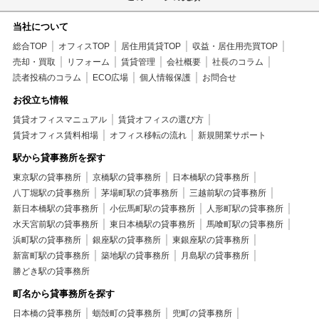
当社について
総合TOP
オフィスTOP
居住用賃貸TOP
収益・居住用売買TOP
売却・買取
リフォーム
賃貸管理
会社概要
社長のコラム
読者投稿のコラム
ECO広場
個人情報保護
お問合せ
お役立ち情報
賃貸オフィスマニュアル
賃貸オフィスの選び方
賃貸オフィス賃料相場
オフィス移転の流れ
新規開業サポート
駅から貸事務所を探す
東京駅の貸事務所
京橋駅の貸事務所
日本橋駅の貸事務所
八丁堀駅の貸事務所
茅場町駅の貸事務所
三越前駅の貸事務所
新日本橋駅の貸事務所
小伝馬町駅の貸事務所
人形町駅の貸事務所
水天宮前駅の貸事務所
東日本橋駅の貸事務所
馬喰町駅の貸事務所
浜町駅の貸事務所
銀座駅の貸事務所
東銀座駅の貸事務所
新富町駅の貸事務所
築地駅の貸事務所
月島駅の貸事務所
勝どき駅の貸事務所
町名から貸事務所を探す
日本橋の貸事務所
蛎殻町の貸事務所
兜町の貸事務所