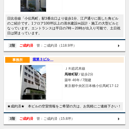
日比谷線「小伝馬町」駅3番出口より徒歩1分、江戸通りに面した角ビル
のご紹介です。1フロア100坪以上の清水建設㈱設計・施工の大型ビルと
なっています。エントランスは平日の7時～20時が出入り可能で、土日祝
日は閉まっています。
2階
ご成約済
管：ご成約済（118.9坪）
堀第３ビル
事務所
ＪＲ総武本線
馬喰町駅
/ 徒歩2分
築年 46年 / 7階建
東京都中央区日本橋小伝馬町17-12
★成約済★ 本ビルの空室情報をご希望の方は、お気軽にご連絡下さい！
3階
ご成約済
管：ご成約済（15.8坪）