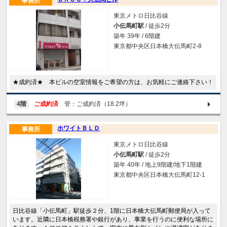
事務所
東京メトロ日比谷線
小伝馬町駅
/ 徒歩2分
築年 39年 / 6階建
東京都中央区日本橋大伝馬町2-8
★成約済★ 本ビルの空室情報をご希望の方は、お気軽にご連絡下さい！
4階
ご成約済
管：ご成約済（18.2坪）
ホワイトＢＬＤ
事務所
東京メトロ日比谷線
小伝馬町駅
/ 徒歩2分
築年 40年 / 地上9階建/地下1階建
東京都中央区日本橋大伝馬町12-1
日比谷線「小伝馬町」駅徒歩２分、1階に日本橋大伝馬町郵便局が入って
います。近隣に日本橋税務署や銀行があり、事業を行うのに便利な場所に