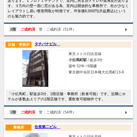
あります。１フロア１テナントで、室内に男女別トイレや湯沸室がありま
す。３方向の壁一面に窓がある為、室内は開放的な事務所で、柱が少なく
レイアウトし易い整形間取が特徴です。坪単価8,000円(共益費込)という
のも魅力的です。
2階
ご成約済
管：ご成約済（51坪）
タチバナビル
店舗・事務所
東京メトロ日比谷線
小伝馬町駅
/ 徒歩3分
築年 52年 / 6階建
東京都中央区日本橋大伝馬町13-8
「小伝馬町」駅徒歩3分、1階店舗・事務所（飲食可能）です。近隣にホ
テルが多数あエリアの1階店舗です。重飲食可能物件です。
1階
ご成約済
管：ご成約済（54坪）
住長第二ビル
事務所
東京メトロ日比谷線