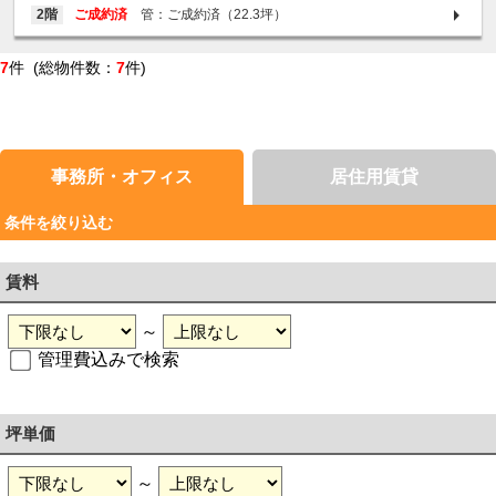
2階
ご成約済
管：ご成約済（22.3坪）
7
件 (総物件数：
7
件)
事務所・オフィス
居住用賃貸
条件を絞り込む
賃料
～
管理費込みで検索
坪単価
～