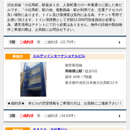
日比谷線「小伝馬町」駅徒歩１分、人形町通りの一本裏通りに面した角ビ
ルです。「小伝馬町」駅の他、複数路線・駅が利用でき、交通アクセスの
良い場所にあります。トイレ及び湯沸室は室内にある為、テナント専用で
お使い頂けます。トイレ清掃費として月額12,000円別途負担が必要な
為、通常清掃はテナントにて行う必要はありません。物件の詳細や類似物
件ご希望の際は、お気軽にお問合せ下さい。
5階
ご成約済
管：ご成約済（22.75坪）
エルディインターナショナルビル
事務所
都営新宿線
馬喰横山駅
/ 徒歩3分
築年 44年 / 7階建
東京都中央区日本橋大伝馬町12-9
★成約済★ 本ビルの空室情報をご希望の方は、お気軽にご連絡下さい！
3階
ご成約済
管：ご成約済（34.03坪）
ＢＲＯＳ．大伝馬ビル