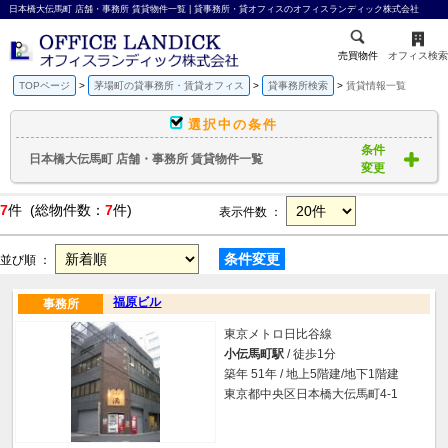
日本橋大伝馬町 店舗・事務所 賃貸物件一覧 | 貸事務所・貸オフィスのオフィスランディック株式会社
売買物件
オフィス検索
TOPページ
茅場町の貸事務所・賃貸オフィス
貸事務所検索
賃貸情報一覧
選択中の条件
条件
日本橋大伝馬町 店舗・事務所 賃貸物件一覧
変更
7
件 (総物件数：
7
件)
表示件数 ：
条件変更
並び順 ：
福原ビル
事務所
東京メトロ日比谷線
小伝馬町駅
/ 徒歩1分
築年 51年 / 地上5階建/地下1階建
東京都中央区日本橋大伝馬町4-1