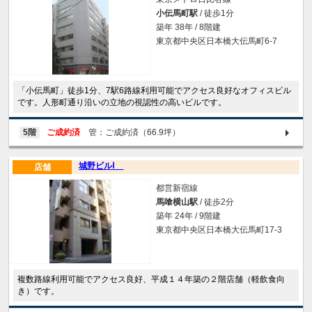
小伝馬町駅
/ 徒歩1分
築年 38年 / 8階建
東京都中央区日本橋大伝馬町6-7
「小伝馬町」徒歩1分、7駅6路線利用可能でアクセス良好なオフィスビル
です。人形町通り沿いの立地の視認性の高いビルです。
5階
ご成約済
管：ご成約済（66.9坪）
城野ビルⅠ
店舗
都営新宿線
馬喰横山駅
/ 徒歩2分
築年 24年 / 9階建
東京都中央区日本橋大伝馬町17-3
複数路線利用可能でアクセス良好、平成１４年築の２階店舗（軽飲食向
き）です。