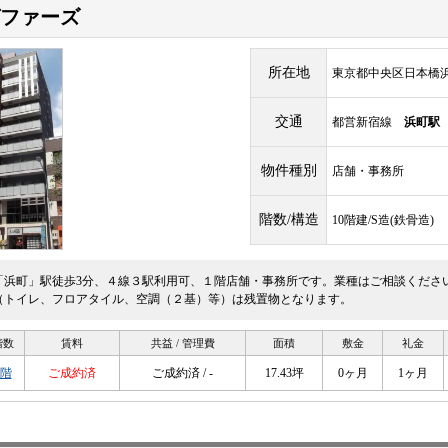
ファーズ
所在地
東京都中央区日本橋浜町2
交通
都営新宿線
浜町駅
物件種別
店舗・事務所
階数/構造
10階建/S造(鉄骨造)
「浜町」駅徒歩3分、４線３駅利用可、１階店舗・事務所です。業種はご相談くださ
（トイレ、フロアタイル、空調（２基）等）は残置物となります。
階数
賃料
共益 / 管理費
面積
敷金
礼金
1階
ご成約済
ご成約済 / -
17.43坪
0ヶ月
1ヶ月