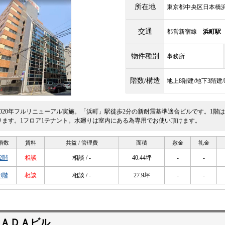
所在地
東京都中央区日本橋浜町
交通
都営新宿線
浜町駅
物件種別
事務所
階数/構造
地上8階建/地下3階建
2020年フルリニューアル実施。「浜町」駅徒歩2分の新耐震基準適合ビルです。1階
ります。1フロア1テナント。水廻りは室内にある為専用でお使い頂けます。
階数
賃料
共益 / 管理費
面積
敷金
礼金
2階
相談
相談 / -
40.44坪
-
-
8階
相談
相談 / -
27.9坪
-
-
ＷＡＤＡビル