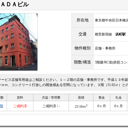
ＷＡＤＡビル
所在地
東京都中央区日本橋浜町2
交通
都営新宿線
浜町駅
物件種別
店舗・事務所
階数/構造
5階建/RC造(鉄筋コ
サービス店舗等用途はご相談ください。１～２階の店舗・事務所です。平成１３年築
０ｍｍ、コンクリート打放しの開放感ある空間になっています。３階（51.02㎡）と
階数
賃料
共益 / 管理費
面積
敷金
礼金
2
1階
ご成約済
ご成約済 / -
0ヶ月
0ヶ月
23.16ｍ