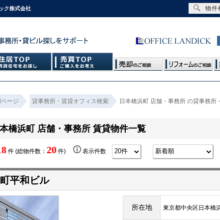
物件
ック株式会社
門ページ
貸事務所・賃貸オフィス検索
日本橋浜町 店舗・事務所 の貸事務所
本橋浜町 店舗・事務所 賃貸物件一覧
18
20
件 (総物件数：
件)
表示件数
町平和ビル
所在地
東京都中央区日本橋浜町