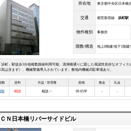
所在地
東京都中央区日本橋浜町
交通
都営新宿線
浜町駅
物件種別
事務所
階数/構造
地上8階建/地下1階建
「浜町」駅徒歩3分他複数路線利用可能、清洲橋通りに面した視認性良好なオフィスビル
床高は含まず）、機械警備導入されています。敷地内機械式駐車場あり。
階数
賃料
共益 / 管理費
面積
敷金
礼金
8階
相談
相談 / -
99.85坪
-
-
ＣＮ日本橋リバーサイドビル