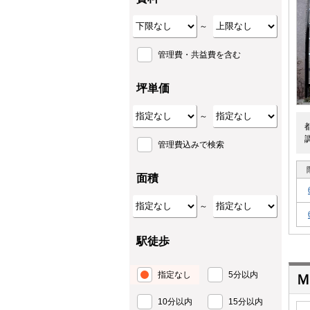
～
管理費・共益費を含む
坪単価
～
管理費込みで検索
面積
～
駅徒歩
指定なし
5分以内
Ｍ
10分以内
15分以内