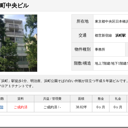
町中央ビル
所在地
東京都中央区日本橋浜町2
交通
都営新宿線
浜町駅
物件種別
事務所
階数/構造
地上7階建/地下1階建
「浜町」駅徒歩1分、明治座、浜町公園そばの白い外観が目立つ平成５年築ビルです
フロア１テナントです。
階数
賃料
共益 / 管理費
面積
敷金
礼金
3階
ご成約済
ご成約済 / -
38.82坪
0ヶ月
0ヶ月