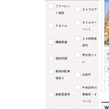
フリーレン
ＯＡフロア
ト相談
タイルカー
Ｐタイル
ペット
２４時間使
機械警備
用可
男女別トイ
個別空調
レ
敷地内駐車
分割可
場有り
中央区外の
新耐震基準
事務所・オ
フィス