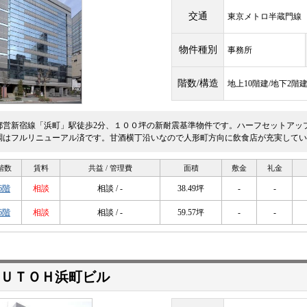
交通
東京メトロ半蔵門
物件種別
事務所
階数/構造
地上10階建/地下2階
都営新宿線「浜町」駅徒歩2分、１００坪の新耐震基準物件です。ハーフセットアッ
調はフルリニューアル済です。甘酒横丁沿いなので人形町方向に飲食店が充実してい
階数
賃料
共益 / 管理費
面積
敷金
礼金
6階
相談
相談 / -
38.49坪
-
-
6階
相談
相談 / -
59.57坪
-
-
ＵＴＯＨ浜町ビル