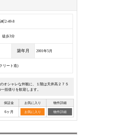
-49-8
徒歩3分
築年月
2001年5月
ンクリート造)
のオシャレな外観に、１階は天井高２７５
の一括借りを歓迎します。
保証金
お気に入り
物件詳細
6ヶ月
お気に入り
物件詳細