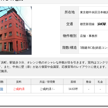
所在地
東京都中央区日本橋浜町
交通
都営新宿線
浜町駅
物件種別
店舗・事務所
階数/構造
5階建/RC造(鉄筋コ
「浜町」駅徒歩３分、オレンジ色のオシャレな外観が目を引きます。室内はコンクリ
す。また、中央に壁（扉）があり個室や会議室、応接室等のレイアウトに使えます。１
実施済。
階数
賃料
共益 / 管理費
面積
敷金
礼金
2階
ご成約済
ご成約済 / -
14.63坪
-
-