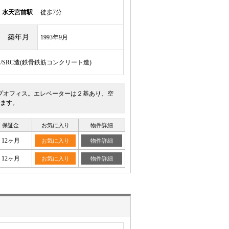
線
水天宮前駅
徒歩7分
築年月
1993年9月
建/SRC造(鉄骨鉄筋コンクリート造)
プオフィス。エレベーターは２基あり、空
ます。
保証金
お気に入り
物件詳細
12ヶ月
お気に入り
物件詳細
12ヶ月
お気に入り
物件詳細