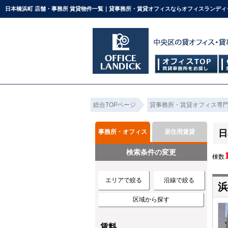
日本橋浜町 店舗・事務所 賃貸物件一覧｜貸事務所・賃貸オフィスならオフィスランディ
総合TOPページ
貸事務所・賃貸オフィス専
事務所・オフィス
居住用賃貸
日
検索条件の変更
棟数
エリアで絞る
沿線で絞る
浜
区域から探す
賃料