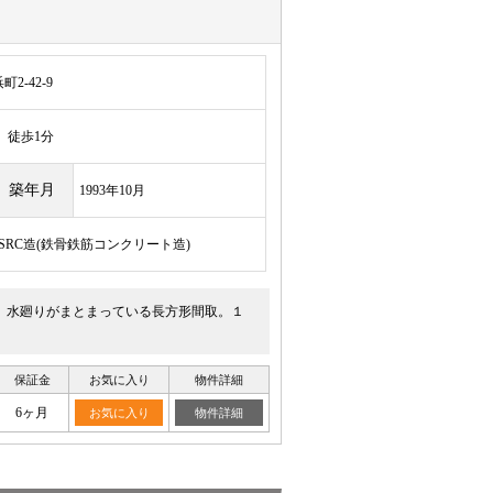
-42-9
徒歩1分
築年月
1993年10月
/SRC造(鉄骨鉄筋コンクリート造)
。水廻りがまとまっている長方形間取。１
保証金
お気に入り
物件詳細
6ヶ月
お気に入り
物件詳細