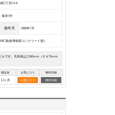
2丁目13-6
徒歩3分
築年月
1988年7月
/SRC造(鉄骨鉄筋コンクリート造)
です。天井高は2,500ｍｍ（ＯＡ70ｍｍ
保証金
お気に入り
物件詳細
12ヶ月
お気に入り
物件詳細