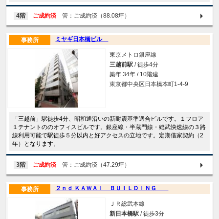
4階
ご成約済
管：ご成約済（88.08坪）
ミヤギ日本橋ビル
事務所
東京メトロ銀座線
三越前駅
/ 徒歩4分
築年 34年 / 10階建
東京都中央区日本橋本町1-4-9
「三越前」駅徒歩4分、昭和通沿いの新耐震基準適合ビルです。１フロア
１テナントののオフィスビルです。銀座線・半蔵門線・総武快速線の３路
線利用可能で駅徒歩５分以内と好アクセスの立地です。定期借家契約（2
年）となります。
3階
ご成約済
管：ご成約済（47.29坪）
２ｎｄ ＫＡＷＡＩ ＢＵＩＬＤＩＮＧ
事務所
ＪＲ総武本線
新日本橋駅
/ 徒歩3分