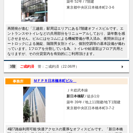
築年 52年 / 7階建
東京都中央区日本橋本町2-3-6
再開発が進む「三越前」駅周辺エリアにある7階建オフィスビルです。エ
ントランスやトイレなどの共用部分をリニューアルしており、築年数を感
じさせません。ビルにはセコムによる機械警備が導入済み、夜間休日はオ
ートロックによる施錠、隔階男女別トイレ、個別空調等の基本設備が備わ
っています。1フロアを分割している為、トイレや給湯室はフロア共用と
なりますが、その分貸室内を有効的にご利用頂けます。
3階
ご成約済
管：ご成約済（22.06坪）
ＭＦＰＲ日本橋本町ビル
事務所
ＪＲ総武本線
新日本橋駅
/ 徒歩1分
築年 39年 / 地上11階建/地下1階建
東京都中央区日本橋本町3-7-2
4駅7路線利用可能 快適アクセスの重厚なオフィスビルです。「新日本橋