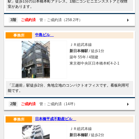
駅」徒歩1分の日本橋本町アドレス。1階にコンビニエンスストアと喫煙
室があります。
3階
ご成約済
管：ご成約済（258.2坪）
中島ビル
事務所
ＪＲ総武本線
新日本橋駅
/ 徒歩1分
築年 55年 / 4階建
東京都中央区日本橋本町4-2-1
「三越前」駅徒歩2分、角地立地のコンパクトオフィスです。看板利用可
能です。
2階
ご成約済
管：ご成約済（14坪）
日本橋平成不動産ビル
事務所
ＪＲ総武本線
新日本橋駅
/ 徒歩2分