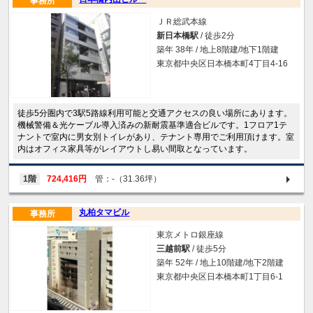
事務所
ＪＲ総武本線
新日本橋駅
/ 徒歩2分
築年 38年 / 地上8階建/地下1階建
東京都中央区日本橋本町4丁目4-16
徒歩5分圏内で3駅5路線利用可能と交通アクセスの良い場所にあります。
機械警備＆光ケーブル導入済みの新耐震基準適合ビルです。1フロア1テ
ナントで室内に男女別トイレがあり、テナント専用でご利用頂けます。室
内はオフィス家具等がレイアウトし易い間取となっています。
1階
724,416円
管：-（31.36坪）
丸柏タマビル
事務所
東京メトロ銀座線
三越前駅
/ 徒歩5分
築年 52年 / 地上10階建/地下2階建
東京都中央区日本橋本町1丁目6-1