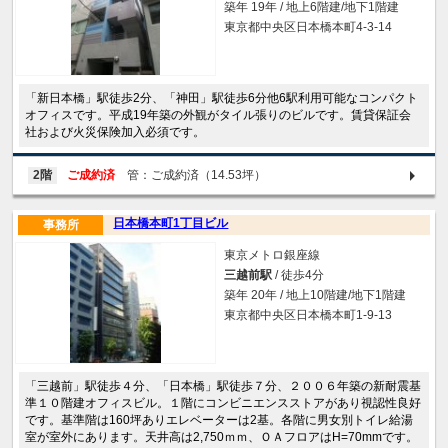
築年 19年 / 地上6階建/地下1階建
東京都中央区日本橋本町4-3-14
「新日本橋」駅徒歩2分、「神田」駅徒歩6分他6駅利用可能なコンパクト
オフィスです。平成19年築の外観がタイル張りのビルです。賃貸保証会
社および火災保険加入必須です。
2階
ご成約済
管：ご成約済（14.53坪）
日本橋本町1丁目ビル
事務所
東京メトロ銀座線
三越前駅
/ 徒歩4分
築年 20年 / 地上10階建/地下1階建
東京都中央区日本橋本町1-9-13
「三越前」駅徒歩４分、「日本橋」駅徒歩７分、２００６年築の新耐震基
準１０階建オフィスビル。１階にコンビニエンスストアがあり視認性良好
です。基準階は160坪ありエレベーターは2基。各階に男女別トイレ給湯
室が室外にあります。天井高は2,750ｍｍ、ＯＡフロアはH=70mmです。