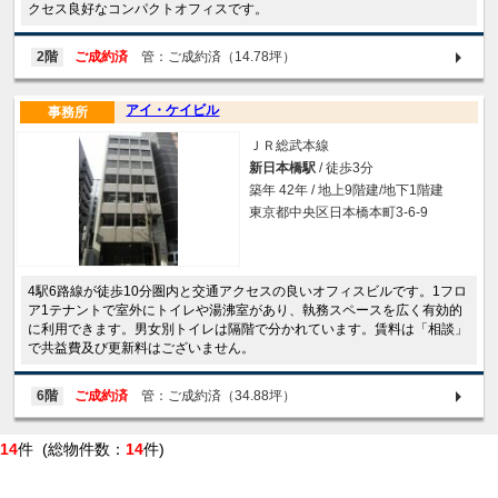
クセス良好なコンパクトオフィスです。
2階
ご成約済
管：ご成約済（14.78坪）
アイ・ケイビル
事務所
ＪＲ総武本線
新日本橋駅
/ 徒歩3分
築年 42年 / 地上9階建/地下1階建
東京都中央区日本橋本町3-6-9
4駅6路線が徒歩10分圏内と交通アクセスの良いオフィスビルです。1フロ
ア1テナントで室外にトイレや湯沸室があり、執務スペースを広く有効的
に利用できます。男女別トイレは隔階で分かれています。賃料は「相談」
で共益費及び更新料はございません。
6階
ご成約済
管：ご成約済（34.88坪）
14
件 (総物件数：
14
件)