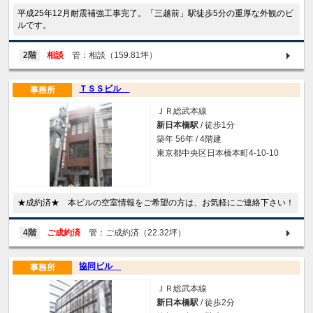
平成25年12月耐震補強工事完了。「三越前」駅徒歩5分の重厚な外観のビ
ルです。
2階
相談
管：相談（159.81坪）
ＴＳＳビル
事務所
ＪＲ総武本線
新日本橋駅
/ 徒歩1分
築年 56年 / 4階建
東京都中央区日本橋本町4-10-10
★成約済★ 本ビルの空室情報をご希望の方は、お気軽にご連絡下さい！
4階
ご成約済
管：ご成約済（22.32坪）
協同ビル
事務所
ＪＲ総武本線
新日本橋駅
/ 徒歩2分