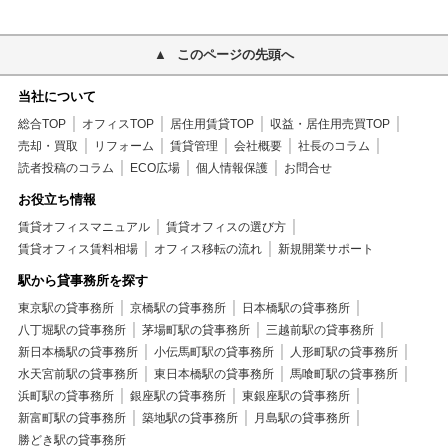
このページの先頭へ
当社について
総合TOP
オフィスTOP
居住用賃貸TOP
収益・居住用売買TOP
売却・買取
リフォーム
賃貸管理
会社概要
社長のコラム
読者投稿のコラム
ECO広場
個人情報保護
お問合せ
お役立ち情報
賃貸オフィスマニュアル
賃貸オフィスの選び方
賃貸オフィス賃料相場
オフィス移転の流れ
新規開業サポート
駅から貸事務所を探す
東京駅の貸事務所
京橋駅の貸事務所
日本橋駅の貸事務所
八丁堀駅の貸事務所
茅場町駅の貸事務所
三越前駅の貸事務所
新日本橋駅の貸事務所
小伝馬町駅の貸事務所
人形町駅の貸事務所
水天宮前駅の貸事務所
東日本橋駅の貸事務所
馬喰町駅の貸事務所
浜町駅の貸事務所
銀座駅の貸事務所
東銀座駅の貸事務所
新富町駅の貸事務所
築地駅の貸事務所
月島駅の貸事務所
勝どき駅の貸事務所