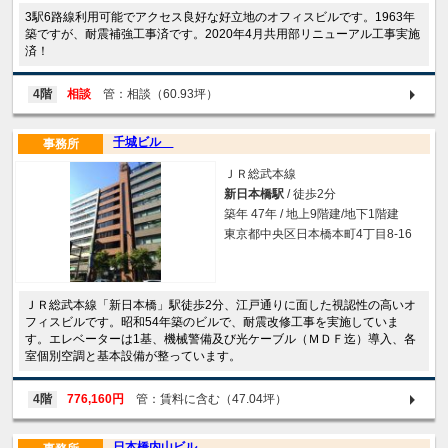
3駅6路線利用可能でアクセス良好な好立地のオフィスビルです。1963年
築ですが、耐震補強工事済です。2020年4月共用部リニューアル工事実施
済！
4階
相談
管：相談（60.93坪）
千城ビル
事務所
ＪＲ総武本線
新日本橋駅
/ 徒歩2分
築年 47年 / 地上9階建/地下1階建
東京都中央区日本橋本町4丁目8-16
ＪＲ総武本線「新日本橋」駅徒歩2分、江戸通りに面した視認性の高いオ
フィスビルです。昭和54年築のビルで、耐震改修工事を実施していま
す。エレベーターは1基、機械警備及び光ケーブル（ＭＤＦ迄）導入、各
室個別空調と基本設備が整っています。
4階
776,160円
管：賃料に含む（47.04坪）
日本橋内山ビル