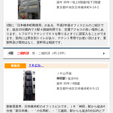
築年 36年 / 地上6階建/地下2階建
東京都中央区日本橋本町4-14-2
1階に「日本橋本町郵便局」がある、平成2年築オフィスビルのご紹介で
す。徒歩10分圏内で３駅４路線利用でき、交通アクセスの良い場所にあ
ります。１フロア１テナントでＥＶを降りるとすぐに貸室入ることができ
ます。室内には男女別トイレがあり、テナント専用でお使い頂けます。更
新料及び償却はなく、賃料等は相談です。
4階
ご成約済
管：ご成約済（45.13坪）
ＹＫビル
事務所
ＪＲ山手線
神田駅
/ 徒歩4分
築年 35年 / 4階建
東京都中央区日本橋本町4-5-13
新耐震基準、日本橋本町のオフィスビルです。ＪＲ「神田」駅から徒歩4
分他「新日本橋」・「小伝馬町」・「三越前」駅からも徒歩5分以内とア