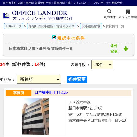
日本橋本町 店舗・事務所 賃貸物件一覧 | 貸事務所・貸オフィスのオフィスランディック株式会社
売買物件
オフィス検索
TOPページ
茅場町の貸事務所・賃貸オフィス
貸事務所検索
賃貸情報一覧
選択中の条件
条件
日本橋本町 店舗・事務所 賃貸物件一覧
変更
14
件 (総物件数：
14
件)
表示件数 ：
条件変更
並び順 ：
日本橋本町ＴＨビル
事務所
ＪＲ総武本線
新日本橋駅
/ 徒歩3分
築年 63年 / 地上7階建/地下1階建
東京都中央区日本橋本町4丁目5-13