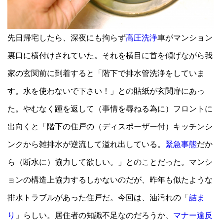
先日帰宅したら、深夜にも拘らず
高圧洗浄
車がマンション
裏口に横付けされていた。それを横目に首を傾げながら我
家の玄関前に到着すると「階下で排水管洗浄をしていま
す。水を使わないで下さい！」との貼紙が玄関扉にあっ
た。やむなく踵を返して（事情を尋ねる為に）フロントに
出向くと「階下の住戸の（ディスポーザー付）キッチンシ
ンクから雑排水が逆流して溢れ出している。
緊急事態
だか
ら（断水に）協力して欲しい。」とのことだった。マンシ
ョンの構造上協力するしかないのだが、昨年も似たような
排水トラブルがあった住戸だ。今回は、油汚れの「
詰ま
り
」らしい。居住者の知識不足なのだろうか、
マナー違反