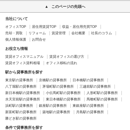
このページの先頭へ
当社について
オフィスTOP
居住用賃貸TOP
収益・居住用売買TOP
売却・買取
リフォーム
賃貸管理
会社概要
社長のコラム
個人情報保護
お問合せ
お役立ち情報
賃貸オフィスマニュアル
賃貸オフィスの選び方
賃貸オフィス賃料相場
オフィス移転の流れ
駅から貸事務所を探す
東京駅の貸事務所
京橋駅の貸事務所
日本橋駅の貸事務所
八丁堀駅の貸事務所
茅場町駅の貸事務所
三越前駅の貸事務所
新日本橋駅の貸事務所
小伝馬町駅の貸事務所
人形町駅の貸事務所
水天宮前駅の貸事務所
東日本橋駅の貸事務所
馬喰町駅の貸事務所
浜町駅の貸事務所
銀座駅の貸事務所
東銀座駅の貸事務所
新富町駅の貸事務所
築地駅の貸事務所
月島駅の貸事務所
勝どき駅の貸事務所
条件で貸事務所を探す