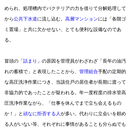
められ、処理槽内でバクテリアの力を借りて分解処理して
から
公共下水道
に流し込む。
高層マンション
には「各階ゴ
ミ置場」と共に欠かせない、とても便利な設備なのであ
る。
冒頭の「
詰まり
」の原因を管理員がわざわざ「長年の油汚
れの蓄積で」と表現したことから、
管理組合
手配の定期的
な高圧洗浄作業につき、当該住戸の居住者が長期に渡って
非協力的であったことが疑われる。年一度程度の排水管高
圧洗浄作業ながら、「仕事を休んでまで立ち会えるもの
か！」と
頑なに拒否する人
が多い。代わりに立会いを頼め
る人がいない等、それぞれに事情があることも分らぬでも