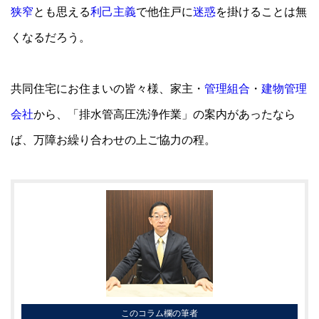
狭窄
とも思える
利己主義
で他住戸に
迷惑
を掛けることは無
くなるだろう。
共同住宅にお住まいの皆々様、家主・
管理組合
・
建物管理
会社
から、「排水管高圧洗浄作業」の案内があったなら
ば、万障お繰り合わせの上ご協力の程。
このコラム欄の筆者