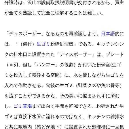
分譲時は、沢山の設備取扱説明書が交付されるから、買主
が全てを熟読して完全に理解することは難しい。
「ディスポーザー」なるものを再確認しよう。
日本語
的に
は、「（備付）
生ゴミ
粉砕処理機」である。キッチンシン
クの排水口に設置された「ディスポーザー」は、ブレード
（＝刃、但し「ハンマー」の役割）が付いた粉砕室(生ゴ
ミを投入して粉砕する空間）に、水を流しながら生ゴミを
入れて作動させる。食後の生ゴミ（野菜クズや魚の骨等）
を流すことができるから、その臭いに悩まされずに済む
し、
ゴミ置場
まで出向く手間も軽減できる。粉砕された生
ゴミは直接下水管に流れるのではなく、キッチンの雑排水
と共に敷地内（殆どが地下）に設置された処理槽に一旦集