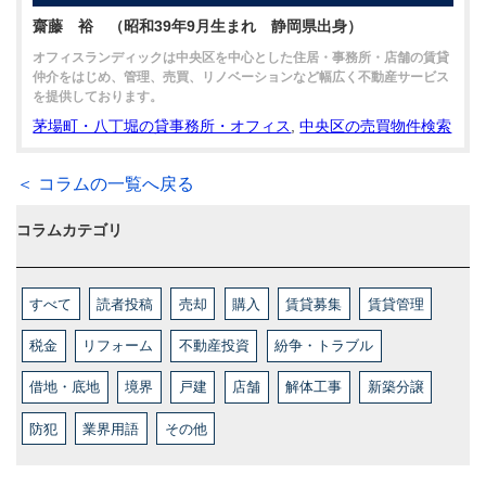
齋藤 裕 （昭和39年9月生まれ 静岡県出身）
オフィスランディックは中央区を中心とした住居・事務所・店舗の賃貸
仲介をはじめ、管理、売買、リノベーションなど幅広く不動産サービス
を提供しております。
茅場町・八丁堀の貸事務所・オフィス
,
中央区の売買物件検索
＜ コラムの一覧へ戻る
コラムカテゴリ
すべて
読者投稿
売却
購入
賃貸募集
賃貸管理
税金
リフォーム
不動産投資
紛争・トラブル
借地・底地
境界
戸建
店舗
解体工事
新築分譲
防犯
業界用語
その他