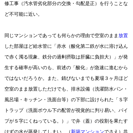
修工事（汚水管劣化部分の交換・勾配是正）を行うことな
ど不可能に近い。
同じマンションであっても何らかの理由で空室のまま
放置
した部屋ほど給水管に「赤水（酸化第二鉄が水に溶け込ん
で赤く濁る現象、鉄分の過剰摂取は肝臓に負担大）」が発
生する確率が高いのも、前述の「酸化」が急速に進むから
ではないだろうか。また、錆びないまでも夏場３ヶ月ほど
空室のまま放置しただけでも、排水設備（洗濯防水パン・
風呂場・キッチン・洗面台等）の下部に設けられた「Ｓ字
トラップ（洗面ボウル下の配管が視覚的に判り易い、パイ
プがＳ字にくねっている。）」で弁（蓋）の役割を果たす
はずの水が蒸発してしまい、（
新築マンション
でさえ）共