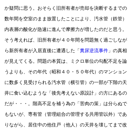
か疑問に思う。おそらく旧所有者が売却を決断するまでの
数年間を空室のまま放置したことにより、汚水管（鉄管）
内表層の酸化が急速に進んで摩擦力が増したのだと思う。
そう考えれば、旧所有者が４０年間を問題無く過ごしなが
ら新所有者が入居直後に遭遇した「
糞尿逆流事件
」の真相
が見えてくる。問題の本質は、ミクロ単位の勾配不足を論
うよりも、その年代（昭和４０・５０年代）のマンション
に数多く見受けられる汚水管（横引管）の一部が下階の天
井に食い込むような「後先考えない原設計」の方にあるの
だが・・・。階高不足を補う為の「苦肉の策」は分らぬで
もないが、専有管（管理組合の管理する共用管以外）であ
りながら、居住中の他住戸（他人）の天井を壊してまで改