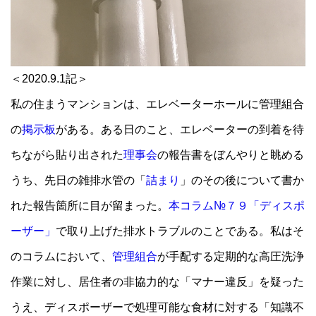
＜2020.9.1記＞
私の住まうマンションは、エレベーターホールに管理組合
の
掲示板
がある。ある日のこと、エレベーターの到着を待
ちながら貼り出された
理事会
の報告書をぼんやりと眺める
うち、先日の雑排水管の「
詰まり
」のその後について書か
れた報告箇所に目が留まった。
本コラム№７９「ディスポ
ーザー」
で取り上げた排水トラブルのことである。私はそ
のコラムにおいて、
管理組合
が手配する定期的な高圧洗浄
作業に対し、居住者の非協力的な「マナー違反」を疑った
うえ、ディスポーザーで処理可能な食材に対する「知識不