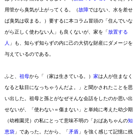
用管から臭気が上がってくる。（
故障
ではない、水を差せ
ば臭気は収まる。）要するに本コラム冒頭の「住んでいな
がら正しく使わない人」も良くないが、家を「
放置する
人
」も、知らず知らずの内に己の大切な財産にダメージを
与えているのである。
ふと、
祖母
から「（家は生きている。）
家
は人が住まなく
なると駄目になっちゃうんだよ。」と聞かされたことを思
い出した。祖母と孫とがなぜそんな会話をしたのか思い出
せないが、「使わない＝傷まない」と単純に考えた幼少期
（幼稚園児）の私にとって意味不明の「おばあちゃんの
知
恵袋
」であった。だから、「
矛盾
」を強く感じて記憶に残