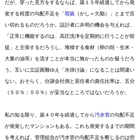
だが、穿った見方をするならば、築１５年経過してから発
覚する程度の勾配不足を「
瑕疵
（かし＝欠陥）」とまで言
い切れるものだろうか。設計者に弁明の機会を与えれば、
「正常に機能するのは、高圧洗浄を定期的に行うことが前
提」と主張するだろうし、堆積する食材（卵の殻・生米・
大量の油等）を流すことが本当に無かったものか疑うだろ
う。互いに立証困難ゆえ「水掛け論」になることは間違い
ない。おそらく、分譲会社側と居住者の責任比率は、五分
（５０％：５０％）が妥当なところではないだろうか。
私の知る限り、築４０年を経過してから
汚水管
の勾配不足
が発覚したマンションもある。これも発覚するまでの期間
を考えれば、管理組合が汚水管の勾配不足を断じるのは些