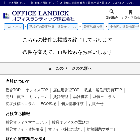
【ＪＰ茅場町ビル （旧 郵船茅場町ビル）】茅場町の賃貸事務所 | 貸事務所・貸オフィスのオフィスランディック株式会社
売買物件
オフィス検索
TOPページ
茅場町の貸事務所・賃貸オフィス
貸事務所検索
中央区の賃貸情報一
こちらの物件は掲載を終了しております。
条件を変えて、再度検索をお願いします。
このページの先頭へ
当社について
総合TOP
オフィスTOP
居住用賃貸TOP
収益・居住用売買TOP
売却・買取
リフォーム
賃貸管理
会社概要
社長のコラム
読者投稿のコラム
ECO広場
個人情報保護
お問合せ
お役立ち情報
賃貸オフィスマニュアル
賃貸オフィスの選び方
賃貸オフィス賃料相場
オフィス移転の流れ
新規開業サポート
駅から貸事務所を探す