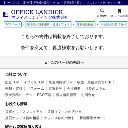
【パークアクシス茅場町】茅場町の賃貸マンション | 貸事務所・貸オフィスのオフィスランディック株式会社
売買物件
オフィス検索
TOPページ
茅場町の貸事務所・賃貸オフィス
貸事務所検索
中央区の賃貸情報一
こちらの物件は掲載を終了しております。
条件を変えて、再度検索をお願いします。
このページの先頭へ
当社について
総合TOP
オフィスTOP
居住用賃貸TOP
収益・居住用売買TOP
売却・買取
リフォーム
賃貸管理
会社概要
社長のコラム
読者投稿のコラム
ECO広場
個人情報保護
お問合せ
お役立ち情報
賃貸オフィスマニュアル
賃貸オフィスの選び方
賃貸オフィス賃料相場
オフィス移転の流れ
新規開業サポート
駅から貸事務所を探す