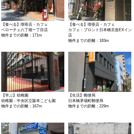
【食べる】喫茶店・カフェ
【食べる】喫茶店・カフェ
ベローチェ八丁堀一丁目店
カフェ：プロント日本橋京急EXイン
物件までの距離：171m
店
物件までの距離：183m
【学ぶ】幼稚園
【生活】郵便局
幼稚園：中央区立阪本こども園
日本橋茅場町郵便局
物件までの距離：167m
物件までの距離：229m