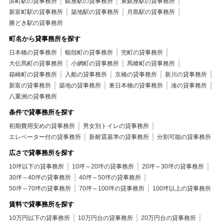
中央区+賃貸マンション+2沿線利用可
浜町駅の貸事務所
銀座駅の貸事務所
東銀座駅の貸事務所
中央区+賃貸マンション+駅まで平坦
新富町駅の貸事務所
築地駅の貸事務所
中央区+賃貸マンション+平坦地
月島駅の貸事務所
中央区+賃貸マンション+駅徒歩5分以内
勝どき駅の貸事務所
中央区+賃貸マンション+デザイナーズ
町名から貸事務所を探す
中央区+賃貸マンション+室内洗濯機置き場
日本橋の貸事務所
蛎殻町の貸事務所
兜町の貸事務所
中央区+賃貸マンション+即入居可
中央区+賃貸マンション+敷金1ヶ月
大伝馬町の貸事務所
小網町の貸事務所
馬喰町の貸事務所
中央区+賃貸マンション+礼金不要
箱崎町の貸事務所
入船の貸事務所
京橋の貸事務所
新川の貸事務所
中央区+賃貸マンション+保証会社利用可
新富の貸事務所
築地の貸事務所
東日本橋の貸事務所
湊の貸事務所
中央区+賃貸マンション+２Ｆ以上
八重洲の貸事務所
条件で貸事務所を探す
初期費用安めの貸事務所
男女別トイレの貸事務所
エレベーター付の貸事務所
新耐震基準の貸事務所
分割可能の貸事務所
広さで貸事務所を探す
10坪以下の貸事務所
10坪～20坪の貸事務所
20坪～30坪の貸事務所
30坪～40坪の貸事務所
40坪～50坪の貸事務所
50坪～70坪の貸事務所
70坪～100坪の貸事務所
100坪以上の貸事務所
賃料で貸事務所を探す
10万円以下の貸事務所
10万円台の貸事務所
20万円台の貸事務所