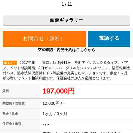
1 / 11
画像ギャラリー
電話する
空室確認・内見予約はこちらから
2017年築、「東京」駅徒歩11分、兜町アドレス１ＤＫタイプ。ピア
ポイント
ノ、ペット相談可能。2口ガスコンロ・グリル付システムキッチン、浴室乾燥機
付バス、温水洗浄便座付トイレ等設備の充実したマンションです。敷金１ヶ月
積み増しでペット相談可能です。保証会社の加入が必須となります。
197,000円
賃料
12,000円 / -
共益費 / 管理費
1ヶ月 / 0ヶ月
敷金 / 礼金
- / -
保証金 / 敷引