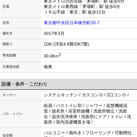
東京メトロ日比谷線「茅場町」駅 徒歩5分
東京メトロ東西線「茅場町」駅 徒歩5分
交通
ＪＲ山手線「東京」駅 徒歩11分
東京都中央区日本橋兜町20-7
住所
2017年3月
築年月
1DK (洋室4.8畳/DK7畳)
間取り
2
30.48ｍ
専有面積
南東
主要採光面
設備・条件・こだわり
システムキッチン / ガスコンロ / 2口コンロ /
キッチン
給湯 / バストイレ別 / シャワー / 追焚機能浴
室 / 脱衣所 / 浴室乾燥機 / 洗面所独立 / 洗面
バス・トイレ
台 / 温水洗浄便座 / 洗面所にドア / トイレ / 洗
面所 / 室内洗濯機置き場 /
バルコニー / 南向き / フローリング / 可動間仕
住空間