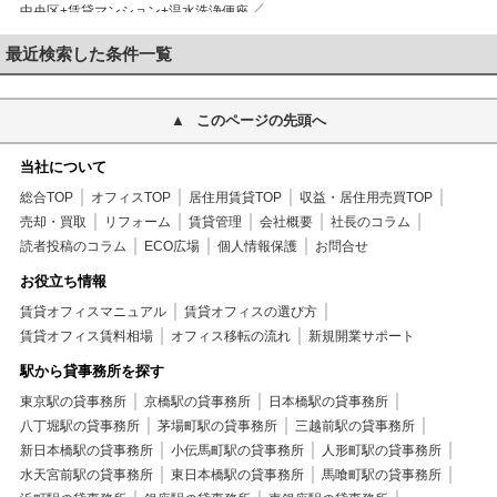
中央区+賃貸マンション+温水洗浄便座
中央区+賃貸マンション+洗面所にドア
中央区+賃貸マンション+トイレ
最近検索した条件一覧
中央区+賃貸マンション+洗面所
中央区+賃貸マンション+システムキッチン
中央区+賃貸マンション+ガスコンロ
このページの先頭へ
中央区+賃貸マンション+2口コンロ
中央区+賃貸マンション+バルコニー
中央区+賃貸マンション+南向き
当社について
中央区+賃貸マンション+フローリング
総合TOP
オフィスTOP
居住用賃貸TOP
収益・居住用売買TOP
中央区+賃貸マンション+可動間仕切り
売却・買取
リフォーム
賃貸管理
会社概要
社長のコラム
中央区+賃貸マンション+エアコン
中央区+賃貸マンション+クロゼット
読者投稿のコラム
ECO広場
個人情報保護
お問合せ
中央区+賃貸マンション+天井高シューズクロゼット
中央区+賃貸マンション+TVインターホン
お役立ち情報
中央区+賃貸マンション+オートロック
賃貸オフィスマニュアル
賃貸オフィスの選び方
中央区+賃貸マンション+モニタ付オートロック
賃貸オフィス賃料相場
オフィス移転の流れ
新規開業サポート
中央区+賃貸マンション+エレベーター
駅から貸事務所を探す
中央区+賃貸マンション+宅配ボックス
中央区+賃貸マンション+敷地内ごみ置
東京駅の貸事務所
京橋駅の貸事務所
中央区+賃貸マンション+駐輪場
日本橋駅の貸事務所
中央区+賃貸マンション+光ファイバー
八丁堀駅の貸事務所
茅場町駅の貸事務所
中央区+賃貸マンション+CS
三越前駅の貸事務所
中央区+賃貸マンション+BS
新日本橋駅の貸事務所
小伝馬町駅の貸事務所
中央区+賃貸マンション+CATV
人形町駅の貸事務所
中央区+賃貸マンション+2駅利用可
水天宮前駅の貸事務所
東日本橋駅の貸事務所
馬喰町駅の貸事務所