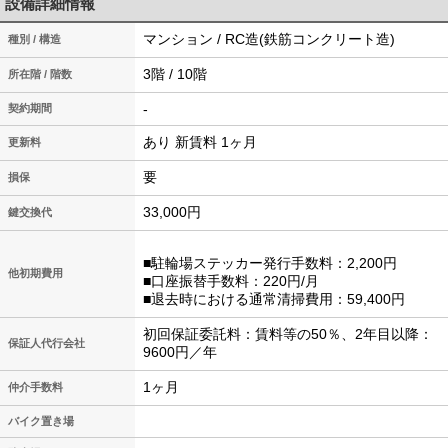
設備詳細情報
マンション / RC造(鉄筋コンクリート造)
種別 / 構造
3階 / 10階
所在階 / 階数
-
契約期間
あり 新賃料 1ヶ月
更新料
要
損保
33,000円
鍵交換代
■駐輪場ステッカー発行手数料：2,200円
他初期費用
■口座振替手数料：220円/月
■退去時における通常清掃費用：59,400円
初回保証委託料：賃料等の50％、2年目以降：
保証人代行会社
9600円／年
1ヶ月
仲介手数料
バイク置き場