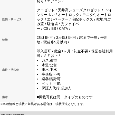
切り / エアコン /
クロゼット / 天井高シューズクロゼット / TVイ
ンターホン / オートロック / モニタ付オートロ
ック / エレベーター / 宅配ボックス / 敷地内ご
設備・サービス
み置 / 駐輪場 / 光ファイバ
ー / CS / BS / CATV /
2駅利用可 / 2沿線利用可 / 駅まで平坦 / 平坦
特徴
地 / 駅徒歩5分以内 /
即入居可 / 敷金1ヶ月 / 礼金不要 / 保証会社利用
可 / ２Ｆ以上 /
ガス:都市
水道:公営
排水:下水
条件・その他
事務所:不可
楽器相談:可
ペット:可能
保証人代行:必加入
■掲載写真は同一タイプのものです
備考
※各種情報と現状に差異がある場合は、現状優先となります。