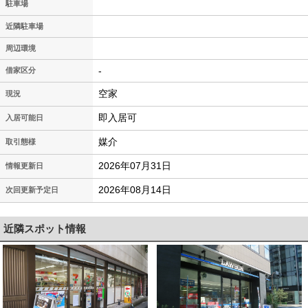
駐車場
近隣駐車場
周辺環境
-
借家区分
空家
現況
即入居可
入居可能日
媒介
取引態様
2026年07月31日
情報更新日
2026年08月14日
次回更新予定日
近隣スポット情報